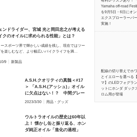
有料レッスンあり！「
Yamaha off-road Fest
を9月5日・6日にオ
エクスプローラーパ
実施！
ェンドライダー、宮城 光と岡田忠之が考える
イクのオイルに求められる性能」とは？
タースポーツ界で輝かしい成績を残し、現在ではツー
グを楽しむなど、より幅広いバイクライフを満…
10/9
新製品
配線の切り替えでホ
とイエローを選べる
A.S.H.クオリティの真髄＜#17
マ】のLEDフォグラ
＞ 「A.S.H.(アッシュ)」オイル
ットにホンダ ダック
に欠点はない！？ 中間グレー
ロム用が登場
ドの「VSE MOTO-SPEC」で回
2023/3/30
用品・グッズ
してみても、好感触と安定感が
持続！
ウルトラオイルの歴史は60年以
上！ 懐かし缶と振り返る、ホン
ダ純正オイル「進化の過程」