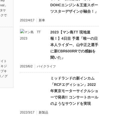
My
DOHCエンジン＆王道スポー
ival」
ンタケ
ツスターデザインが融合！」
ークで
2022/4/17
新車
2023【マン島TT 現地速
報！】4日目 予選「唯一の日
本人ライダー、山中正之選手
に新CBR600RRでの感触を
聞いた」
ワイト
【キジ
2023/6/2
バイクライフ
ンプキ
ス／グ
ミッドランドの新インカム
「RCFエディション」2022
年東京モーターサイクルショ
ーで発表!! コンサートホール
のようなサウンドを実現
2022/3/17
新製品