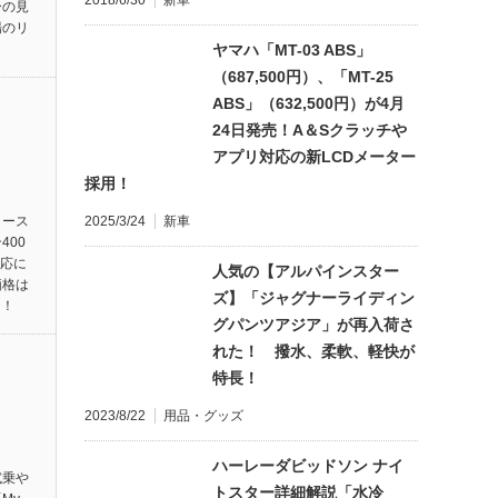
2018/6/30
新車
ーの見
場のリ
ヤマハ「MT-03 ABS」
（687,500円）、「MT-25
ABS」（632,500円）が4月
24日発売！A＆Sクラッチや
アプリ対応の新LCDメーター
採用！
リース
2025/3/24
新車
400
対応に
人気の【アルパインスター
価格は
ズ】「ジャグナーライディン
円！
グパンツアジア」が再入荷さ
れた！ 撥水、柔軟、軽快が
特長！
2023/8/22
用品・グッズ
ハーレーダビッドソン ナイ
試乗や
トスター詳細解説「水冷