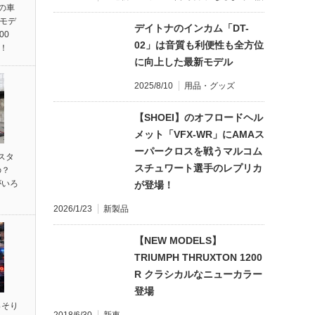
統の車
ンモデ
デイトナのインカム「DT-
00
02」は音質も利便性も全方位
売！
に向上した最新モデル
2025/8/10
用品・グッズ
【SHOEI】のオフロードヘル
メット「VFX-WR」にAMAス
ーパークロスを戦うマルコム
スタ
スチュワート選手のレプリカ
の？
がいろ
が登場！
2026/1/23
新製品
【NEW MODELS】
TRIUMPH THRUXTON 1200
R クラシカルなニューカラー
登場
っそり