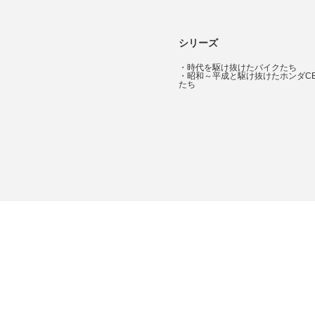
シリーズ
・
時代を駆け抜けたバイクたち
・
昭和～平成と駆け抜けたホンダC
たち