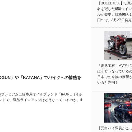
【BULLET650】伝
名を冠した650ツイ
ルが登場。価格98万1
円〜で、8月27日発
「走る宝石」MVアグ
は今どうなっている
日本での今後の展望
OGUN」や「KATANA」でバイクへの情熱を
いろと判明！
発のプレミアム二輪車用オイルブランド「IPONE（イポ
ンドで、製品ラインアップはどうなっているのか、4
【元白バイ隊員がこ