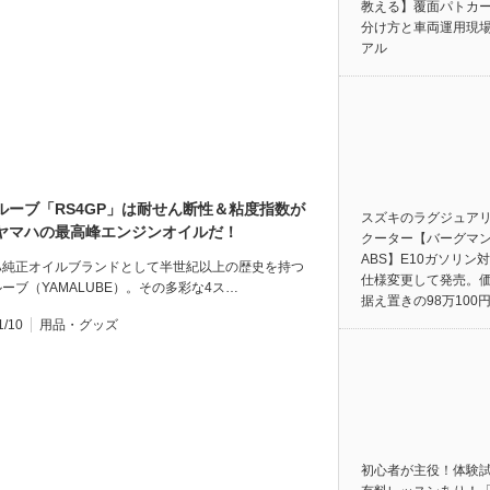
教える】覆面パトカ
分け方と車両運用現
アル
ルーブ「RS4GP」は耐せん断性＆粘度指数が
スズキのラグジュア
ヤマハの最高峰エンジンオイルだ！
クーター【バーグマン
ABS】E10ガソリン
ハ純正オイルブランドとして半世紀以上の歴史を持つ
仕様変更して発売。
ーブ（YAMALUBE）。その多彩な4ス…
据え置きの98万100
1/10
用品・グッズ
初心者が主役！体験