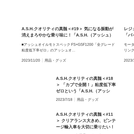
A.S.H.クオリティの真髄＜#19＞ 気になる振動が
レジ
消えまろやかな乗り味に！「A.S.H.（アッシュ）
「バ
オイル」を油冷旧車＋サーキットで検証
■アッシュオイルモトスペック FS×GSF1200「全グレード
モー
粘度低下率ゼロ」のアッシュオ…
リン
2023/11/20
用品・グッズ
2023/
A.S.H.クオリティの真髄＜#18
＞ 「カブで全開！」粘度低下率
ゼロという「A.S.H.（アッシ
ュ）オイル」の実力を連続高回
2023/7/18
用品・グッズ
転で解析
A.S.H.クオリティの真髄＜#11
＞ クリアランス大きめ、ビンテ
ージ輸入車を大切に乗りたい！