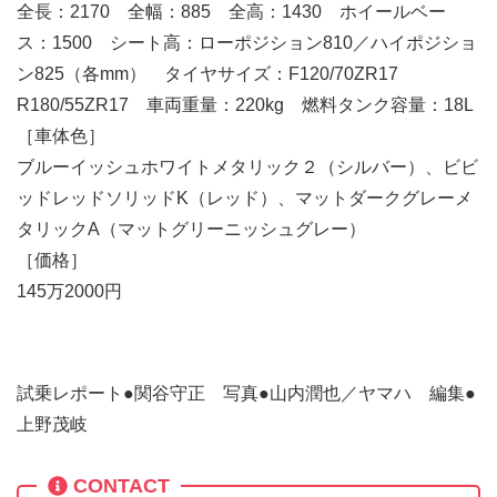
全長：2170 全幅：885 全高：1430 ホイールベー
ス：1500 シート高：ローポジション810／ハイポジショ
ン825（各mm） タイヤサイズ：F120/70ZR17
R180/55ZR17 車両重量：220kg 燃料タンク容量：18L
［車体色］
ブルーイッシュホワイトメタリック２（シルバー）、ビビ
ッドレッドソリッドK（レッド）、マットダークグレーメ
タリックA（マットグリーニッシュグレー）
［価格］
145万2000円
試乗レポート●関谷守正 写真●山内潤也／ヤマハ 編集●
上野茂岐
CONTACT