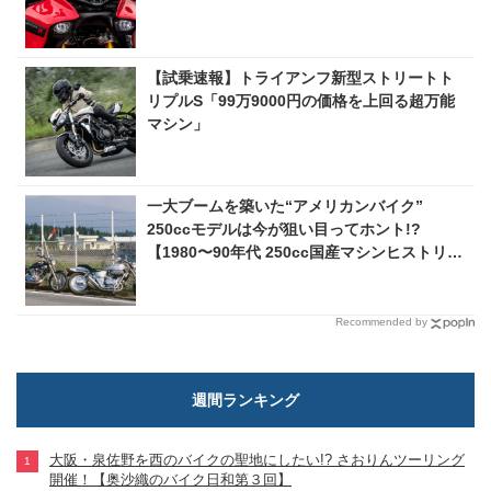
【試乗速報】トライアンフ新型ストリートト
リプルS「99万9000円の価格を上回る超万能
マシン」
一大ブームを築いた“アメリカンバイク”
250ccモデルは今が狙い目ってホント!?
【1980〜90年代 250cc国産マシンヒストリ
ー】
Recommended by
週間ランキング
大阪・泉佐野を西のバイクの聖地にしたい!? さおりんツーリング
開催！【奥沙織のバイク日和第３回】