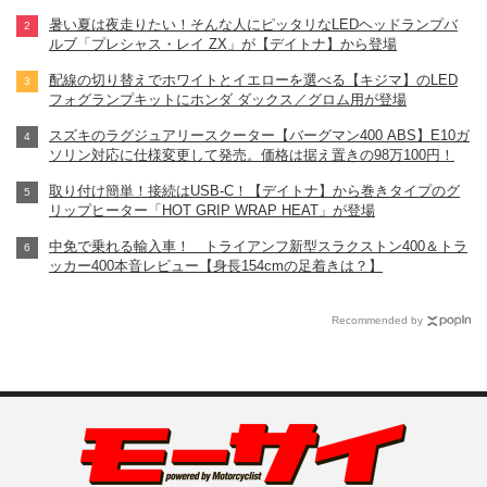
暑い夏は夜走りたい！そんな人にピッタリなLEDヘッドランプバ
ルブ「プレシャス・レイ ZX」が【デイトナ】から登場
配線の切り替えでホワイトとイエローを選べる【キジマ】のLED
フォグランプキットにホンダ ダックス／グロム用が登場
スズキのラグジュアリースクーター【バーグマン400 ABS】E10ガ
ソリン対応に仕様変更して発売。価格は据え置きの98万100円！
取り付け簡単！接続はUSB-C！【デイトナ】から巻きタイプのグ
リップヒーター「HOT GRIP WRAP HEAT」が登場
中免で乗れる輸入車！ トライアンフ新型スラクストン400＆トラ
ッカー400本音レビュー【身長154cmの足着きは？】
Recommended by