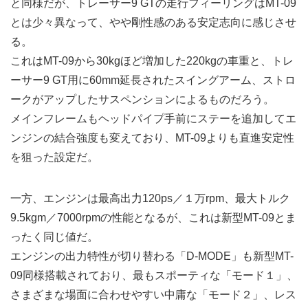
と同様だが、トレーサー9 GTの走行フィーリングはMT-09
とは少々異なって、やや剛性感のある安定志向に感じさせ
る。
これはMT-09から30kgほど増加した220kgの車重と、トレ
ーサー9 GT用に60mm延長されたスイングアーム、ストロ
ークがアップしたサスペンションによるものだろう。
メインフレームもヘッドパイプ手前にステーを追加してエ
ンジンの結合強度も変えており、MT-09よりも直進安定性
を狙った設定だ。
一方、エンジンは最高出力120ps／１万rpm、最大トルク
9.5kgm／7000rpmの性能となるが、これは新型MT-09とま
ったく同じ値だ。
エンジンの出力特性が切り替わる「D-MODE」も新型MT-
09同様搭載されており、最もスポーティな「モード１」、
さまざまな場面に合わせやすい中庸な「モード２」、レス