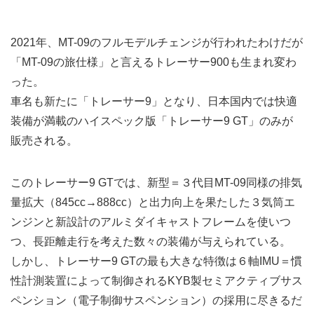
2021年、MT-09のフルモデルチェンジが行われたわけだが
「MT-09の旅仕様」と言えるトレーサー900も生まれ変わ
った。
車名も新たに「トレーサー9」となり、日本国内では快適
装備が満載のハイスペック版「トレーサー9 GT」のみが
販売される。
このトレーサー9 GTでは、新型＝３代目MT-09同様の排気
量拡大（845cc→888cc）と出力向上を果たした３気筒エ
ンジンと新設計のアルミダイキャストフレームを使いつ
つ、長距離走行を考えた数々の装備が与えられている。
しかし、トレーサー9 GTの最も大きな特徴は６軸IMU＝慣
性計測装置によって制御されるKYB製セミアクティブサス
ペンション（電子制御サスペンション）の採用に尽きるだ