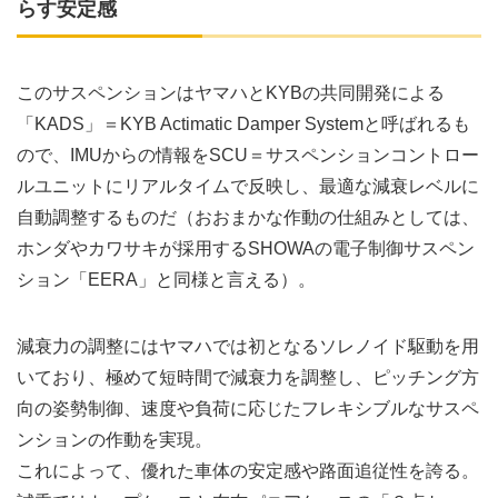
らす安定感
このサスペンションはヤマハとKYBの共同開発による
「KADS」＝KYB Actimatic Damper Systemと呼ばれるも
ので、IMUからの情報をSCU＝サスペンションコントロー
ルユニットにリアルタイムで反映し、最適な減衰レベルに
自動調整するものだ（おおまかな作動の仕組みとしては、
ホンダやカワサキが採用するSHOWAの電子制御サスペン
ション「EERA」と同様と言える）。
減衰力の調整にはヤマハでは初となるソレノイド駆動を用
いており、極めて短時間で減衰力を調整し、ピッチング方
向の姿勢制御、速度や負荷に応じたフレキシブルなサスペ
ンションの作動を実現。
これによって、優れた車体の安定感や路面追従性を誇る。