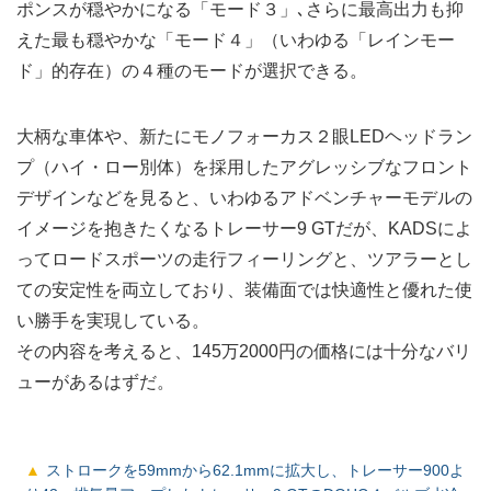
ポンスが穏やかになる「モード３」､さらに最高出力も抑
えた最も穏やかな「モード４」（いわゆる「レインモー
ド」的存在）の４種のモードが選択できる。
大柄な車体や、新たにモノフォーカス２眼LEDヘッドラン
プ（ハイ・ロー別体）を採用したアグレッシブなフロント
デザインなどを見ると、いわゆるアドベンチャーモデルの
イメージを抱きたくなるトレーサー9 GTだが、KADSによ
ってロードスポーツの走行フィーリングと、ツアラーとし
ての安定性を両立しており、装備面では快適性と優れた使
い勝手を実現している。
その内容を考えると、145万2000円の価格には十分なバリ
ューがあるはずだ。
ストロークを59mmから62.1mmに拡大し、トレーサー900よ