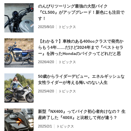
のんびりツーリング最強の大型バイク
『CL500』がアップグレード！新色にも注目で
す！
2025/9/10
トピックス
【わかる？】車検のある400ccクラスで発売か
らもう4年……だけど2024年まで『ベストセラ
ー』を誇ったHondaのバイクってどれだと思
う？
2026/4/20
トピックス
50歳からライダーデビュー。エネルギッシュな
女性ライダーが考える悔いのない人生
2025/4/20
トピックス
新型『NX400』ってバイク初心者向けなの？ 生
産終了した『400X』と比較して何が違う？
2025/2/1
トピックス