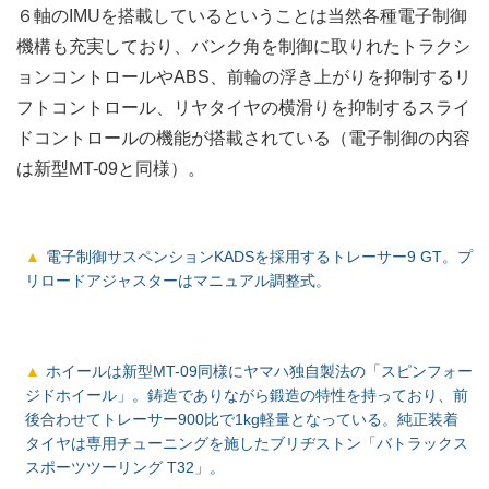
６軸のIMUを搭載しているということは当然各種電子制御
機構も充実しており、バンク角を制御に取りれたトラクシ
ョンコントロールやABS、前輪の浮き上がりを抑制するリ
フトコントロール、リヤタイヤの横滑りを抑制するスライ
ドコントロールの機能が搭載されている（電子制御の内容
は新型MT-09と同様）。
電子制御サスペンションKADSを採用するトレーサー9 GT。プ
リロードアジャスターはマニュアル調整式。
ホイールは新型MT-09同様にヤマハ独自製法の「スピンフォー
ジドホイール」。鋳造でありながら鍛造の特性を持っており、前
後合わせてトレーサー900比で1kg軽量となっている。純正装着
タイヤは専用チューニングを施したブリヂストン「バトラックス
スポーツツーリング T32」。