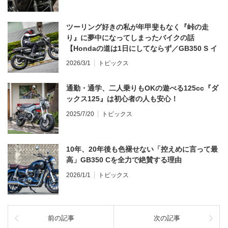
ツーリング好きの私が年甲斐もなく『峠の走
り』に夢中になってしまったバイクの話
【Hondaの道は1日にしてならず／GB350 S イ
ンプレ・レビュー 前編】
2026/3/1
トピックス
通勤・通学、二人乗りもOKの遊べる125cc『ダ
ックス125』は初心者の人も安心！
2025/7/20
トピックス
10年、20年後も色褪せない「控えめに言って最
高」GB350 Cを全力で絶賛する理由
2026/1/1
トピックス
前の記事
次の記事