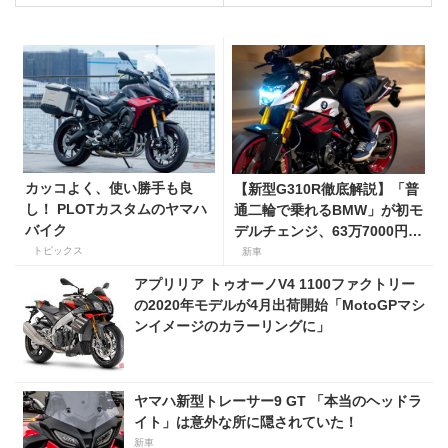
カッコよく、使い勝手も良
【新型G310R徹底解説】「普
し！ PLOTカスタムのヤマハ
通二輪で乗れるBMW」が初モ
バイク
デルチェンジ、63万7000円で
6月デリバリー開始
トピックス
新車
アプリリア トゥオーノV4 1100ファクトリー
の2020年モデルが4月出荷開始「MotoGPマシ
ンイメージのカラーリングに」
ヤマハ新型トレーサー9 GT 「本当のヘッドラ
イト」は意外な所に隠されていた！
新車