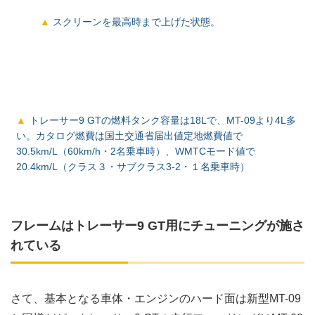
スクリーンを最高時まで上げた状態。
トレーサー9 GTの燃料タンク容量は18Lで、MT-09より4L多
い。カタログ燃費は国土交通省届出値定地燃費値で
30.5km/L（60km/h・2名乗車時）、WMTCモード値で
20.4km/L（クラス３・サブクラス3-2・１名乗車時）
フレームはトレーサー9 GT用にチューニングが施さ
れている
さて、基本となる車体・エンジンのハード面は新型MT-09