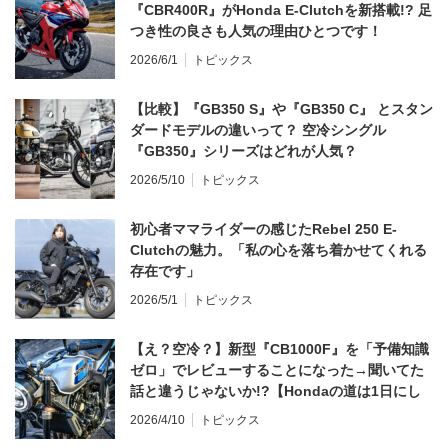
『CBR400R』がHonda E-Clutchを新搭載!? 足
つき性の良さも人気の理由ひとつです！
2026/6/1
トピックス
【比較】『GB350 S』や『GB350 C』 とスタン
ダードモデルの違いって？ 空冷シングル
『GB350』シリーズはどれが人気？
2026/5/10
トピックス
初心者ママライダーの感じたRebel 250 E-
Clutchの魅力。「私の心を落ち着かせてくれる
存在です」
2026/5/1
トピックス
【え？空冷？】新型『CB1000F』を「予備知識
ゼロ」でレビューすることになった→聞いてた
話と違うじゃないか!?【Hondaの道は1日にし
てならず／CB1000F ①第一印象 編】
2026/4/10
トピックス