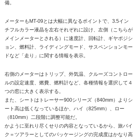
備。
メーターもMT-09とは大幅に異なるポイントで、3.5イン
チフルカラー液晶を左右それぞれに設け、左側（こちらが
メインメーターとされる）に速度計、回転計、ギヤポジシ
ョン、燃料計、ライディングモード、サスペンションモー
ドなど「走り」に関する情報を表示。
右側のメーターはトリップ、外気温、クルーズコントロー
ルの設定速度、燃費、燃料計など、各種情報を選択して４
つの窓に大きく表示する。
また、シートはトレーサー900シリーズ（840mm）よりシ
ート高は低くなっているほか、ハイ（825mm）、ロー
（810mm）二段階に調整可能だ。
かように至れり尽くせりの内容となっているから、旅バイ
ク＝ツアラーとしてのパッケージングの完成度はかなり高