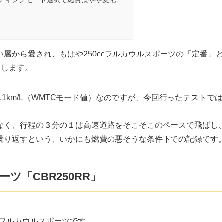
ディングモード選択で燃費はやや変化
層から愛され、もはや250ccフルカウルスポーツの「定番」
トします。
7.1km/L（WMTCモード値）なのですが、今回行ったテストで
なく、行程の３分の１は高速道路をそこそこのペースで飛ばし
繰り返すという、いかにも燃費の悪そうな条件下での記録です
ーツ「CBR250RR」
0ccフルカウルスポーツです。