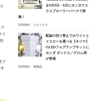
を9月5日・6日にオンタケエ
シス
クスプローラーパークで実
施！
2026/8/4
トピックス
レス
ライ
配線の切り替えでホワイトと
的
イエローを選べる【キジマ】
のLEDフォグランプキットに
ホンダ ダックス／グロム用
が登場
産フ
2026/8/4
新製品
やす