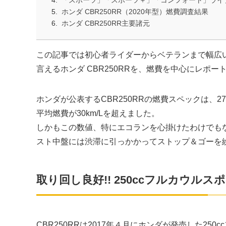
「スポーツ」「スポーツ＋」「コンフォート」ライ
ホンダ CBR250RR（2020年型）燃費調査結果
ホンダ CBR250RR主要諸元
この記事では初心者ライダーからベテランまで幅広い
言えるホンダ CBR250RRを、燃費を中心にレポー
ホンダが公表するCBR250RRの燃費スペックは、2
平均燃費が30km/Lを超えました。
しかもこの数値、特にエコランを心掛けたわけでも
スト中盤には渋滞に引っかかってストップ＆ゴーを
取り回し良好!! 250ccフルカウルスポ
CBR250RRは2017年４月にホンダが発売した25