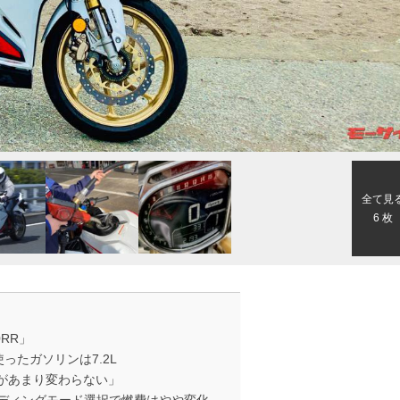
全て見
6 枚
0RR」
ったガソリンは7.2L
費があまり変わらない」