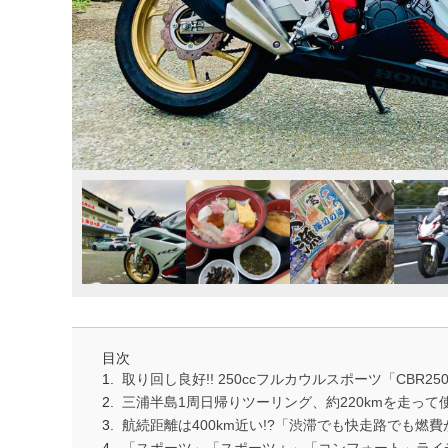
目次
取り回し良好!! 250ccフルカウルスポーツ「CBR25
三浦半島1周日帰りツーリング、約220kmを走って使
航続距離は400km近い!?「渋滞でも快走路でも燃