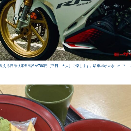
見える日帰り露天風呂が780円（平日・大人）で楽します。駐車場が大きいので、