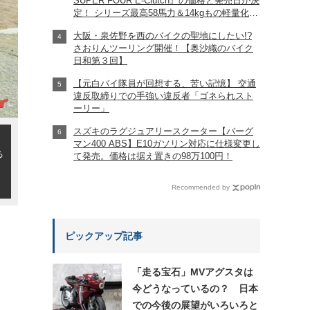
SUPER FOUR E-Clutch』の価格と発売日が決
定！ シリーズ最高58馬力＆14kgもの軽量化!?
完全に「旧CB400SF」を超えた!?
大阪・泉佐野を西のバイクの聖地にしたい!?
【Honda2026新車ニュース】
さおりんツーリング開催！【奥沙織のバイク
日和第３回】
【元白バイ隊員が回想する、苦い記憶】 交通
違反取締りでの手強い違反者「ゴネられスト
ーリー」
スズキのラグジュアリースクーター【バーグ
マン400 ABS】E10ガソリン対応に仕様変更し
る
て発売。価格は据え置きの98万100円！
Recommended by
ピックアップ記事
「走る宝石」MVアグスタは
今どうなっているの？ 日本
での今後の展望がいろいろと