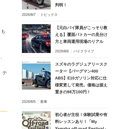
判明！
2026/8/7
トピックス
【元白バイ隊員がこっそり教
とも
える】覆面パトカーの見分け
方と車両運用現場のリアル
2026/8/6
バイクライフ
は、
スズキのラグジュアリースク
ーター【バーグマン400
、テ
ABS】E10ガソリン対応に仕
。
様変更して発売。価格は据え
置きの98万100円！
2026/8/5
新車
初心者が主役！体験試乗や有
料レッスンあり！「My
Yamaha off-road Festival」