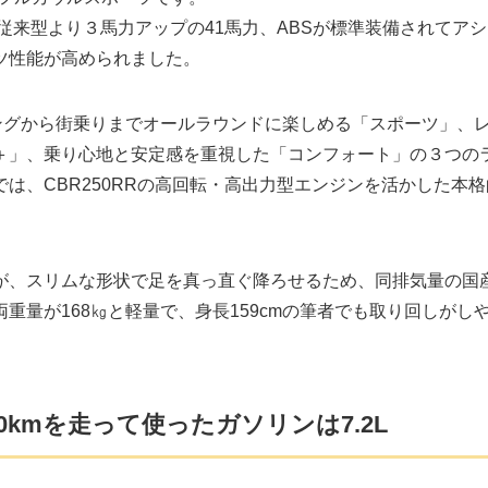
従来型より３馬力アップの41馬力、ABSが標準装備されてア
ツ性能が高められました。
リングから街乗りまでオールラウンドに楽しめる「スポーツ」、
＋」、乗り心地と安定感を重視した「コンフォート」の３つの
は、CBR250RRの高回転・高出力型エンジンを活かした本格
んが、スリムな形状で足を真っ直ぐ降ろせるため、同排気量の国
重量が168㎏と軽量で、身長159cmの筆者でも取り回しがし
kmを走って使ったガソリンは7.2L