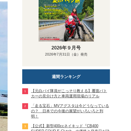
2026年９月号
2026年7月31日（金）発売
週間ランキング
【元白バイ隊員がこっそり教える】覆面パト
カーの見分け方と車両運用現場のリアル
「走る宝石」MVアグスタは今どうなっている
の？ 日本での今後の展望がいろいろと判
明！
【公式】新型400ccネイキッド『CB400