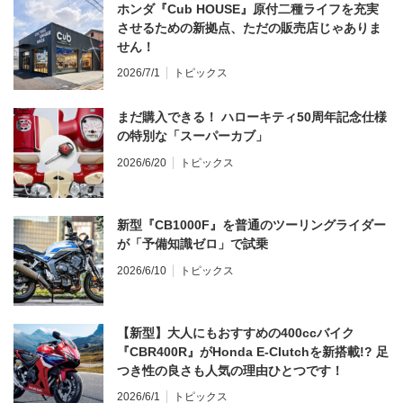
ホンダ『Cub HOUSE』原付二種ライフを充実
させるための新拠点、ただの販売店じゃありま
せん！
2026/7/1
トピックス
まだ購入できる！ ハローキティ50周年記念仕様
の特別な「スーパーカブ」
2026/6/20
トピックス
新型『CB1000F』を普通のツーリングライダー
が「予備知識ゼロ」で試乗
2026/6/10
トピックス
【新型】大人にもおすすめの400ccバイク
『CBR400R』がHonda E-Clutchを新搭載!? 足
つき性の良さも人気の理由ひとつです！
2026/6/1
トピックス