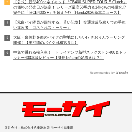
【公式】新型400ccネイキッド『CB400 SUPER FOUR E-Clutch』
の価格と発売日が決定！ シリーズ最高58馬力＆14kgもの軽量化!?
完全に「旧CB400SF」を超えた!?【Honda2026新車ニュース】
【元白バイ隊員が回想する、苦い記憶】 交通違反取締りでの手強
い違反者「ゴネられストーリー」
大阪・泉佐野を西のバイクの聖地にしたい!? さおりんツーリング
開催！【奥沙織のバイク日和第３回】
中免で乗れる輸入車！ トライアンフ新型スラクストン400＆トラ
ッカー400本音レビュー【身長154cmの足着きは？】
Recommended by
運営会社：株式会社八重洲出版 モーサイ編集部