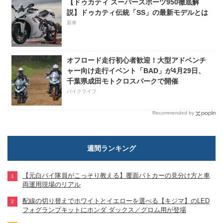
【ドゥカティ スーパースポーツ950徹底解
説】ドゥカティ伝統「SS」の最新モデルとは
新車
オフロード走行初心者歓迎！大型アドベンチ
ャー向け走行イベント「BAD」が4月29日、
千葉県成田モトクロスパークで開催
バイクライフ
Recommended by
週間ランキング
【元白バイ隊員がこっそり教える】覆面パトカーの見分け方と車
両運用現場のリアル
配線の切り替えでホワイトとイエローを選べる【キジマ】のLED
フォグランプキットにホンダ ダックス／グロム用が登場