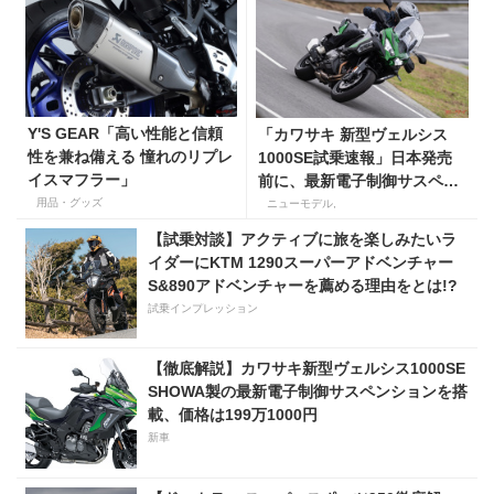
Y'S GEAR「高い性能と信頼
「カワサキ 新型ヴェルシス
性を兼ね備える 憧れのリプレ
1000SE試乗速報」日本発売
イスマフラー」
前に、最新電子制御サスペン
ションとのマッチングをテス
用品・グッズ
ニューモデル,
トする
【試乗対談】アクティブに旅を楽しみたいラ
イダーにKTM 1290スーパーアドベンチャー
S&890アドベンチャーを薦める理由をとは!?
試乗インプレッション
【徹底解説】カワサキ新型ヴェルシス1000SE
SHOWA製の最新電子制御サスペンションを搭
載、価格は199万1000円
新車