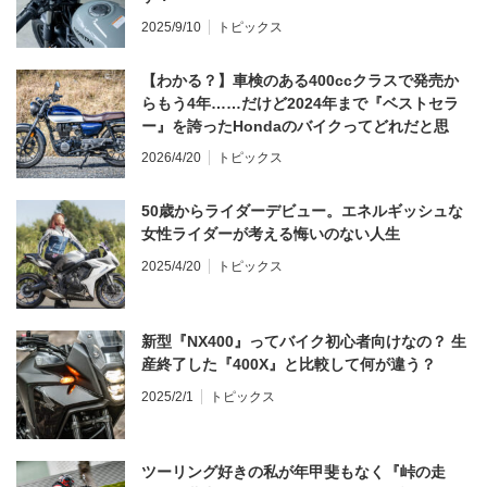
2025/9/10
トピックス
【わかる？】車検のある400ccクラスで発売か
らもう4年……だけど2024年まで『ベストセラ
ー』を誇ったHondaのバイクってどれだと思
う？
2026/4/20
トピックス
50歳からライダーデビュー。エネルギッシュな
女性ライダーが考える悔いのない人生
2025/4/20
トピックス
新型『NX400』ってバイク初心者向けなの？ 生
産終了した『400X』と比較して何が違う？
2025/2/1
トピックス
ツーリング好きの私が年甲斐もなく『峠の走