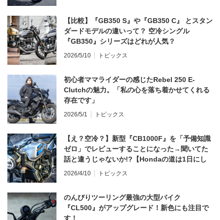
【比較】『GB350 S』や『GB350 C』 とスタン
ダードモデルの違いって？ 空冷シングル
『GB350』シリーズはどれが人気？
2026/5/10
トピックス
初心者ママライダーの感じたRebel 250 E-
Clutchの魅力。「私の心を落ち着かせてくれる
存在です」
2026/5/1
トピックス
【え？空冷？】新型『CB1000F』を「予備知識
ゼロ」でレビューすることになった→聞いてた
話と違うじゃないか!?【Hondaの道は1日にし
てならず／CB1000F ①第一印象 編】
2026/4/10
トピックス
のんびりツーリング最強の大型バイク
『CL500』がアップグレード！新色にも注目で
す！