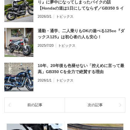
り』に夢中になってしまったバイクの話
【Hondaの道は1日にしてならず／GB350 S イ
ンプレ・レビュー 前編】
2026/3/1
トピックス
通勤・通学、二人乗りもOKの遊べる125cc『ダ
ックス125』は初心者の人も安心！
2025/7/20
トピックス
10年、20年後も色褪せない「控えめに言って最
高」GB350 Cを全力で絶賛する理由
2026/1/1
トピックス
前の記事
次の記事