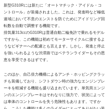
新型G310Rには新たに「オートマチック・アイドル・コ
ントロール」が装備されました。これは、発進時など極低
速域において不意のエンストを防ぐためにアイドリング回
転数を自動で調整する機能です。
排気量313ccのG310Rは普通自動二輪免許で乗れるモデル
ですから、この機能は初めてモーターサイクルに接するよ
うなビギナーへの配慮とも言えます。しかし、発進と停止
を強いられるような渋滞路ではベテランライダーもその恩
恵を享受できるはずです。
このほか、自己倍力機構によるアンチ・ホッピングクラッ
チも装備しており、シフトダウン時の強力なエンジンブレ
ーキを軽減する機能も盛り込まれています。単気筒エンジ
ンのエンジンブレーキはそれなりに強力で、状況によって
は車体のコントロールを失う危険性もあります。ですか
ら、こうした機能は多くのライダーにとってありがたい装