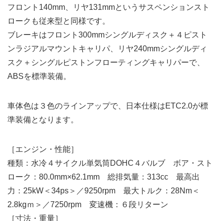
フロント140mm、リヤ131mmというサスペンションスト
ロークも従来型と同様です。
ブレーキはフロント300mmシングルディスク＋４ピスト
ンラジアルマウントキャリパ、リヤ240mmシングルディ
スク＋シングルピストンフローティングキャリパーで、
ABSを標準装備。
車体色は３色のラインアップで、日本仕様はETC2.0が標
準装備となります。
［エンジン・性能］
種類：水冷４サイクル単気筒DOHC４バルブ ボア・スト
ローク：80.0mm×62.1mm 総排気量：313cc 最高出
力：25kW＜34ps＞／9250rpm 最大トルク：28Nm＜
2.8kgｍ＞／7250rpm 変速機：６段リターン
［寸法・重量］