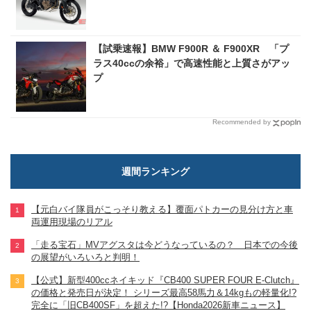
【試乗速報】BMW F900R ＆ F900XR 「プ
ラス40ccの余裕」で高速性能と上質さがアッ
プ
Recommended by
週間ランキング
【元白バイ隊員がこっそり教える】覆面パトカーの見分け方と車
両運用現場のリアル
「走る宝石」MVアグスタは今どうなっているの？ 日本での今後
の展望がいろいろと判明！
【公式】新型400ccネイキッド『CB400 SUPER FOUR E-Clutch』
の価格と発売日が決定！ シリーズ最高58馬力＆14kgもの軽量化!?
完全に「旧CB400SF」を超えた!?【Honda2026新車ニュース】