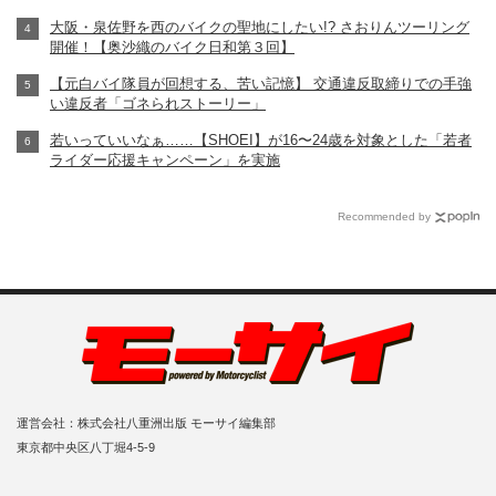
大阪・泉佐野を西のバイクの聖地にしたい!? さおりんツーリング
開催！【奥沙織のバイク日和第３回】
【元白バイ隊員が回想する、苦い記憶】 交通違反取締りでの手強
い違反者「ゴネられストーリー」
若いっていいなぁ……【SHOEI】が16〜24歳を対象とした「若者
ライダー応援キャンペーン」を実施
Recommended by
運営会社：株式会社八重洲出版 モーサイ編集部
東京都中央区八丁堀4-5-9