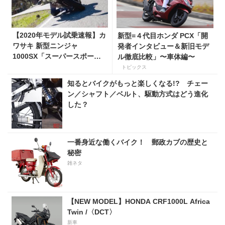
【2020年モデル試乗速報】カ
新型=４代目ホンダ PCX「開
ワサキ 新型ニンジャ
発者インタビュー＆新旧モデ
1000SX「スーパースポーツ
ル徹底比較」〜車体編〜
＋ツアラーの究極融合体」
トピックス
知るとバイクがもっと楽しくなる!? チェー
ン／シャフト／ベルト、駆動方式はどう進化
した？
一番身近な働くバイク！ 郵政カブの歴史と
秘密
雑ネタ
【NEW MODEL】HONDA CRF1000L Africa
Twin /〈DCT〉
新車