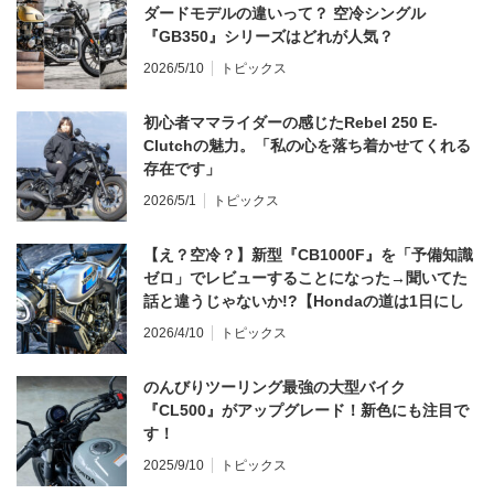
ダードモデルの違いって？ 空冷シングル
『GB350』シリーズはどれが人気？
2026/5/10
トピックス
初心者ママライダーの感じたRebel 250 E-
Clutchの魅力。「私の心を落ち着かせてくれる
存在です」
2026/5/1
トピックス
【え？空冷？】新型『CB1000F』を「予備知識
ゼロ」でレビューすることになった→聞いてた
話と違うじゃないか!?【Hondaの道は1日にし
てならず／CB1000F ①第一印象 編】
2026/4/10
トピックス
のんびりツーリング最強の大型バイク
『CL500』がアップグレード！新色にも注目で
す！
2025/9/10
トピックス