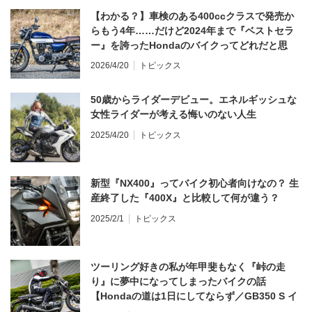
【わかる？】車検のある400ccクラスで発売か
らもう4年……だけど2024年まで『ベストセラ
ー』を誇ったHondaのバイクってどれだと思
う？
2026/4/20
トピックス
50歳からライダーデビュー。エネルギッシュな
女性ライダーが考える悔いのない人生
2025/4/20
トピックス
新型『NX400』ってバイク初心者向けなの？ 生
産終了した『400X』と比較して何が違う？
2025/2/1
トピックス
ツーリング好きの私が年甲斐もなく『峠の走
り』に夢中になってしまったバイクの話
【Hondaの道は1日にしてならず／GB350 S イ
ンプレ・レビュー 前編】