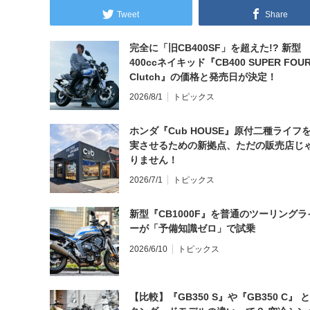
Tweet
Share
完全に「旧CB400SF」を超えた!? 新型
400ccネイキッド『CB400 SUPER FOUR
Clutch』の価格と発売日が決定！
2026/8/1
トピックス
ホンダ『Cub HOUSE』原付二種ライフ
実させるための新拠点、ただの販売店じ
りません！
2026/7/1
トピックス
新型『CB1000F』を普通のツーリングラ
ーが「予備知識ゼロ」で試乗
2026/6/10
トピックス
【比較】『GB350 S』や『GB350 C』 