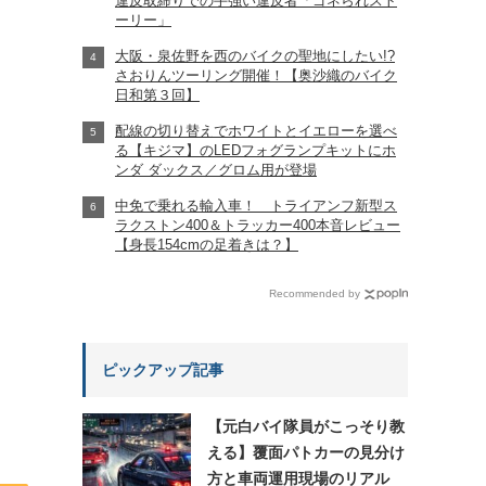
違反取締りでの手強い違反者「ゴネられスト
ーリー」
大阪・泉佐野を西のバイクの聖地にしたい!?
さおりんツーリング開催！【奥沙織のバイク
日和第３回】
配線の切り替えでホワイトとイエローを選べ
る【キジマ】のLEDフォグランプキットにホ
ンダ ダックス／グロム用が登場
中免で乗れる輸入車！ トライアンフ新型ス
ラクストン400＆トラッカー400本音レビュー
【身長154cmの足着きは？】
Recommended by
ピックアップ記事
【元白バイ隊員がこっそり教
える】覆面パトカーの見分け
方と車両運用現場のリアル