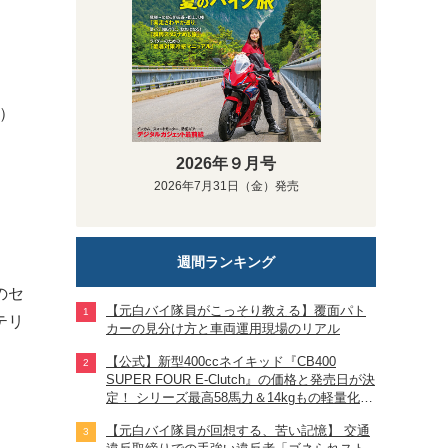
白）
2026年９月号
2026年7月31日（金）発売
週間ランキング
のセ
【元白バイ隊員がこっそり教える】覆面パト
テリ
カーの見分け方と車両運用現場のリアル
【公式】新型400ccネイキッド『CB400
SUPER FOUR E-Clutch』の価格と発売日が決
定！ シリーズ最高58馬力＆14kgもの軽量化!?
完全に「旧CB400SF」を超えた!?
【元白バイ隊員が回想する、苦い記憶】 交通
【Honda2026新車ニュース】