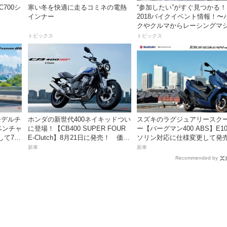
700シ
寒い冬を快適に走るコミネの電熱
“参加したい”がすぐ見つかる！
インナー
2018バイクイベント情報！〜
クやクルマからレーシングマ
まで・・・Enjoy Honda 2018
トピックス
トピックス
がモデルチ
ホンダの新世代400ネイキッドつい
スズキのラグジュアリースク
ベンチャ
に登場！【CB400 SUPER FOUR
ー【バーグマン400 ABS】E1
して7月
E-Clutch】8月21日に発売！ 価格
ソリン対応に仕様変更して発
99万8800円
価格は据え置きの98万100円！
新車
新車
Recommended by