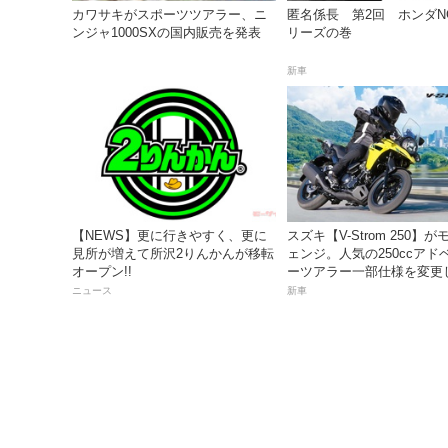
カワサキがスポーツツアラー、ニ
匿名係長 第2回 ホンダNC
ンジャ1000SXの国内販売を発表
リーズの巻
新車
【NEWS】更に行きやすく、更に
スズキ【V-Strom 250】
見所が増えて所沢2りんかんが移転
ェンジ。人気の250ccアド
オープン!!
ーツアラー一部仕様を変更
23日発売。価格68万5300円
ニュース
新車