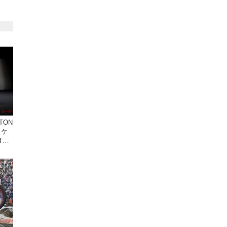
TON
ロケ
T