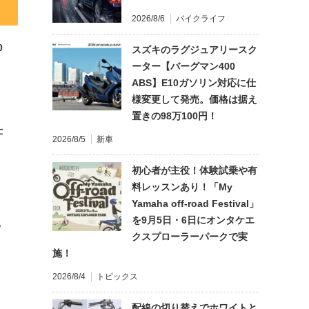
2026/8/6
バイクライフ
0
スズキのラグジュアリースク
ーター【バーグマン400
ABS】E10ガソリン対応に仕
様変更して発売。価格は据え
置きの98万100円！
仕
2026/8/5
新車
初心者が主役！体験試乗や有
料レッスンあり！「My
Yamaha off-road Festival」
を9月5日・6日にオンタケエ
?
クスプローラーパークで実
施！
2026/8/4
トピックス
配線の切り替えでホワイトと