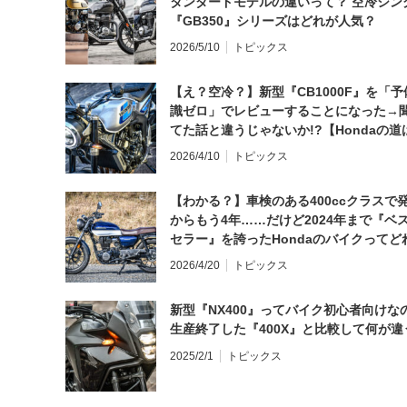
タンダードモデルの違いって？ 空冷シン
『GB350』シリーズはどれが人気？
2026/5/10
トピックス
【え？空冷？】新型『CB1000F』を「予
識ゼロ」でレビューすることになった→
てた話と違うじゃないか!?【Hondaの道
日にしてならず／CB1000F ①第一印象 
2026/4/10
トピックス
【わかる？】車検のある400ccクラスで
からもう4年……だけど2024年まで『ベ
セラー』を誇ったHondaのバイクってど
と思う？
2026/4/20
トピックス
新型『NX400』ってバイク初心者向けな
生産終了した『400X』と比較して何が違
2025/2/1
トピックス