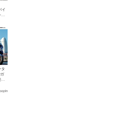
バイ
シン
〜
ータ
0ガ
売。