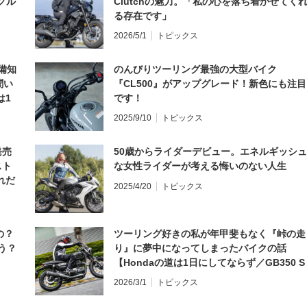
グル
Clutchの魅力。「私の心を落ち着かせてく
る存在です」
2026/5/1
トピックス
備知
のんびりツーリング最強の大型バイク
聞い
『CL500』がアップグレード！新色にも注目
は1
です！
編】
2025/9/10
トピックス
発売
50歳からライダーデビュー。エネルギッシュ
スト
な女性ライダーが考える悔いのない人生
れだ
2025/4/20
トピックス
の？
ツーリング好きの私が年甲斐もなく『峠の走
う？
り』に夢中になってしまったバイクの話
【Hondaの道は1日にしてならず／GB350 S
インプレ・レビュー 前編】
2026/3/1
トピックス