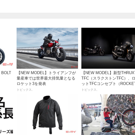
 BOLT
【NEW MODEL】トライアンフが
【NEW MODEL】新型THRUX
量産車では世界最大排気量となる
TFC（スラクストンTFC）、
ロケット3を発表
ットTFCコンセプト（ROCKE
TFC）が発表！
トピックス,
トピックス,