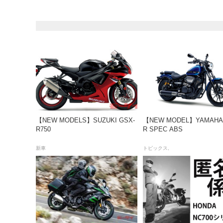
【NEW MODELS】SUZUKI GSX-
【NEW MODEL】YAMAHA
R750
R SPEC ABS
新車
トピックス,