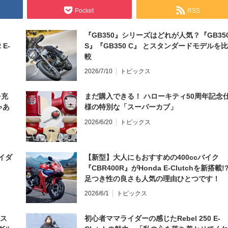
Pocket
RSS
『GB350』シリーズはどれが人気？『GB35
 E-
S』『GB350 C』 とスタンダードモデルを比
較
2026/7/10
トピックス
を充
まだ購入できる！ ハローキティ50周年記念
ゃあ
様の特別な「スーパーカブ」
2026/6/20
トピックス
イダ
【新型】大人にもおすすめの400ccバイク
『CBR400R』がHonda E-Clutchを新搭載!
足つき性の良さも人気の理由ひとつです！
2026/6/1
トピックス
とス
初心者ママライダーの感じたRebel 250 E-