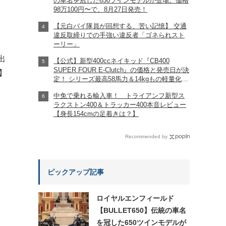
の車名を冠した650ツインモデルが登場。価格
98万100円〜で、8月27日発売！
【元白バイ隊員が回想する、苦い記憶】 交通
違反取締りでの手強い違反者「ゴネられスト
ーリー」
出
【公式】新型400ccネイキッド『CB400
SUPER FOUR E-Clutch』の価格と発売日が決
段】
定！ シリーズ最高58馬力＆14kgもの軽量化!?
完全に「旧CB400SF」を超えた!?
中免で乗れる輸入車！ トライアンフ新型ス
【Honda2026新車ニュース】
ラクストン400＆トラッカー400本音レビュー
【身長154cmの足着きは？】
Recommended by
ピックアップ記事
ロイヤルエンフィールド
【BULLET650】伝統の車名
を冠した650ツインモデルが