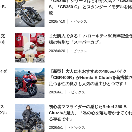
『GB350』シリーズはどれが人気？『GB35
 E-
S』『GB350 C』 とスタンダードモデルを比
較
2026/7/10
トピックス
を充
まだ購入できる！ ハローキティ50周年記念
ゃあ
様の特別な「スーパーカブ」
2026/6/20
トピックス
イダ
【新型】大人にもおすすめの400ccバイク
『CBR400R』がHonda E-Clutchを新搭載!
足つき性の良さも人気の理由ひとつです！
2026/6/1
トピックス
とス
初心者ママライダーの感じたRebel 250 E-
グル
Clutchの魅力。「私の心を落ち着かせてく
る存在です」
2026/5/1
トピックス