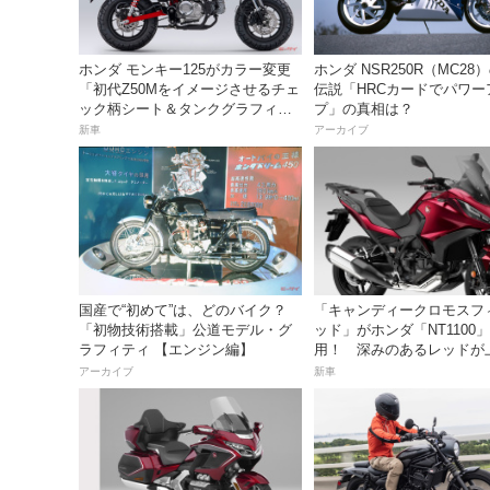
ホンダ モンキー125がカラー変更
ホンダ NSR250R（MC28
「初代Z50Mをイメージさせるチェ
伝説「HRCカードでパワー
ック柄シート＆タンクグラフィッ
プ」の真相は？
ク」44万円で9月21日発売
新車
アーカイブ
国産で“初めて”は、どのバイク？
「キャンディークロモスフ
「初物技術搭載」公道モデル・グ
ッド」がホンダ「NT1100
ラフィティ 【エンジン編】
用！ 深みのあるレッドが
走りを予感させる！
アーカイブ
新車