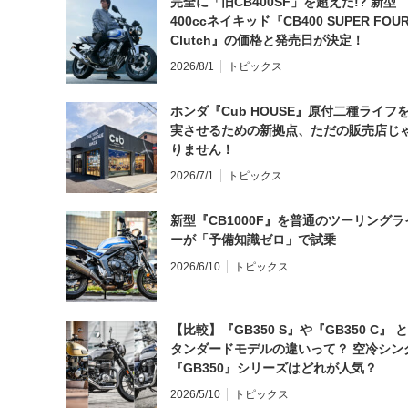
完全に「旧CB400SF」を超えた!? 新型
400ccネイキッド『CB400 SUPER FOUR
Clutch』の価格と発売日が決定！
2026/8/1
トピックス
ホンダ『Cub HOUSE』原付二種ライフ
実させるための新拠点、ただの販売店じ
りません！
2026/7/1
トピックス
新型『CB1000F』を普通のツーリングラ
ーが「予備知識ゼロ」で試乗
2026/6/10
トピックス
【比較】『GB350 S』や『GB350 C』 
タンダードモデルの違いって？ 空冷シン
『GB350』シリーズはどれが人気？
2026/5/10
トピックス