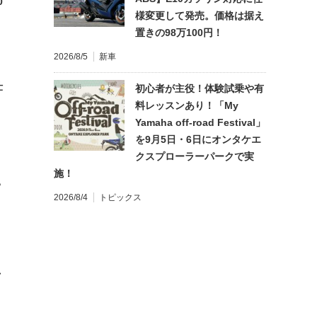
0
様変更して発売。価格は据え
置きの98万100円！
2026/8/5
新車
仕
初心者が主役！体験試乗や有
料レッスンあり！「My
Yamaha off-road Festival」
を9月5日・6日にオンタケエ
クスプローラーパークで実
施！
?
2026/8/4
トピックス
れ