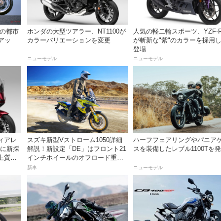
）の都市
ホンダの大型ツアラー、NT1100が
人気の軽二輪スポーツ、YZF-R
アッ
カラーバリエーションを変更
が斬新な"紫"のカラーを採用
登場
ニューモデル
ニューモデル
ィアレ
スズキ新型Vストローム1050詳細
ハーフフェアリングやパニア
」に新採
解説！新設定「DE」はフロント21
スを装備したレブル1100Tを
上質な
インチホイールのオフロード重視
モデル
新車
ニューモデル