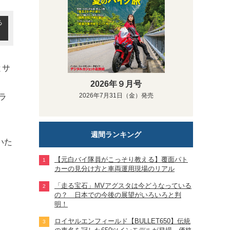
る
とサ
2026年９月号
2026年7月31日（金）発売
ラ
週間ランキング
いた
【元白バイ隊員がこっそり教える】覆面パト
カーの見分け方と車両運用現場のリアル
「走る宝石」MVアグスタは今どうなっている
の？ 日本での今後の展望がいろいろと判
明！
ロイヤルエンフィールド【BULLET650】伝統