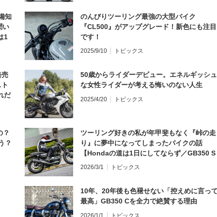
備知
のんびりツーリング最強の大型バイク
聞い
『CL500』がアップグレード！新色にも注目
は1
です！
編】
2025/9/10
トピックス
発売
50歳からライダーデビュー。エネルギッシュ
スト
な女性ライダーが考える悔いのない人生
れだ
2025/4/20
トピックス
の？
ツーリング好きの私が年甲斐もなく『峠の走
う？
り』に夢中になってしまったバイクの話
【Hondaの道は1日にしてならず／GB350 S
インプレ・レビュー 前編】
2026/3/1
トピックス
10年、20年後も色褪せない「控えめに言っ
最高」GB350 Cを全力で絶賛する理由
2026/1/1
トピックス