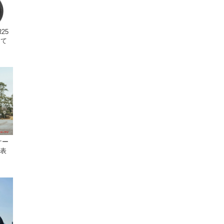
25
して
ケー
発表