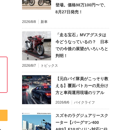
登場。価格98万100円〜で、
8月27日発売！
2026/8/8
新車
「走る宝石」MVアグスタは
今どうなっているの？ 日本
での今後の展望がいろいろと
判明！
2026/8/7
トピックス
【元白バイ隊員がこっそり教
える】覆面パトカーの見分け
方と車両運用現場のリアル
2026/8/6
バイクライフ
スズキのラグジュアリースク
ーター【バーグマン400
ABS】E10ガソリン対応に仕