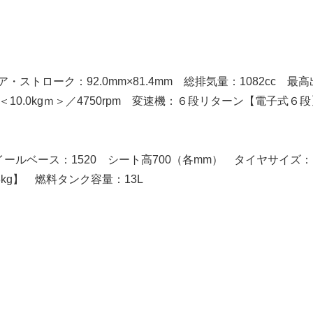
トローク：92.0mm×81.4mm 総排気量：1082cc 最高
Nm＜10.0kgｍ＞／4750rpm 変速機：６段リターン【電子式６
 ホイールベース：1520 シート高700（各mm） タイヤサイズ：
248kg】 燃料タンク容量：13L