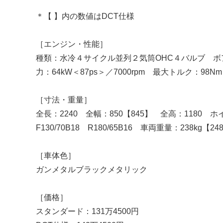
＊【 】内の数値はDCT仕様
［エンジン・性能］
種類：水冷４サイクル並列２気筒OHC４バルブ ボア・ス
力：64kW＜87ps＞／7000rpm 最大トルク：98
［寸法・重量］
全長：2240 全幅：850【845】 全高：1180
F130/70B18 R180/65B16 車両重量：238kg【
［車体色］
ガンメタルブラックメタリック
［価格］
スタンダード：131万4500円