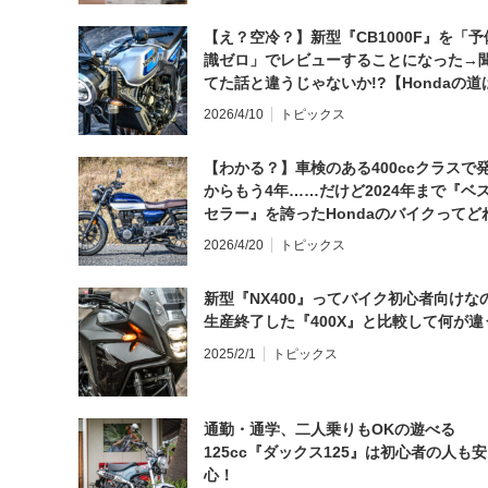
【え？空冷？】新型『CB1000F』を「予
識ゼロ」でレビューすることになった→
てた話と違うじゃないか!?【Hondaの道
日にしてならず／CB1000F ①第一印象 
2026/4/10
トピックス
【わかる？】車検のある400ccクラスで
からもう4年……だけど2024年まで『ベ
セラー』を誇ったHondaのバイクってど
と思う？
2026/4/20
トピックス
新型『NX400』ってバイク初心者向けな
生産終了した『400X』と比較して何が違
2025/2/1
トピックス
通勤・通学、二人乗りもOKの遊べる
125cc『ダックス125』は初心者の人も安
心！