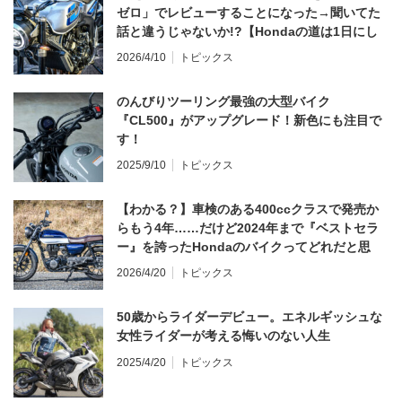
ゼロ」でレビューすることになった→聞いてた
話と違うじゃないか!?【Hondaの道は1日にし
てならず／CB1000F ①第一印象 編】
2026/4/10
トピックス
のんびりツーリング最強の大型バイク
『CL500』がアップグレード！新色にも注目で
す！
2025/9/10
トピックス
【わかる？】車検のある400ccクラスで発売か
らもう4年……だけど2024年まで『ベストセラ
ー』を誇ったHondaのバイクってどれだと思
う？
2026/4/20
トピックス
50歳からライダーデビュー。エネルギッシュな
女性ライダーが考える悔いのない人生
2025/4/20
トピックス