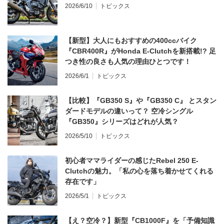
2026/6/10
トピックス
【新型】大人にもおすすめの400ccバイク
『CBR400R』がHonda E-Clutchを新搭載!? 足
つき性の良さも人気の理由ひとつです！
2026/6/1
トピックス
【比較】『GB350 S』や『GB350 C』 とスタン
ダードモデルの違いって？ 空冷シングル
『GB350』シリーズはどれが人気？
2026/5/10
トピックス
初心者ママライダーの感じたRebel 250 E-
Clutchの魅力。「私の心を落ち着かせてくれる
存在です」
2026/5/1
トピックス
【え？空冷？】新型『CB1000F』を「予備知識