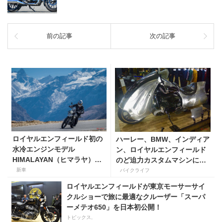
前の記事
次の記事
ロイヤルエンフィールド初の
ハーレー、BMW、インディア
水冷エンジンモデル
ン、ロイヤルエンフィールド
HIMALAYAN（ヒマラヤ）で
のど迫力カスタムマシンに注
インドを走る
目！ 「第31回ヨコハマホット
新車
バイクライフ
ロッド・カスタムショー
ロイヤルエンフィールドが東京モーサーサイ
2023」レポート
クルショーで旅に最適なクルーザー「スーパ
ーメテオ650」を日本初公開！
トピックス,