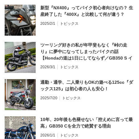
新型『NX400』ってバイク初心者向けなの？ 生
産終了した『400X』と比較して何が違う？
2025/2/1
トピックス
ツーリング好きの私が年甲斐もなく『峠の走
り』に夢中になってしまったバイクの話
【Hondaの道は1日にしてならず／GB350 S イ
ンプレ・レビュー 前編】
2026/3/1
トピックス
通勤・通学、二人乗りもOKの遊べる125cc『ダ
ックス125』は初心者の人も安心！
2025/7/20
トピックス
10年、20年後も色褪せない「控えめに言って最
高」GB350 Cを全力で絶賛する理由
2026/1/1
トピックス