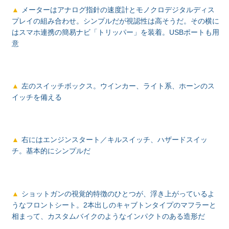
メーターはアナログ指針の速度計とモノクロデジタルディス
プレイの組み合わせ。シンプルだが視認性は高そうだ。その横に
はスマホ連携の簡易ナビ「トリッパー」を装着。USBポートも用
意
左のスイッチボックス。ウインカー、ライト系、ホーンのス
イッチを備える
右にはエンジンスタート／キルスイッチ、ハザードスイッ
チ。基本的にシンプルだ
ショットガンの視覚的特徴のひとつが、浮き上がっているよ
うなフロントシート。2本出しのキャブトンタイプのマフラーと
相まって、カスタムバイクのようなインパクトのある造形だ