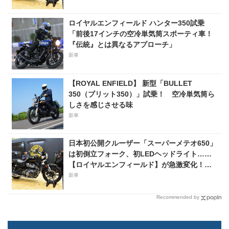
ロイヤルエンフィールド ハンター350試乗
「前後17インチの空冷単気筒スポーティ車！
『伝統』とは異なるアプローチ」
新車
【ROYAL ENFIELD】 新型「BULLET
350（ブリット350）」試乗！ 空冷単気筒ら
しさを感じさせる味
新車
日本初公開クルーザー「スーパーメテオ650」
は初倒立フォーク、初LEDヘッドライト……
【ロイヤルエンフィールド】が急激変化！
［東京モーターサイクルショー2023］
新車
Recommended by