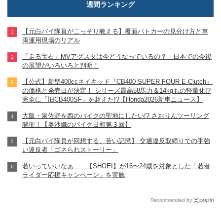
週間ランキング
【元白バイ隊員がこっそり教える】覆面パトカーの見分け方と車
両運用現場のリアル
「走る宝石」MVアグスタは今どうなっているの？ 日本での今後
の展望がいろいろと判明！
【公式】新型400ccネイキッド『CB400 SUPER FOUR E-Clutch』
の価格と発売日が決定！ シリーズ最高58馬力＆14kgもの軽量化!?
完全に「旧CB400SF」を超えた!?【Honda2026新車ニュース】
大阪・泉佐野を西のバイクの聖地にしたい!? さおりんツーリング
開催！【奥沙織のバイク日和第３回】
【元白バイ隊員が回想する、苦い記憶】 交通違反取締りでの手強
い違反者「ゴネられストーリー」
若いっていいなぁ……【SHOEI】が16〜24歳を対象とした「若者
ライダー応援キャンペーン」を実施
Recommended by