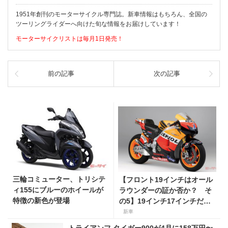
1951年創刊のモーターサイクル専門誌。新車情報はもちろん、全国の
ツーリングライダーへ向けた旬な情報をお届けしています！
モーターサイクリストは毎月1日発売！
前の記事
次の記事
三輪コミューター、トリシテ
【フロント19インチはオール
ィ155にブルーのホイールが
ラウンダーの証か否か？ そ
特徴の新色が登場
の5】19インチ17インチだけ
じゃない、いろいろあったフ
新車
ロントタイヤの大きさ
トライアンフ タイガー900が4月に158万円〜