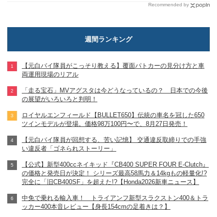
Recommended by
週間ランキング
【元白バイ隊員がこっそり教える】覆面パトカーの見分け方と車
両運用現場のリアル
「走る宝石」MVアグスタは今どうなっているの？ 日本での今後
の展望がいろいろと判明！
ロイヤルエンフィールド【BULLET650】伝統の車名を冠した650
ツインモデルが登場。価格98万100円〜で、8月27日発売！
【元白バイ隊員が回想する、苦い記憶】 交通違反取締りでの手強
い違反者「ゴネられストーリー」
【公式】新型400ccネイキッド『CB400 SUPER FOUR E-Clutch』
の価格と発売日が決定！ シリーズ最高58馬力＆14kgもの軽量化!?
完全に「旧CB400SF」を超えた!?【Honda2026新車ニュース】
中免で乗れる輸入車！ トライアンフ新型スラクストン400＆トラ
ッカー400本音レビュー【身長154cmの足着きは？】