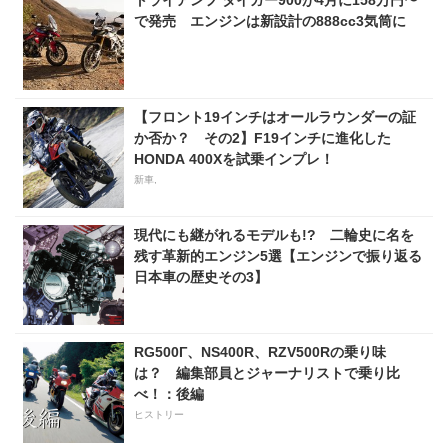
で発売 エンジンは新設計の888cc3気筒に
【フロント19インチはオールラウンダーの証
か否か？ その2】F19インチに進化した
HONDA 400Xを試乗インプレ！
新車,
現代にも継がれるモデルも!? 二輪史に名を
残す革新的エンジン5選【エンジンで振り返る
日本車の歴史その3】
RG500Γ、NS400R、RZV500Rの乗り味
は？ 編集部員とジャーナリストで乗り比
べ！：後編
ヒストリー