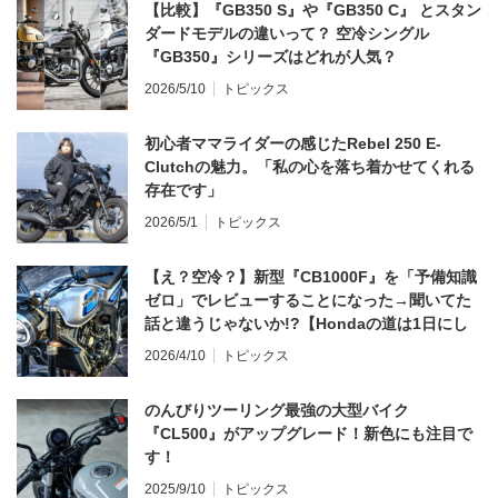
【比較】『GB350 S』や『GB350 C』 とスタン
ダードモデルの違いって？ 空冷シングル
『GB350』シリーズはどれが人気？
2026/5/10
トピックス
初心者ママライダーの感じたRebel 250 E-
Clutchの魅力。「私の心を落ち着かせてくれる
存在です」
2026/5/1
トピックス
【え？空冷？】新型『CB1000F』を「予備知識
ゼロ」でレビューすることになった→聞いてた
話と違うじゃないか!?【Hondaの道は1日にし
てならず／CB1000F ①第一印象 編】
2026/4/10
トピックス
のんびりツーリング最強の大型バイク
『CL500』がアップグレード！新色にも注目で
す！
2025/9/10
トピックス