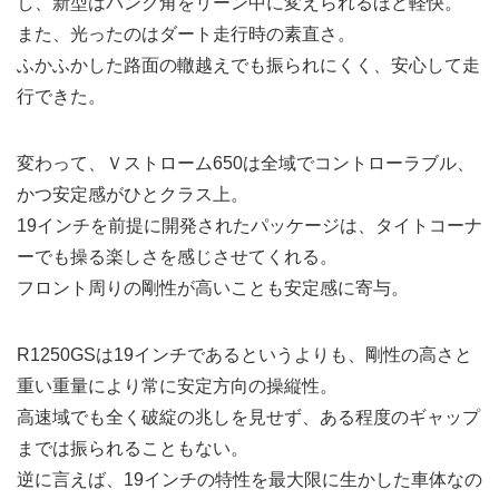
し、新型はバンク角をリーン中に変えられるほど軽快。
また、光ったのはダート走行時の素直さ。
ふかふかした路面の轍越えでも振られにくく、安心して走
行できた。
変わって、Ｖストローム650は全域でコントローラブル、
かつ安定感がひとクラス上。
19インチを前提に開発されたパッケージは、タイトコーナ
ーでも操る楽しさを感じさせてくれる。
フロント周りの剛性が高いことも安定感に寄与。
R1250GSは19インチであるというよりも、剛性の高さと
重い重量により常に安定方向の操縦性。
高速域でも全く破綻の兆しを見せず、ある程度のギャップ
までは振られることもない。
逆に言えば、19インチの特性を最大限に生かした車体なの