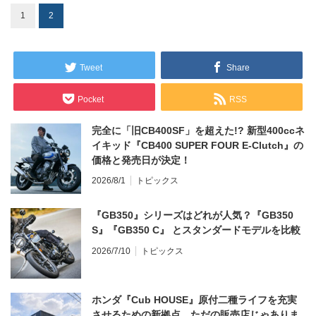
1
2
Tweet
Share
Pocket
RSS
完全に「旧CB400SF」を超えた!? 新型400ccネ
イキッド『CB400 SUPER FOUR E-Clutch』の
価格と発売日が決定！
2026/8/1
トピックス
『GB350』シリーズはどれが人気？『GB350
S』『GB350 C』 とスタンダードモデルを比較
2026/7/10
トピックス
ホンダ『Cub HOUSE』原付二種ライフを充実
させるための新拠点、ただの販売店じゃありま