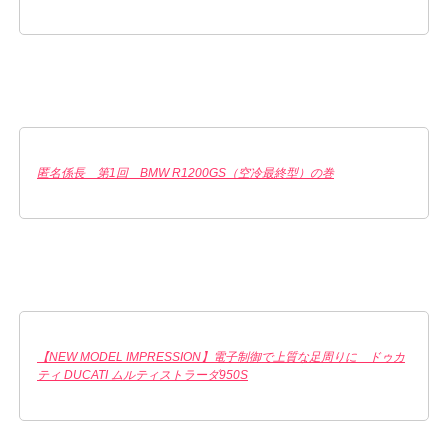
匿名係長 第1回 BMW R1200GS（空冷最終型）の巻
【NEW MODEL IMPRESSION】電子制御で上質な足周りに ドゥカ
ティ DUCATI ムルティストラーダ950S