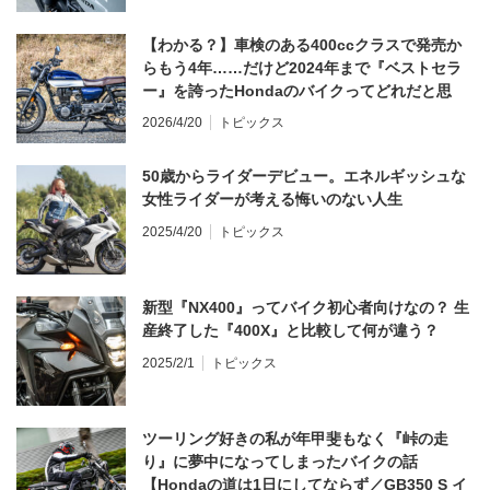
【わかる？】車検のある400ccクラスで発売か
らもう4年……だけど2024年まで『ベストセラ
ー』を誇ったHondaのバイクってどれだと思
う？
2026/4/20
トピックス
50歳からライダーデビュー。エネルギッシュな
女性ライダーが考える悔いのない人生
2025/4/20
トピックス
新型『NX400』ってバイク初心者向けなの？ 生
産終了した『400X』と比較して何が違う？
2025/2/1
トピックス
ツーリング好きの私が年甲斐もなく『峠の走
り』に夢中になってしまったバイクの話
【Hondaの道は1日にしてならず／GB350 S イ