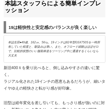
本誌スタッフらによる簡単インプレ
ッション
19は軽快性と安定感のバランスが良く楽しい
本誌生田●49歳、162㎝、56㎏。19インチは82年型GSX750Sを一時所
有していた程度と、馴染みは薄い。また、オフロード経験はほぼゼロ
で、比較的状態のいい舗装林道をツーリング中に通過するくらいなら
大丈夫
新旧400Ｘを乗り比べると、倒し込みやすさの違いに驚
く。
ラジアル化された19インチの恩恵もあるだろうが、細いタ
イヤゆえの軽快さと転がり感が好印象。
旧型は経年変化を差し引いても、もっさり感が強いのに対