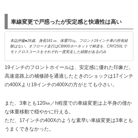
車線変更で戸惑ったが安定感と快適性は高い
本誌伊藤●28歳、身長181㎝、体重70㎏。フロント19インチ車の所有経
験はない。オフロード走行はCB900ホーネットで林道を、CRF250Lで
モトクロスコースをそれぞれ一度実走した経験があるのみ
19インチのフロントホイールは、安定感に優れた印象だ。
高速道路上の補修跡を通過したときのショックは17インチ
の400Xより19インチの400Xの方がとても小さい。
また、3車とも120㎞／h程度での車線変更は上半身の僅か
な体重移動で穏やかに行える。
ただ、17インチの400Xのような素早い車線変更は3車とも
うまくできなかった。