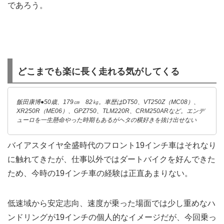
であろう。
どこまでも楽に長く走れる気がしてくる
飯田康博●50歳、179㎝ 82㎏。車歴はDT50、VT250Z（MC08）、
XR250R（ME06）、GPZ750、TLM220R、CRM250ARなど。エンデ
ューロを一生懸命やった時期もあるがヘタの横好きを抜け出せない
バイアスタイヤ全盛時代のフロント19インチ車はそれなり
に触れてきたが、仕事以外ではダートバイクを好んできた
ため、今時の19インチ車の経験は正直あまりない。
低速域から安定志向、速度が乗った場面では少し重めなハ
ンドリングが19インチの個人的なイメージだが、今回乗っ