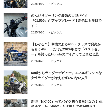
てならず／CB1000F ①第一印象 編】
2026/4/10
トピックス
のんびりツーリング最強の大型バイク
『CL500』がアップグレード！新色にも注目で
す！
2025/9/10
トピックス
【わかる？】車検のある400ccクラスで発売か
らもう4年……だけど2024年まで『ベストセラ
ー』を誇ったHondaのバイクってどれだと思
う？
2026/4/20
トピックス
50歳からライダーデビュー。エネルギッシュな
女性ライダーが考える悔いのない人生
2025/4/20
トピックス
新型『NX400』ってバイク初心者向けなの？ 生
産終了した『400X』と比較して何が違う？