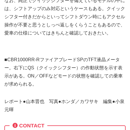
なお、純正でクイックシフターを備えているモデルの中に
は、シフトアップのみ対応というケースもある。クイック
シフター付きだからといってシフトダウン時にもアクセル
操作が不要と思うとしっぺ返しをくらうこともあるので、
愛車の仕様についてはきちんと確認しておきたい。
■CBR1000RR-RファイアブレードSPのTFT液晶メータ
ー。右下にQS（クイックシフター）の作動状態を示す表
示がある。ON／OFFなどモードの状態を確認しての乗車
が求められる。
レポート●山本晋也 写真●ホンダ／カワサキ 編集●小泉
元暉
CONTACT