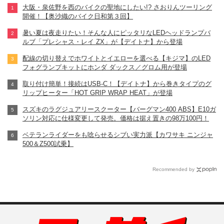
大阪・泉佐野を西のバイクの聖地にしたい!? さおりんツーリング
開催！【奥沙織のバイク日和第３回】
暑い夏は夜走りたい！そんな人にピッタリなLEDヘッドランプバ
ルブ「プレシャス・レイ ZX」が【デイトナ】から登場
配線の切り替えでホワイトとイエローを選べる【キジマ】のLED
フォグランプキットにホンダ ダックス／グロム用が登場
取り付け簡単！接続はUSB-C！【デイトナ】から巻きタイプのグ
リップヒーター「HOT GRIP WRAP HEAT」が登場
スズキのラグジュアリースクーター【バーグマン400 ABS】E10ガ
ソリン対応に仕様変更して発売。価格は据え置きの98万100円！
ベテランライダーをも唸らせるシブい実力派【カワサキ ニンジャ
500＆Z500試乗】
Recommended by