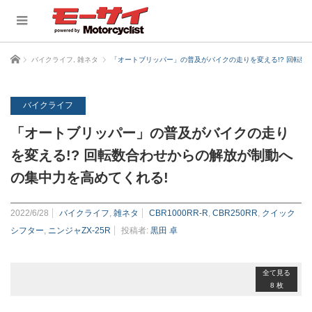
ホーム
バイクライフ
,
雑ネタ
「オートブリッパー」の普及がバイクの走りを変える!? 回転数
バイクライフ
「オートブリッパー」の普及がバイクの走り
を変える!? 回転数合わせからの解放が制動へ
の集中力を高めてくれる!
2022/6/28
バイクライフ
,
雑ネタ
CBR1000RR-R
,
CBR250RR
,
クイック
シフター
,
ニンジャZX-25R
投稿者:
黒田 卓
全て見る
8 枚