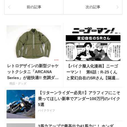
前の記事
次の記事
レトロデザインの新型ジャケ
【バイク擬人化漫画】ニーゴ
ットクシタニ「ARCANA
ーマン！ 第6話：R-25くん
Series」が超快適!! 杢調ダイ
と変幻自在のSRさん【隔週更
ヤ柄リップストップ生地が新
新】
用品・グッズ
しい
【リターンライダー必見!!】アラフィフにこそ
乗ってほしい新車でアンダー100万円のバイク
5選
バイクライフ
3馬力アップで最高出力41馬力に！ ホンダ