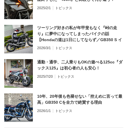
2025/2/1
トピックス
ツーリング好きの私が年甲斐もなく『峠の走
り』に夢中になってしまったバイクの話
【Hondaの道は1日にしてならず／GB350 S イ
ンプレ・レビュー 前編】
2026/3/1
トピックス
通勤・通学、二人乗りもOKの遊べる125cc『ダ
ックス125』は初心者の人も安心！
2025/7/20
トピックス
10年、20年後も色褪せない「控えめに言って最
高」GB350 Cを全力で絶賛する理由
2026/1/1
トピックス