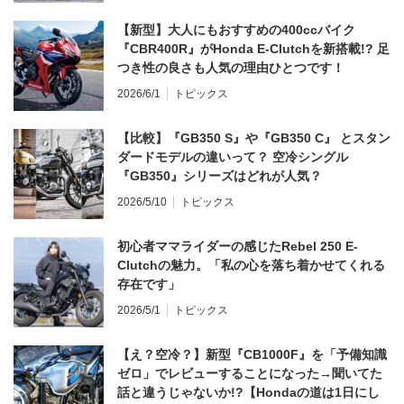
【新型】大人にもおすすめの400ccバイク
『CBR400R』がHonda E-Clutchを新搭載!? 足
つき性の良さも人気の理由ひとつです！
2026/6/1
トピックス
【比較】『GB350 S』や『GB350 C』 とスタン
ダードモデルの違いって？ 空冷シングル
『GB350』シリーズはどれが人気？
2026/5/10
トピックス
初心者ママライダーの感じたRebel 250 E-
Clutchの魅力。「私の心を落ち着かせてくれる
存在です」
2026/5/1
トピックス
【え？空冷？】新型『CB1000F』を「予備知識
ゼロ」でレビューすることになった→聞いてた
話と違うじゃないか!?【Hondaの道は1日にし