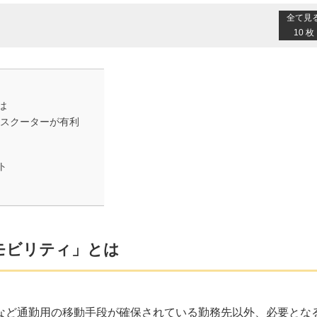
全て見
10 枚
は
付スクーターが有利
ト
モビリティ」とは
など通勤用の移動手段が確保されている勤務先以外、必要とな