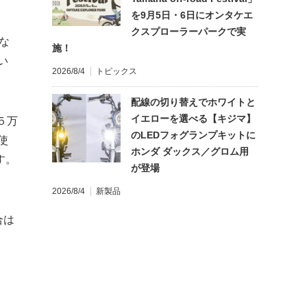
を9月5日・6日にオンタケエ
クスプローラーパークで実
な
施！
い
2026/8/4
トピックス
配線の切り替えでホワイトと
イエローを選べる【キジマ】
５万
のLEDフォグランプキットに
使
ホンダ ダックス／グロム用
す。
が登場
2026/8/4
新製品
合は