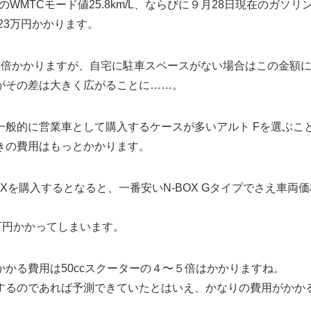
のWMTCモード値25.8km/L、ならびに９月28日現在のガソリ
23万円かかります。
の約2.8倍かかりますが、自宅に駐車スペースがない場合はこの金額
がその差は大きく広がることに……。
般的に営業車として購入するケースが多いアルト Fを選ぶこ
きの費用はもっとかかります。
Xを購入するとなると、一番安いN-BOX Gタイプでさえ車両価
万円かかってしまいます。
かる費用は50ccスクーターの４〜５倍はかかりますね。
するのであれば予測できていたとはいえ、かなりの費用がかか