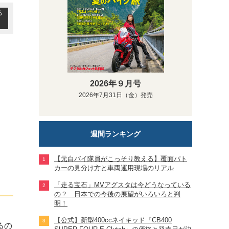
る
2026年９月号
2026年7月31日（金）発売
週間ランキング
【元白バイ隊員がこっそり教える】覆面パト
カーの見分け方と車両運用現場のリアル
「走る宝石」MVアグスタは今どうなっている
の？ 日本での今後の展望がいろいろと判
明！
【公式】新型400ccネイキッド『CB400
るの