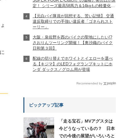
SUPER FOUR E-Clutch』の価格と発売日が決
定！ シリーズ最高58馬力＆14kgもの軽量化!?
完全に「旧CB400SF」を超えた!?
【元白バイ隊員が回想する、苦い記憶】 交通
【Honda2026新車ニュース】
違反取締りでの手強い違反者「ゴネられスト
しょ
ーリー」
大阪・泉佐野を西のバイクの聖地にしたい!?
さおりんツーリング開催！【奥沙織のバイク
日和第３回】
に
配線の切り替えでホワイトとイエローを選べ
る【キジマ】のLEDフォグランプキットにホ
ンダ ダックス／グロム用が登場
Recommended by
ピックアップ記事
「走る宝石」MVアグスタは
今どうなっているの？ 日本
での今後の展望がいろいろと