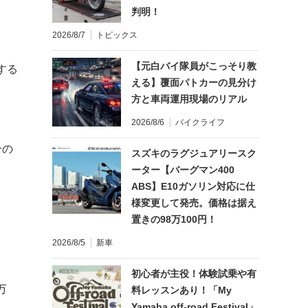
判明！
2026/8/7
トピックス
【元白バイ隊員がこっそり教
する
える】覆面パトカーの見分け
方と車両運用現場のリアル
2026/8/6
バイクライフ
分の
スズキのラグジュアリースク
ーター【バーグマン400
ABS】E10ガソリン対応に仕
様変更して発売。価格は据え
置きの98万100円！
2026/8/5
新車
初心者が主役！体験試乗や有
万
料レッスンあり！「My
Yamaha off-road Festival」