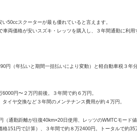
）
い50ccスクーターが最も優れていると言えます。
ーで車両価格が安いスズキ・レッツを購入し、３年間通勤に利用
90円（年払いと期間一括払いにより変動）と軽自動車税３年
6000円〜２万円前後。３年間で約６万円。
、タイヤ交換など３年間のメンテナンス費用が約４万円。
（通勤距離が往復40km×20日使用、レッツのWMTCモード値
価格151円で計算）、３年間で約８万2400円。トータルで約35