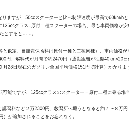
ますが、50ccスクーターと比べ制限速度が最高で60km/hと
125ccクラス=原付二種スクーターの場合、最も車両価格が安
したとすると……。
同等と仮定。自賠責保険料は原付一種と二種同様）、車両価格が
400円、燃料代が月間で約2470円（通勤距離が往復40km×20日
びに９月28日現在のガソリン全国平均価格151円で計算）かかりま
転可能ですが、125ccクラスのスクーター＝原付二種に乗る場
講習料など２万2300円、教習所へ通うとなると約７〜８万円
万円）が追加されることをお忘れなく。