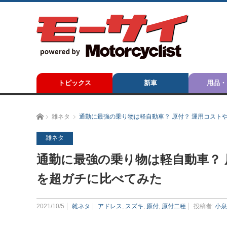
トピックス
新車
用品・
ホーム
雑ネタ
通勤に最強の乗り物は軽自動車？ 原付？ 運用コスト
雑ネタ
通勤に最強の乗り物は軽自動車？
を超ガチに比べてみた
2021/10/5
雑ネタ
アドレス
,
スズキ
,
原付
,
原付二種
投稿者:
小泉