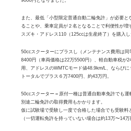
9000円となりました。
また、最低「小型限定普通自動二輪免許」が必要となり
ることや、乗車定員が２名となることで利便性が増す
スズキ・アドレス110（125ccは生産終了）を購入
50ccスクーターにプラスし（メンテナンス費用は
8400円（車両価格は22万5500円）、軽自動車税が2
用、アドレスのWMTCモード値48.9km/L、なら
トータルでプラス６万7400円、約43万円。
50ccスクーター＝原付一種は普通自動車免許でも運
別途二輪免許の取得費用もかかります。
仮に試験場で受験し一度で合格した場合でも受験料と
（一切運転免許を持っていない場合は約13万〜14