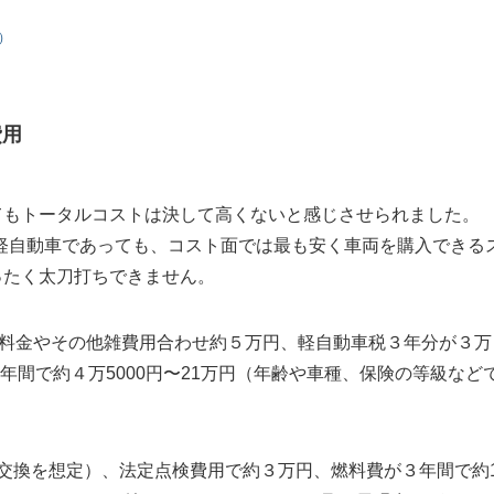
）
費用
してもトータルコストは決して高くないと感じさせられました。
軽自動車であっても、コスト面では最も安く車両を購入できる
はまったく太刀打ちできません。
クル料金やその他雑費用合わせ約５万円、軽自動車税３年分が３万
３年間で約４万5000円〜21万円（年齢や車種、保険の等級など
ル交換を想定）、法定点検費用で約３万円、燃料費が３年間で約1