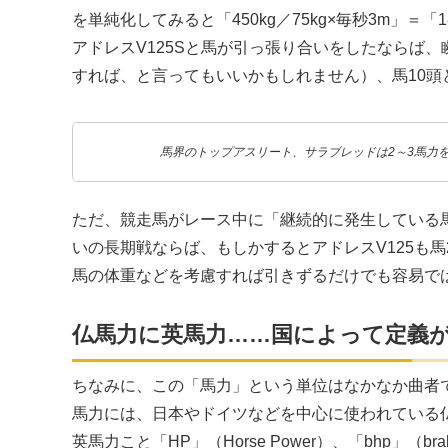
を単純化してみると「450kg／75kg×毎秒3m」＝
アドレスV125Sと馬が引っ張り合いをしたならば
すれば、と言ってもいいかもしれません）、馬10頭
馬界のトップアスリート、サラブレッドは2～3馬力
ただ、競走馬がレース中に「継続的に発生している馬
いの長期戦ならば、もしかするとアドレスV125も
馬の体重などを考慮すれば引きずるだけでも容易で
仏馬力に英馬力……国によって定義
ちなみに、この「馬力」という単位はなかなか曲者
馬力には、日本やドイツなどを中心に使われている
英馬力こと「HP」（Horse Power）、「bhp」（br