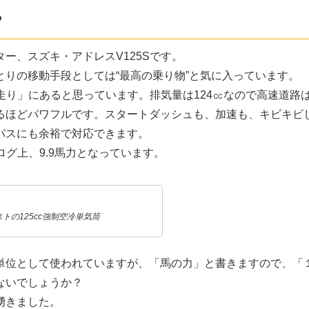
？
ター、スズキ・アドレス
V125S
です。
りの移動手段としては“最高の乗り物”と気に入っています。
走り」にあると思っています。排気量は
124
㏄なので高速道路
るほどパワフルです。スタートダッシュも、加速も、キビキビ
パスにも余裕で対応できます。
ログ上、
9.9
馬力となっています。
ストの125cc強制空冷単気筒
単位として使われていますが、「馬の力」と書きますので、「
ないでしょうか？
湧きました。