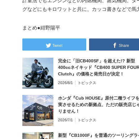
計量法でもエンジンなどの内燃機関、蒸気機関、タ
グなどにもキロワットと共に、カッコ書きなどで馬
まとめ●紺野陽平
Tweet
Share
完全に「旧CB400SF」を超えた!? 新型
400ccネイキッド『CB400 SUPER FOUR
Clutch』の価格と発売日が決定！
2026/8/1
トピックス
ホンダ『Cub HOUSE』原付二種ライフ
実させるための新拠点、ただの販売店じ
りません！
2026/7/1
トピックス
新型『CB1000F』を普通のツーリングラ