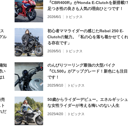
『CBR400R』がHonda E-Clutchを新搭載!
足つき性の良さも人気の理由ひとつです！
2026/6/1
トピックス
とス
初心者ママライダーの感じたRebel 250 E-
グル
Clutchの魅力。「私の心を落ち着かせてく
る存在です」
2026/5/1
トピックス
備知
のんびりツーリング最強の大型バイク
聞い
『CL500』がアップグレード！新色にも注目
は1
です！
編】
2025/9/10
トピックス
発売
50歳からライダーデビュー。エネルギッシュ
スト
な女性ライダーが考える悔いのない人生
れだ
2025/4/20
トピックス