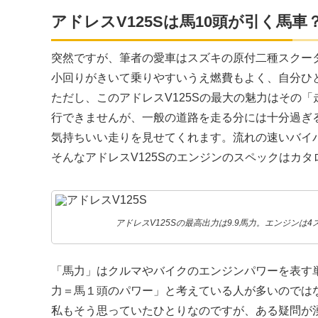
アドレスV125Sは馬10頭が引く馬車
突然ですが、筆者の愛車はスズキの原付二種スクー
小回りがきいて乗りやすいうえ燃費もよく、自分ひと
ただし、このアドレス
V125S
の最大の魅力はその「
行できませんが、一般の道路を走る分には十分過ぎ
気持ちいい走りを見せてくれます。流れの速いバイ
そんなアドレス
V125S
のエンジンのスペックはカタ
アドレスV125Sの最高出力は9.9馬力。エンジンは4
「馬力」はクルマやバイクのエンジンパワーを表す
力＝馬１頭のパワー」と考えている人が多いのでは
私もそう思っていたひとりなのですが、ある疑問が