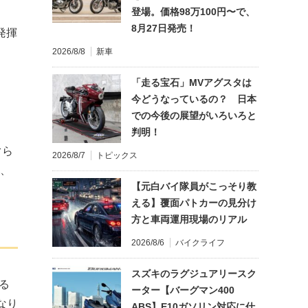
登場。価格98万100円〜で、
8月27日発売！
発揮
2026/8/8
新車
「走る宝石」MVアグスタは
今どうなっているの？ 日本
での今後の展望がいろいろと
判明！
ぐら
2026/8/7
トピックス
も、
【元白バイ隊員がこっそり教
える】覆面パトカーの見分け
方と車両運用現場のリアル
2026/8/6
バイクライフ
スズキのラグジュアリースク
る
ーター【バーグマン400
異なり
ABS】E10ガソリン対応に仕