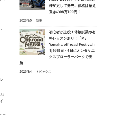
様変更して発売。価格は据え
置きの98万100円！
2026/8/5
新車
し
初心者が主役！体験試乗や有
料レッスンあり！「My
Yamaha off-road Festival」
を9月5日・6日にオンタケエ
クスプローラーパークで実
施！
2026/8/4
トピックス
ル
力」
イ