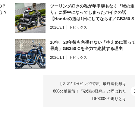
の？
ツーリング好きの私が年甲斐もなく『峠の走
う？
り』に夢中になってしまったバイクの話
【Hondaの道は1日にしてならず／GB350 S
インプレ・レビュー 前編】
2026/3/1
トピックス
10年、20年後も色褪せない「控えめに言っ
最高」GB350 Cを全力で絶賛する理由
2026/1/1
トピックス
【スズキDRビッグ試乗】最終進化形は
800cc単気筒！「砂漠の怪鳥」と呼ばれた
DR800Sの走りとは