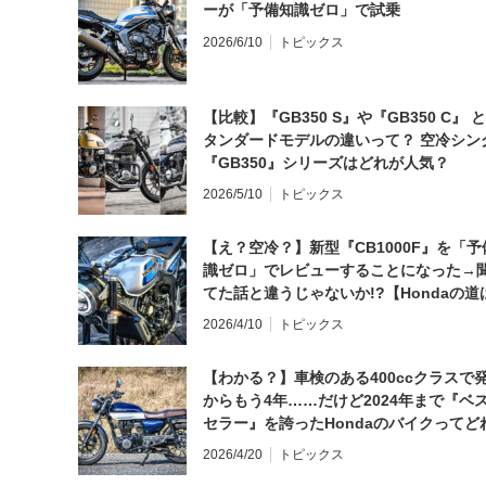
ーが「予備知識ゼロ」で試乗
2026/6/10
トピックス
【比較】『GB350 S』や『GB350 C』 
タンダードモデルの違いって？ 空冷シン
『GB350』シリーズはどれが人気？
2026/5/10
トピックス
【え？空冷？】新型『CB1000F』を「予
識ゼロ」でレビューすることになった→
てた話と違うじゃないか!?【Hondaの道
日にしてならず／CB1000F ①第一印象 
2026/4/10
トピックス
【わかる？】車検のある400ccクラスで
からもう4年……だけど2024年まで『ベ
セラー』を誇ったHondaのバイクってど
と思う？
2026/4/20
トピックス