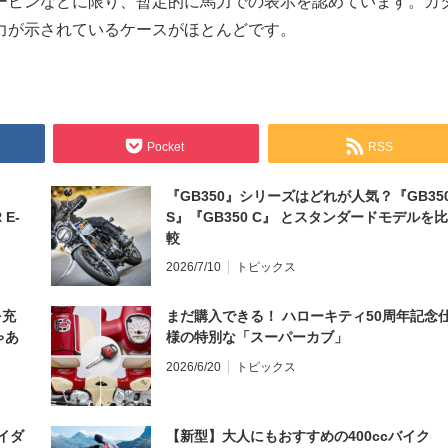
ービンなどに限り、暫定的に馬力での表示を認めています。カ
力が示されているケースがほとんどです。
Pocket
RSS
『GB350』シリーズはどれが人気？『GB35
 E-
S』『GB350 C』 とスタンダードモデルを比
較
2026/7/10
トピックス
を充
まだ購入できる！ ハローキティ50周年記念
ゃあ
様の特別な「スーパーカブ」
2026/6/20
トピックス
イダ
【新型】大人にもおすすめの400ccバイク