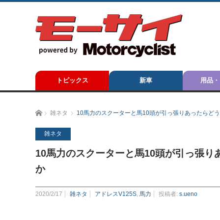
トピックス
新車
用品・
ホーム
雑ネタ
10馬力のスクーターと馬10頭が引っ張りあったらどう
雑ネタ
10馬力のスクーターと馬10頭が引っ張り
か
2020/2/17
雑ネタ
アドレスV125S
,
馬力
投稿者:
s.ueno