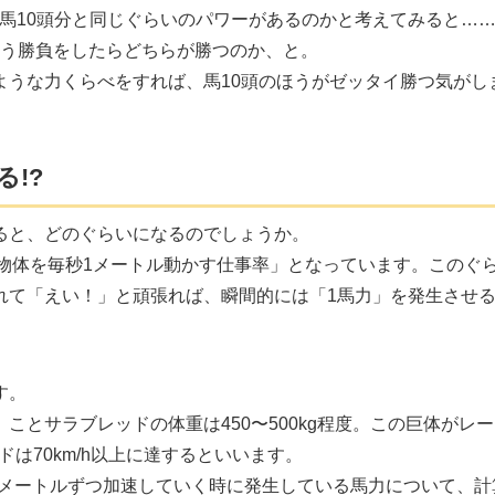
馬
10
頭分と同じぐらいのパワーがあるのかと考えてみると…
う勝負をしたらどちらが勝つのか、と。
ような力くらべをすれば、馬
10
頭のほうがゼッタイ勝つ気がし
!?
ると、どのぐらいになるのでしょうか。
の物体を毎秒1メートル動かす仕事率」となっています。このぐ
れて「えい！」と頑張れば、瞬間的には「1馬力」を発生させ
す。
とサラブレッドの体重は450〜500kg程度。この巨体がレ
ドは70km/h以上に達するといいます。
秒3メートルずつ加速していく時に発生している馬力について、計