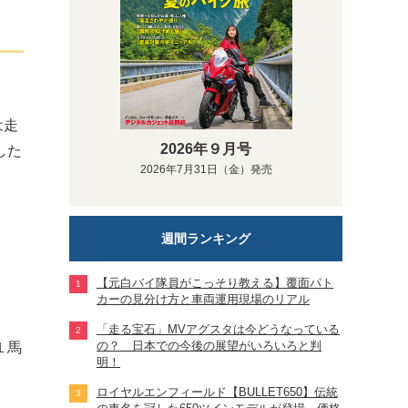
は走
2026年９月号
した
2026年7月31日（金）発売
週間ランキング
【元白バイ隊員がこっそり教える】覆面パト
カーの見分け方と車両運用現場のリアル
「走る宝石」MVアグスタは今どうなっている
の？ 日本での今後の展望がいろいろと判
１馬
明！
ロイヤルエンフィールド【BULLET650】伝統