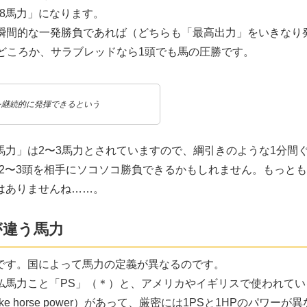
「18馬力」になります。
、瞬間的な一発勝負であれば（どちらも「最高出力」をいきなり
どころか、サラブレッドなら1頭でも馬の圧勝です。
を継続的に発揮できるという
力」は2〜3馬力とされていますので、綱引きのような1分間
馬2〜3頭を相手にソコソコ勝負できるかもしれません。もっと
はありませんね……。
が違う馬力
です。国によって馬力の定義が異なるのです。
仏馬力こと「PS」（＊）と、アメリカやイギリスで使われてい
ake horse power）があって、厳密には1PSと1HPのパワーが