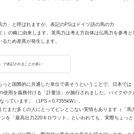
馬力」と呼ばれますが、表記のPSはドイツ語の馬の力
ウトが付く）の略に由来します。英馬力は考え方自体は仏馬力を参考と
いるため差異が発生します。
力」で表記されることが多い
もっと国際的に共通した単位で表そうということで、日本では
）の使用を義務付ける「計量法」が施行されました。バイクやク
ています。（1PS＝0.7355kW）。
まだまだ多くの人にとってピンとこない実情もあります（「馬
ジンを「最高出力220キロワット」といわれても、実際ちょっと