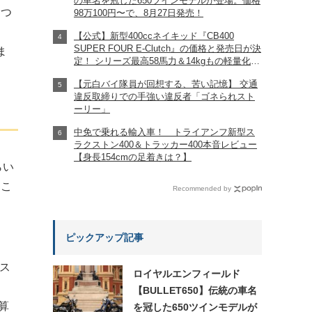
の車名を冠した650ツインモデルが登場。価格
…つ
98万100円〜で、8月27日発売！
【公式】新型400ccネイキッド『CB400
SUPER FOUR E-Clutch』の価格と発売日が決
ま
定！ シリーズ最高58馬力＆14kgもの軽量化!?
完全に「旧CB400SF」を超えた!?
【元白バイ隊員が回想する、苦い記憶】 交通
【Honda2026新車ニュース】
違反取締りでの手強い違反者「ゴネられスト
ーリー」
中免で乗れる輸入車！ トライアンフ新型ス
ラクストン400＆トラッカー400本音レビュー
【身長154cmの足着きは？】
らい
るこ
Recommended by
ピックアップ記事
ース
ロイヤルエンフィールド
【BULLET650】伝統の車名
算
を冠した650ツインモデルが