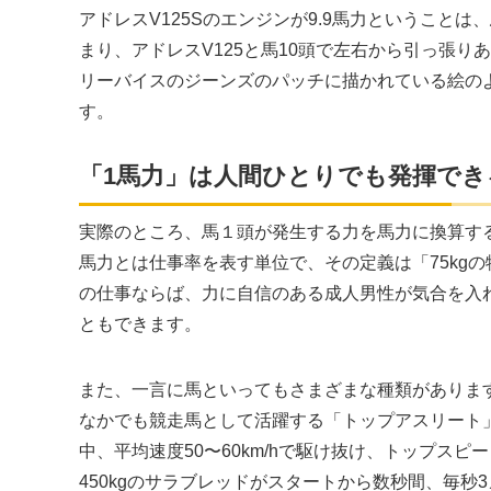
アドレス
V125S
のエンジンが
9.9
馬力ということは、
まり、アドレス
V125
と馬
10
頭で左右から引っ張りあ
リーバイスのジーンズのパッチに描かれている絵の
す。
「1馬力」は人間ひとりでも発揮できる
実際のところ、馬１頭が発生する力を馬力に換算す
馬力とは仕事率を表す単位で、その定義は「75kg
の仕事ならば、力に自信のある成人男性が気合を入
ともできます。
また、一言に馬といってもさまざまな種類がありま
なかでも競走馬として活躍する「トップアスリート」こ
中、平均速度50〜60km/hで駆け抜け、トップスピー
450kgのサラブレッドがスタートから数秒間、毎