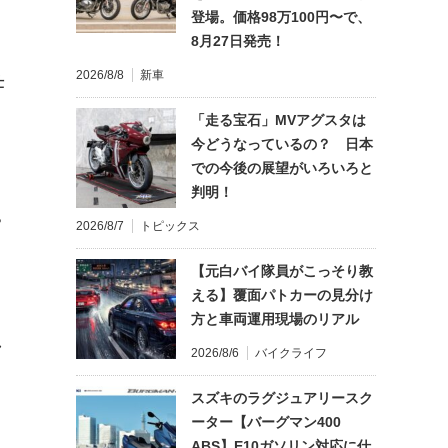
登場。価格98万100円〜で、
8月27日発売！
2026/8/8
新車
仕
「走る宝石」MVアグスタは
今どうなっているの？ 日本
での今後の展望がいろいろと
判明！
?
2026/8/7
トピックス
【元白バイ隊員がこっそり教
える】覆面パトカーの見分け
方と車両運用現場のリアル
れ
2026/8/6
バイクライフ
スズキのラグジュアリースク
ーター【バーグマン400
ABS】E10ガソリン対応に仕