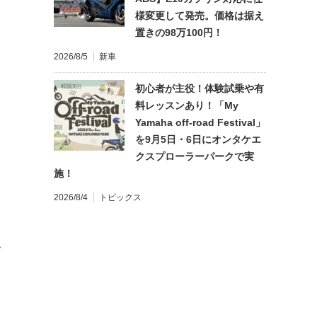
様変更して発売。価格は据え
置きの98万100円！
2026/8/5
新車
初心者が主役！体験試乗や有
料レッスンあり！「My
Yamaha off-road Festival」
を9月5日・6日にオンタケエ
クスプローラーパークで実
施！
2026/8/4
トピックス
て