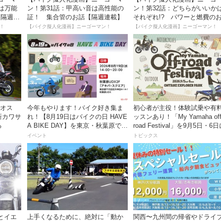
は万能
ン！第31話：甲高い音は高性能の
ン！第32話：どちらがいいか
【隔週連
証！ 集合管のお話【隔週連載】
それぞれ!? パワーと燃費の
【隔週連載】
！
【バイク擬人化漫画】ニーゴーマン！
【バイク擬人化漫画】ニーゴーマン！
リオス
今年もやります！バイク好き集ま
初心者が主役！体験試乗や有
新カワサ
れ！【8月19日はバイクの日 HAVE
ッスンあり！「My Yamaha off
る
A BIKE DAY】を東京・秋葉原で開
road Festival」を9月5日・6
催！
ンタケエクスプローラーパー
イベント
トピックス
実施！
とイエ
上手くなるために、絶対に「動か
関西〜九州間の帰省やドライ