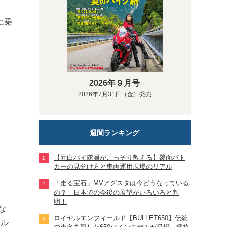
に乗
。
2026年９月号
2026年7月31日（金）発売
週間ランキング
【元白バイ隊員がこっそり教える】覆面パト
カーの見分け方と車両運用現場のリアル
「走る宝石」MVアグスタは今どうなっている
の？ 日本での今後の展望がいろいろと判
明！
な
ロイヤルエンフィールド【BULLET650】伝統
ール