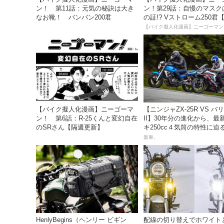
ン！ 第11話：元気の秘訣は大き
ン！第29話：自慢のマスク
なお靴！ バンバン200君
の証!? Vストローム250君
載】
【バイク擬人化漫画】ニーゴーマン
【バイク擬人化漫画】ニーゴーマ
【ニンジャZX-25R VS バ
ン！ 第6話：R-25くんと変幻自在
II】30年分の進化から、最
のSRさん【隔週更新】
キ250cc４気筒の特性に迫
新車,
HenlyBegins（ヘンリー ビギン
配線の切り替えでホワイト