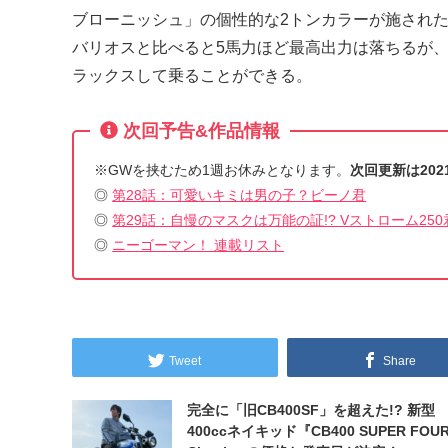
ブローニッシュ」の個性的な2トンカラーが施され
バリオスと比べると5馬力ほど最高出力は落ちるが
ラックスして乗ることができる。
次回予告&作品情報
※GWを挟むため1週お休みとなります。
次回更新は202
◎
第28話：可愛いキミは男の子？ビーノ君
◎
第29話：自慢のマスクは万能の証!? Vストローム250
◎
ニーゴーマン！ 連載リスト
Tweet
Share
完全に「旧CB400SF」を超えた!? 新型
400ccネイキッド『CB400 SUPER FOUR