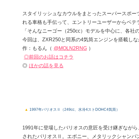
スタイリッシュなカウルをまとったスーパースポー
れる車格も手伝って、エントリーユーザーからベテラ
「そんなニーゴー（250cc）モデルを中心に、各社の
今回は、ZXR250と同系の4気筒エンジンを搭載
作：もるん（
@MOLN2RNG
）
◎前回のお話はコチラ
◎
ほかの話を見る
1997年バリオスⅡ（249cc、水冷4ストDOHC4気筒）
1991年に登場したバリオスの意匠を受け継ぎなが
されたバリオスⅡ。エボニー、メタリックシャンパ