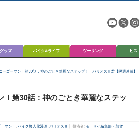
グッズ
バイク&ライフ
ツーリング
ヒス
ニーゴーマン！第30話：神のごとき華麗なステップ！ バリオスⅡ君【隔週連載】
ン！第30話：神のごとき華麗なステッ
ゴーマン！
,
バイク擬人化漫画
,
バリオスⅡ
投稿者:
モーサイ編集部・加賀