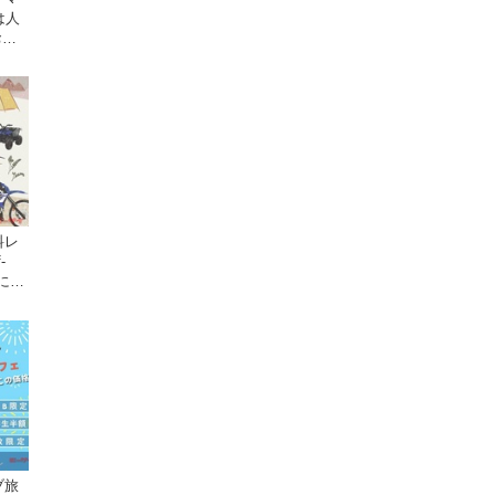
は人
お話
料レ
-
日にオ
クで
ブ旅