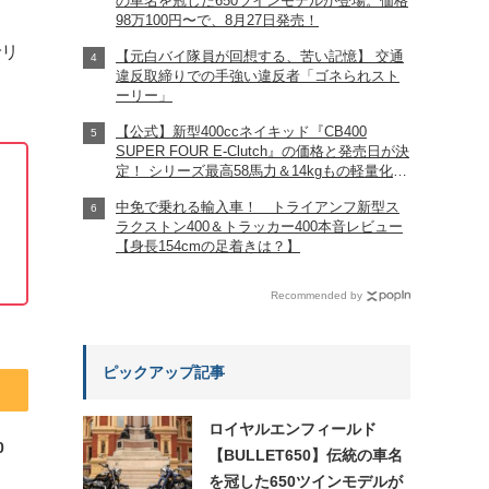
の車名を冠した650ツインモデルが登場。価格
98万100円〜で、8月27日発売！
でリ
【元白バイ隊員が回想する、苦い記憶】 交通
違反取締りでの手強い違反者「ゴネられスト
ーリー」
【公式】新型400ccネイキッド『CB400
SUPER FOUR E-Clutch』の価格と発売日が決
定！ シリーズ最高58馬力＆14kgもの軽量化!?
完全に「旧CB400SF」を超えた!?
中免で乗れる輸入車！ トライアンフ新型ス
【Honda2026新車ニュース】
ラクストン400＆トラッカー400本音レビュー
【身長154cmの足着きは？】
Recommended by
ピックアップ記事
ロイヤルエンフィールド
0
【BULLET650】伝統の車名
を冠した650ツインモデルが