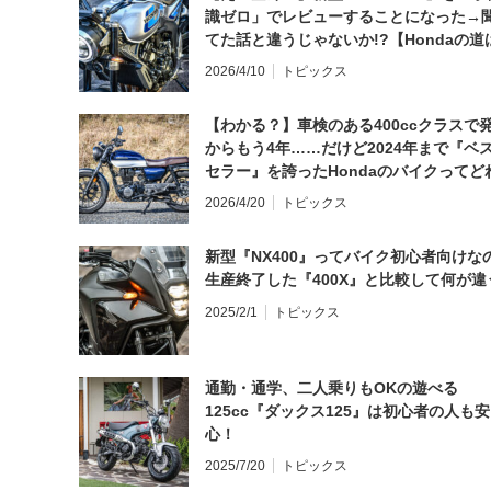
識ゼロ」でレビューすることになった→
てた話と違うじゃないか!?【Hondaの道
日にしてならず／CB1000F ①第一印象 
2026/4/10
トピックス
【わかる？】車検のある400ccクラスで
からもう4年……だけど2024年まで『ベ
セラー』を誇ったHondaのバイクってど
と思う？
2026/4/20
トピックス
新型『NX400』ってバイク初心者向けな
生産終了した『400X』と比較して何が違
2025/2/1
トピックス
通勤・通学、二人乗りもOKの遊べる
125cc『ダックス125』は初心者の人も安
心！
2025/7/20
トピックス