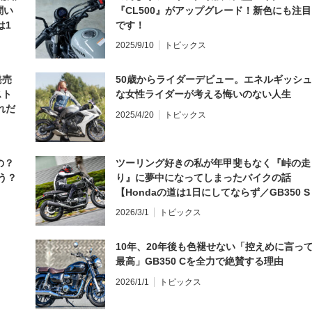
聞い
『CL500』がアップグレード！新色にも注目
は1
です！
編】
2025/9/10
トピックス
発売
50歳からライダーデビュー。エネルギッシュ
スト
な女性ライダーが考える悔いのない人生
れだ
2025/4/20
トピックス
の？
ツーリング好きの私が年甲斐もなく『峠の走
う？
り』に夢中になってしまったバイクの話
【Hondaの道は1日にしてならず／GB350 S
インプレ・レビュー 前編】
2026/3/1
トピックス
10年、20年後も色褪せない「控えめに言っ
最高」GB350 Cを全力で絶賛する理由
2026/1/1
トピックス