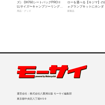
ズ） DH760シートバッグPROⅡ
ローを選べる【キジマ】のL
LLサイズ〜キャンプツーリングに
ォグランプキットにホンダ
も安心の大容量ツアーバッグ〜
ス／グロム用が登場
用品・グッズ
新製品
運営会社：株式会社八重洲出版 モーサイ編集部
東京都中央区八丁堀4-5-9