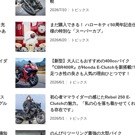
較
2026/7/10
トピックス
を充
まだ購入できる！ ハローキティ50周年記念
ゃあ
様の特別な「スーパーカブ」
2026/6/20
トピックス
イダ
【新型】大人にもおすすめの400ccバイク
『CBR400R』がHonda E-Clutchを新搭載!
足つき性の良さも人気の理由ひとつです！
2026/6/1
トピックス
とス
初心者ママライダーの感じたRebel 250 E-
グル
Clutchの魅力。「私の心を落ち着かせてく
る存在です」
2026/5/1
トピックス
備知
のんびりツーリング最強の大型バイク