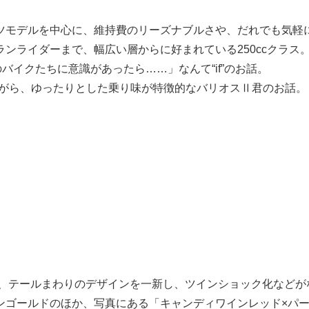
ツモデルを中心に、維持費のリーズナブルさや、だれでも気軽
ンライダーまで、幅広い層からに好まれている250ccクラス
バイクたちに意識があったら……」なんて“if”のお話。
しながら、ゆったりとした乗り味が特徴的なバリオスⅡ君のお話。
ら、テールまわりのデザインを一新し、ツインショック化などが
ンゴールドのほか、写真にある「キャンディワインレッド×パ