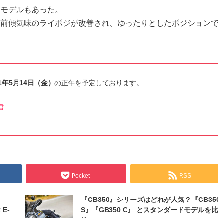
たモデルもあった。
、前傾気味のライポジが改善され、ゆったりとしたポジション
1年5月14日（金）
の正午を予定しております。
君
Pocket
RSS
『GB350』シリーズはどれが人気？『GB35
 E-
S』『GB350 C』 とスタンダードモデルを比