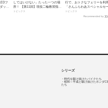
EDフ
してはいけない」たった一つの場
行で、おトクなフェリーを利
 ダック
所！ 【第11回】現役二輪教習指導
「さんふらわあスペシャルセ
員YouTuberばくのライテク講座
ル」を期間限定で販売開始
トピックス
トピックス
Recommended by
シリーズ
・
時代を駆け抜けたバイクたち
・
昭和～平成と駆け抜けたホンダC
たち