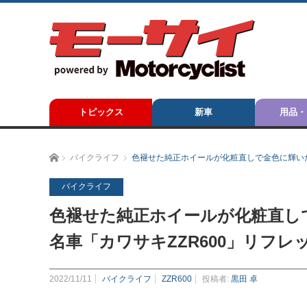
トピックス
新車
用品・
ホーム
バイクライフ
色褪せた純正ホイールが化粧直しで金色に輝いた
バイクライフ
色褪せた純正ホイールが化粧直し
名車「カワサキZZR600」リフレ
2022/11/11
バイクライフ
ZZR600
投稿者:
黒田 卓