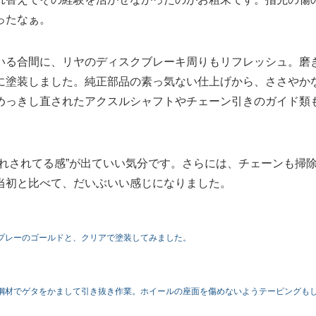
ったなぁ。
いる合間に、リヤのディスクブレーキ周りもリフレッシュ。磨
に塗装しました。純正部品の素っ気ない仕上げから、ささやか
めっきし直されたアクスルシャフトやチェーン引きのガイド類
れされてる感”が出ていい気分です。さらには、チェーンも掃
当初と比べて、だいぶいい感じになりました。
プレーのゴールドと、クリアで塗装してみました。
鋼材でゲタをかまして引き抜き作業。ホイールの座面を傷めないようテーピングも