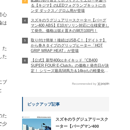
配線の切り替えでホワイトとイエローを選べ
る【キジマ】のLEDフォグランプキットにホ
ンダ ダックス／グロム用が登場
苦心
スズキのラグジュアリースクーター【バーグ
輪は
マン400 ABS】E10ガソリン対応に仕様変更し
て発売。価格は据え置きの98万100円！
取り付け簡単！接続はUSB-C！【デイトナ】
から巻きタイプのグリップヒーター「HOT
）た
GRIP WRAP HEAT」が登場
した
【公式】新型400ccネイキッド『CB400
SUPER FOUR E-Clutch』の価格と発売日が決
定！ シリーズ最高58馬力＆14kgもの軽量化!?
完全に「旧CB400SF」を超えた!?
【Honda2026新車ニュース】
にブ
Recommended by
と
ピックアップ記事
のた
スズキのラグジュアリースク
で少
ーター【バーグマン400