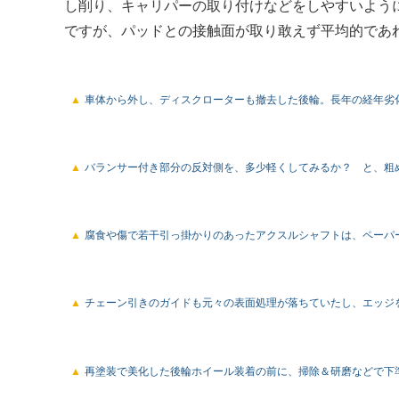
し削り、キャリパーの取り付けなどをしやすいよう
ですが、パッドとの接触面が取り敢えず平均的であ
車体から外し、ディスクローターも撤去した後輪。長年の経年劣
バランサー付き部分の反対側を、多少軽くしてみるか？ と、粗
腐食や傷で若干引っ掛かりのあったアクスルシャフトは、ペーパ
チェーン引きのガイドも元々の表面処理が落ちていたし、エッジ
再塗装で美化した後輪ホイール装着の前に、掃除＆研磨などで下