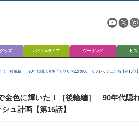
グッズ
バイク&ライフ
ツーリング
ヒス
！［後輪編］ 90年代隠れ名車「カワサキZZR600」リフレッシュ計画【第15話
で金色に輝いた！［後輪編］ 90年代隠
ッシュ計画【第15話】