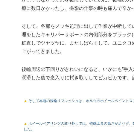
癒に数日かかったし、撮影の仕事の時も痛んで辛か
そして、各部をメッキ処理に出して作業が中断して
理をしたキャリパーサポートの内側部分をブラック
粧直しでツヤツヤに。またしばらくして、ユニクロ
上がってきました。
後輪周辺の下回りがきれいになると、いかにも”手入
潤滑した後で念入りに拭き取りしてピカピカです。
そして本題の後輪リフレッシュは、ホルツのホイールペイントス
ホイールベアリングの取り外しでは、特殊工具の高さが足りず、
した。