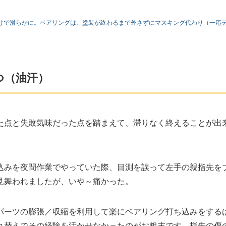
けで滑らかに。ベアリングは、塗装が終わるまで外さずにマスキング代わり（一応
つ（油汗）
た点と失敗気味だった点を踏まえて、滞りなく終えることが出
込みを夜間作業でやっていた際、目測を誤って左手の親指先を
見舞われましたが、いや～痛かった。
パーツの膨張／収縮を利用して楽にベアリング打ち込みをする
れ替えでその経験を活かせなかったのがお粗末です。指先の傷