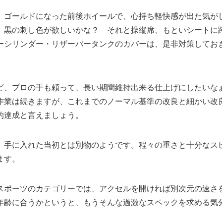
、ゴールドになった前後ホイールで、心持ち軽快感が出た気が
、黒の刺し色が欲しいかな？ それと操縦席、もといシートに
ーシリンダー・リザーバータンクのカバーは、是非対策してお
ど、プロの手も頼って、長い期間維持出来る仕上げにしたいな
作業は続きますが、これまでのノーマル基準の改良と細かい改
的達成と言えましょう。
、手に入れた当初とは別物のようです。程々の重さと十分なス
ます。
スポーツのカテゴリーでは、アクセルを開ければ別次元の速さ
年齢に合うかというと、もうそんな過激なスペックを求める気