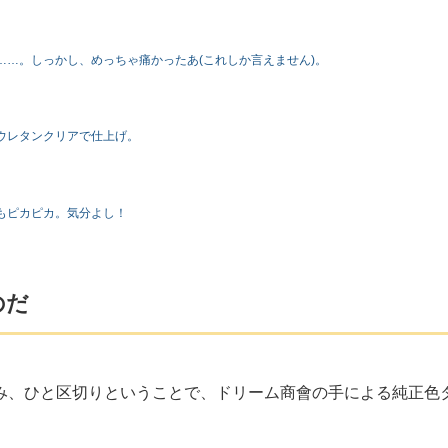
…。しっかし、めっちゃ痛かったあ(これしか言えません)。
ウレタンクリアで仕上げ。
もピカピカ。気分よし！
のだ
済み、ひと区切りということで、ドリーム商會の手による純正色