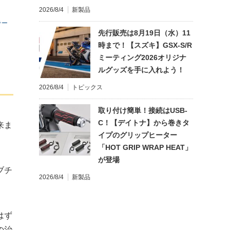
2026/8/4
新製品
テー
先行販売は8月19日（水）11
時まで！【スズキ】GSX-S/R
ミーティング2026オリジナ
ルグッズを手に入れよう！
2026/8/4
トピックス
取り付け簡単！接続はUSB-
C！【デイトナ】から巻きタ
来ま
イプのグリップヒーター
「HOT GRIP WRAP HEAT」
が登場
ブチ
2026/8/4
新製品
はず
の治