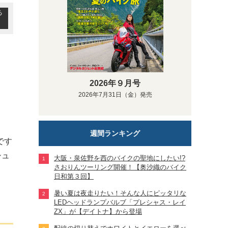
る
2026年９月号
2026年7月31日（金）発売
週間ランキング
です
シュ
大阪・泉佐野を西のバイクの聖地にしたい!?
さおりんツーリング開催！【奥沙織のバイク
日和第３回】
暑い夏は夜走りたい！そんな人にピッタリな
LEDヘッドランプバルブ「プレシャス・レイ
ZX」が【デイトナ】から登場