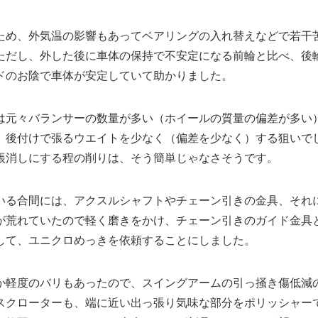
ため、外気温の影響もあってベアリングの入れ替えなどで若干
ただし、外した後に車体の保持で不安定になる前輪と比べ、後
ドのお陰で車体が安定していて助かりました。
は元々バランサーの数量が多い（ホイールの質量の偏差が多い
。後付けで張るウエイトを少なく（偏差を少なく）する狙いで
帳消しにする程の削りは、そう簡単じゃなさそうです。
いる合間には、アクスルシャフトやチェーン引きの金具、それ
が荒れていたので軽く磨きをかけ、チェーン引きのガイド金具
して、ユニクロめっきを依頼することにしました。
か軽度のバリもあったので、スイングアームの引っ掻き傷低減
スクローターも、端に近い出っ張り気味な部分をポリッシャー