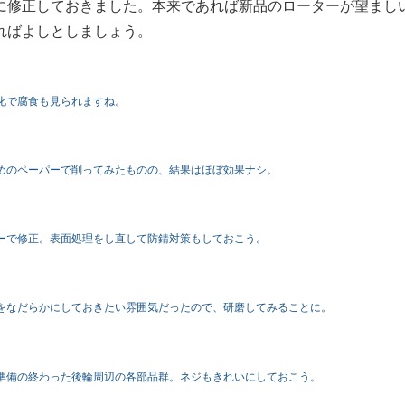
に修正しておきました。本来であれば新品のローターが望まし
ればよしとしましょう。
化で腐食も見られますね。
めのペーパーで削ってみたものの、結果はほぼ効果ナシ。
ーで修正。表面処理をし直して防錆対策もしておこう。
をなだらかにしておきたい雰囲気だったので、研磨してみることに。
準備の終わった後輪周辺の各部品群。ネジもきれいにしておこう。