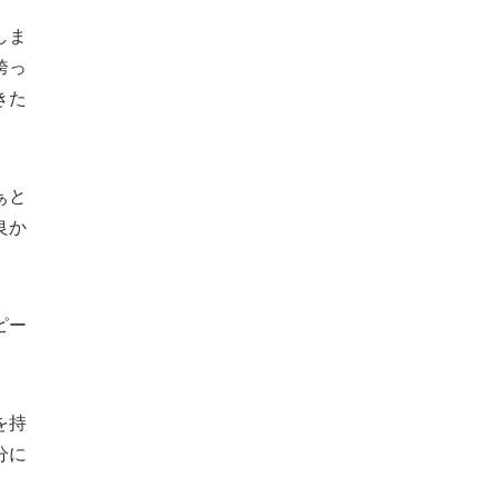
しま
跨っ
きた
ぁと
良か
ピー
を持
分に