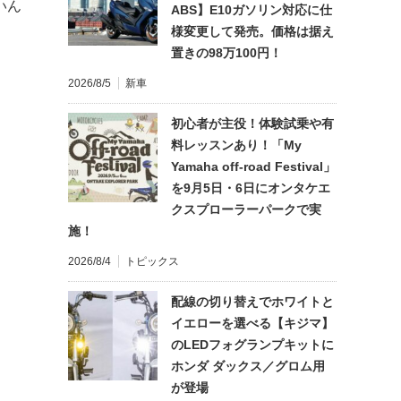
いん
ABS】E10ガソリン対応に仕
様変更して発売。価格は据え
置きの98万100円！
2026/8/5
新車
初心者が主役！体験試乗や有
料レッスンあり！「My
Yamaha off-road Festival」
を9月5日・6日にオンタケエ
クスプローラーパークで実
施！
2026/8/4
トピックス
配線の切り替えでホワイトと
イエローを選べる【キジマ】
のLEDフォグランプキットに
ホンダ ダックス／グロム用
が登場