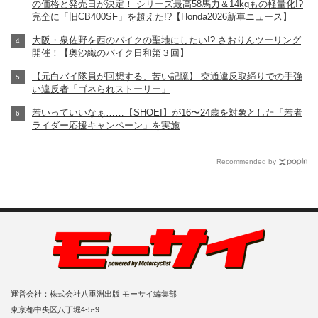
の価格と発売日が決定！ シリーズ最高58馬力＆14kgもの軽量化!?
完全に「旧CB400SF」を超えた!?【Honda2026新車ニュース】
大阪・泉佐野を西のバイクの聖地にしたい!? さおりんツーリング
開催！【奥沙織のバイク日和第３回】
【元白バイ隊員が回想する、苦い記憶】 交通違反取締りでの手強
い違反者「ゴネられストーリー」
若いっていいなぁ……【SHOEI】が16〜24歳を対象とした「若者
ライダー応援キャンペーン」を実施
Recommended by
運営会社：株式会社八重洲出版 モーサイ編集部
東京都中央区八丁堀4-5-9