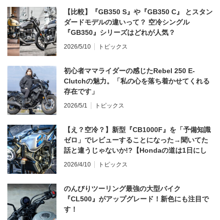
【比較】『GB350 S』や『GB350 C』 とスタン
ダードモデルの違いって？ 空冷シングル
『GB350』シリーズはどれが人気？
2026/5/10
トピックス
初心者ママライダーの感じたRebel 250 E-
Clutchの魅力。「私の心を落ち着かせてくれる
存在です」
2026/5/1
トピックス
【え？空冷？】新型『CB1000F』を「予備知識
ゼロ」でレビューすることになった→聞いてた
話と違うじゃないか!?【Hondaの道は1日にし
てならず／CB1000F ①第一印象 編】
2026/4/10
トピックス
のんびりツーリング最強の大型バイク
『CL500』がアップグレード！新色にも注目で
す！