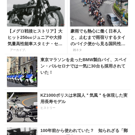
【メグロ戦後ヒストリア】大
豪雨でも熱心に働く日本人
ヒット250ccジュニアや大排
と、止むまで雨宿りするタイ
気量高性能車スタミナ・セニ
のバイク便から見る国民性の
アを送り出すも、60年代カワ
違い
アーカイブ,
雑ネタ
サキ傘下に
東京マラソンを走ったBMW製白バイ、スペイ
ン・バルセロナでは一気に30台も採用されて
いた！
KZ1000ポリスは米国人＂気風＂を体現した実
用長寿モデル
ヒストリー
100年前から使われていた？ 知られざる「郵