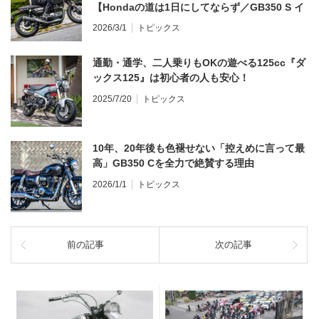
【Hondaの道は1日にしてならず／GB350 S イ
ンプレ・レビュー 前編】
2026/3/1
トピックス
通勤・通学、二人乗りもOKの遊べる125cc『ダ
ックス125』は初心者の人も安心！
2025/7/20
トピックス
10年、20年後も色褪せない「控えめに言って最
高」GB350 Cを全力で絶賛する理由
2026/1/1
トピックス
前の記事
次の記事