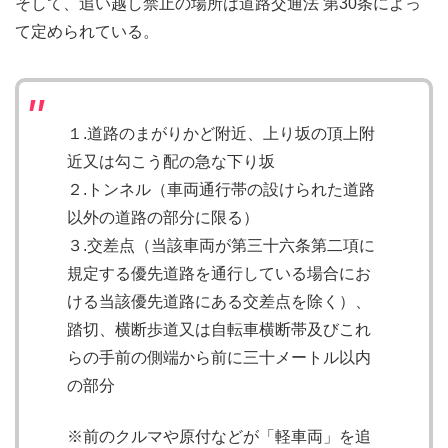
そして、追い越し禁止の場所は道路交通法 第30条によっ
て定められている。
１.道路のまがりかど附近、上り坂の頂上附
近又は勾こう配の急な下り坂
２.トンネル（車両通行帯の設けられた道路
以外の道路の部分に限る）
３.交差点（当該車両が第三十六条第二項に
規定する優先道路を通行している場合にお
ける当該優先道路にある交差点を除く）、
踏切、横断歩道又は自転車横断帯及びこれ
らの手前の側端から前に三十メートル以内
の部分
※前のクルマや原付などが「軽車両」を追