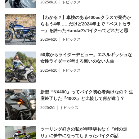
2025/9/10
トピックス
【わかる？】車検のある400ccクラスで発売か
らもう4年……だけど2024年まで『ベストセラ
ー』を誇ったHondaのバイクってどれだと思
う？
2026/4/20
トピックス
50歳からライダーデビュー。エネルギッシュな
女性ライダーが考える悔いのない人生
2025/4/20
トピックス
新型『NX400』ってバイク初心者向けなの？ 生
産終了した『400X』と比較して何が違う？
2025/2/1
トピックス
ツーリング好きの私が年甲斐もなく『峠の走
り』に夢中になってしまったバイクの話