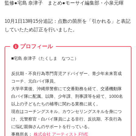
監修●宅島 奈津子 まとめ●モーサイ編集部・小泉元暉
10月1日13時15分追記：点数の箇所を「引かれる」と表記
していたため訂正を行いました。
プロフィール
■宅島 奈津子（たくしま なつこ）
反抗期・不良行為専門育児アドバイザー、青少年未来育成
コーチ、元白バイ隊員。
大学卒業後、沖縄県警察にて交番勤務を経て、交通機動隊
白バイ隊に配属。以降、少年課、刑事課等を経て、1000名
以上の子どもたちの補導に関わる業務に就く。
現在はコーチングスキル、カウンセリングスキルを身につ
け、元警察官・白バイ隊員による非行、反抗期、不良行為
に悩む親御さんのサポートを行っている。
事務所名：
株式会社 アーティスト.FIVE