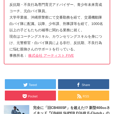
反抗期・不良行為専門育児アドバイザー、青少年未来育成
コーチ、元白バイ隊員。
大学卒業後、沖縄県警察にて交番勤務を経て、交通機動隊
白バイ隊に配属。以降、少年課、刑事課等を経て、1000名
以上の子どもたちの補導に関わる業務に就く。
現在はコーチングスキル、カウンセリングスキルを身につ
け、元警察官・白バイ隊員による非行、反抗期、不良行為
に悩む親御さんのサポートを行っている。
事務所名：
株式会社 アーティスト.FIVE
Tweet
Share
Pocket
RSS
完全に「旧CB400SF」を超えた!? 新型400ccネ
イキッド『CB400 SUPER FOUR E-Clutch』の