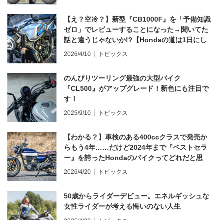
【え？空冷？】新型『CB1000F』を「予備知識
ゼロ」でレビューすることになった→聞いてた
話と違うじゃないか!?【Hondaの道は1日にし
てならず／CB1000F ①第一印象 編】
2026/4/10
トピックス
のんびりツーリング最強の大型バイク
『CL500』がアップグレード！新色にも注目で
す！
2025/9/10
トピックス
【わかる？】車検のある400ccクラスで発売か
らもう4年……だけど2024年まで『ベストセラ
ー』を誇ったHondaのバイクってどれだと思
う？
2026/4/20
トピックス
50歳からライダーデビュー。エネルギッシュな
女性ライダーが考える悔いのない人生