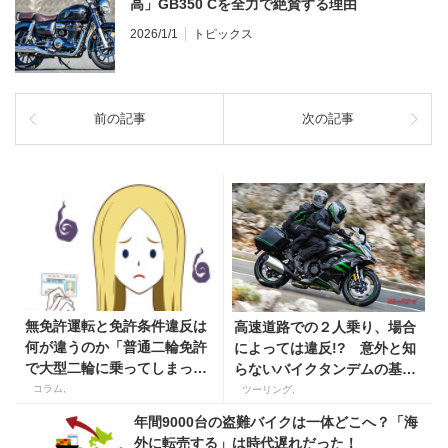
高」GB350 Cを全力で絶賛する理由
2026/1/1
トピックス
前の記事
次の記事
無免許運転と免許条件違反は
高速道路での２人乗り、場合
何が違うのか「普通二輪免許
によっては違反!? 意外と知
で大型二輪に乗ってしまった
らないバイクタンデムの基礎
場合は？」
知識
コラム,
ツーリング,
年間9000台の盗難バイクは一体どこへ？「海
外に転売する」は時代遅れだった！