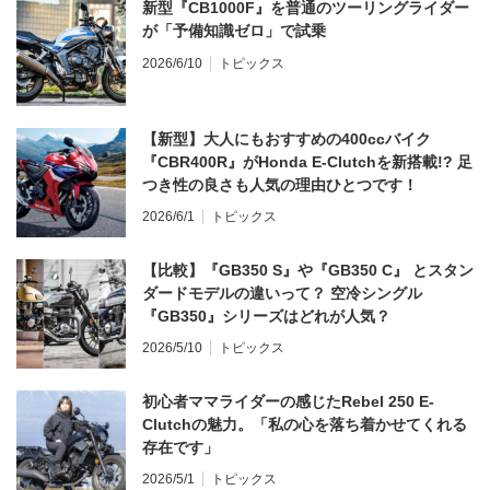
新型『CB1000F』を普通のツーリングライダー
が「予備知識ゼロ」で試乗
2026/6/10
トピックス
【新型】大人にもおすすめの400ccバイク
『CBR400R』がHonda E-Clutchを新搭載!? 足
つき性の良さも人気の理由ひとつです！
2026/6/1
トピックス
【比較】『GB350 S』や『GB350 C』 とスタン
ダードモデルの違いって？ 空冷シングル
『GB350』シリーズはどれが人気？
2026/5/10
トピックス
初心者ママライダーの感じたRebel 250 E-
Clutchの魅力。「私の心を落ち着かせてくれる
存在です」
2026/5/1
トピックス