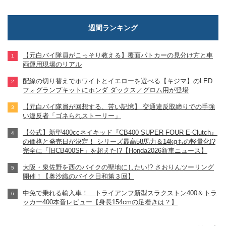
週間ランキング
【元白バイ隊員がこっそり教える】覆面パトカーの見分け方と車
両運用現場のリアル
配線の切り替えでホワイトとイエローを選べる【キジマ】のLED
フォグランプキットにホンダ ダックス／グロム用が登場
【元白バイ隊員が回想する、苦い記憶】 交通違反取締りでの手強
い違反者「ゴネられストーリー」
【公式】新型400ccネイキッド『CB400 SUPER FOUR E-Clutch』
の価格と発売日が決定！ シリーズ最高58馬力＆14kgもの軽量化!?
完全に「旧CB400SF」を超えた!?【Honda2026新車ニュース】
大阪・泉佐野を西のバイクの聖地にしたい!? さおりんツーリング
開催！【奥沙織のバイク日和第３回】
中免で乗れる輸入車！ トライアンフ新型スラクストン400＆トラ
ッカー400本音レビュー【身長154cmの足着きは？】