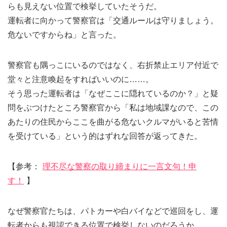
らも見えない位置で検挙していたそうだ。
運転者に向かって警察官は「交通ルールは守りましょう。
危ないですからね」と言った。
警察官も隅っこにいるのではなく、右折禁止エリア付近で
堂々と注意喚起をすればいいのに……。
そう思った運転者は「なぜここに隠れているのか？」と疑
問をぶつけたところ警察官から「私は地域課なので、この
あたりの住民からここを曲がる危ないクルマがいると苦情
を受けている」という的はずれな回答が返ってきた。
【参考：
理不尽な警察の取り締まりに一言文句！申
す！
】
なぜ警察官たちは、パトカーや白バイなどで巡回をし、運
転者からも視認できる位置で検挙しないのだろうか。