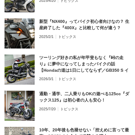
2025/4/20
トピックス
新型『NX400』ってバイク初心者向けなの？ 生
産終了した『400X』と比較して何が違う？
2025/2/1
トピックス
ツーリング好きの私が年甲斐もなく『峠の走
り』に夢中になってしまったバイクの話
【Hondaの道は1日にしてならず／GB350 S イ
ンプレ・レビュー 前編】
2026/3/1
トピックス
通勤・通学、二人乗りもOKの遊べる125cc『ダ
ックス125』は初心者の人も安心！
2025/7/20
トピックス
10年、20年後も色褪せない「控えめに言って最