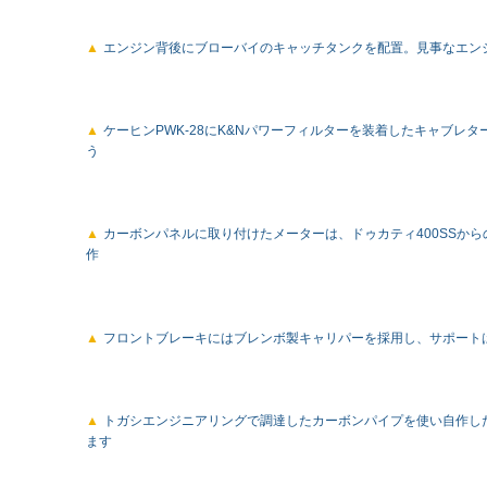
エンジン背後にブローバイのキャッチタンクを配置。見事なエンジ
ケーヒンPWK-28にK&Nパワーフィルターを装着したキャブ
う
カーボンパネルに取り付けたメーターは、ドゥカティ400SSから
作
フロントブレーキにはブレンボ製キャリパーを採用し、サポートは7
トガシエンジニアリングで調達したカーボンパイプを使い自作し
ます