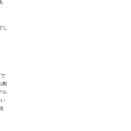
あ
でし
プで
れ剛
デル
狭い
相