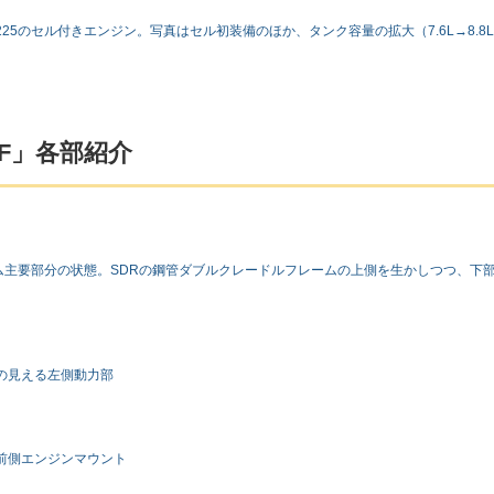
5のセル付きエンジン。写真はセル初装備のほか、タンク容量の拡大（7.6L→8.8
F」各部紹介
ーム主要部分の状態。SDRの鋼管ダブルクレードルフレームの上側を生かしつつ、下
の見える左側動力部
前側エンジンマウント