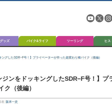
グッズ
バイク&ライフ
ツーリング
ヒス
ッキングしたSDR−F号！】プライベーターが作った超変わり種バイク（後編）
ンジンをドッキングしたSDR−F号！】プ
バイク（後編）
稿者:
阪本一史