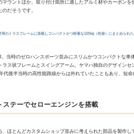
のマウントほか、取り付け箇所に適したアルミ材やカーボンを
たのだそうです。
専用のトラスフレームに搭載しコンパクトかつ軽量な105kg（乾燥）にまとめられた
R。当時のゼロハンスポーツ並みにスリムかつコンパクトな車
トラス状フレームとスイングアーム。ヤマハ独自のデザインセ
0年代後半当時の高性能路線からは外れていたこともあり、短命
トステーでセローエンジンを搭載
ろ、ほとんどカスタムショップ並みに考えられた部品を製作し