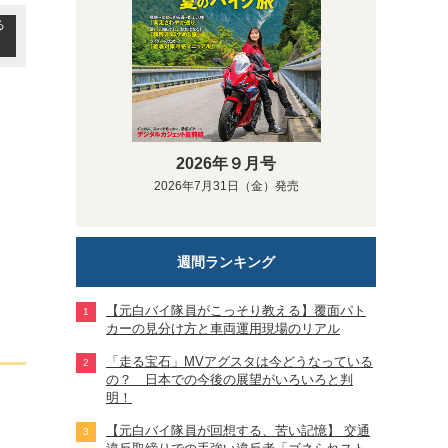
る
2026年９月号
2026年7月31日（金）発売
週間ランキング
【元白バイ隊員がこっそり教える】覆面パト
カーの見分け方と車両運用現場のリアル
「走る宝石」MVアグスタは今どうなっている
の？ 日本での今後の展望がいろいろと判
明！
【元白バイ隊員が回想する、苦い記憶】 交通