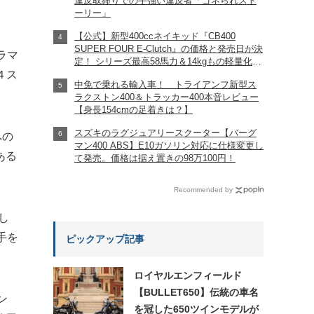
違反取締りでの手強い違反者「ゴネられスト
ーリー」
【公式】新型400ccネイキッド『CB400
SUPER FOUR E-Clutch』の価格と発売日が決
ラマ
定！ シリーズ最高58馬力＆14kgもの軽量化!?
完全に「旧CB400SF」を超えた!?
４ス
中免で乗れる輸入車！ トライアンフ新型ス
【Honda2026新車ニュース】
ラクストン400＆トラッカー400本音レビュー
【身長154cmの足着きは？】
スズキのラグジュアリースクーター【バーグ
への
マン400 ABS】E10ガソリン対応に仕様変更し
ある
て発売。価格は据え置きの98万100円！
Recommended by
し
手を
ピックアップ記事
ロイヤルエンフィールド
【BULLET650】伝統の車名
ン
を冠した650ツインモデルが