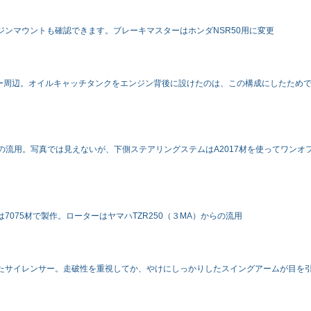
ンマウントも確認できます。ブレーキマスターはホンダNSR50用に変更
レター周辺。オイルキャッチタンクをエンジン背後に設けたのは、この構成にしたため
の流用。写真では見えないが、下側ステアリングステムはA2017材を使ってワンオ
075材で製作。ローターはヤマハTZR250（３MA）からの流用
たサイレンサー。走破性を重視してか、やけにしっかりしたスイングアームが目を