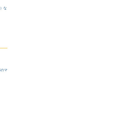
L）な
部のマ