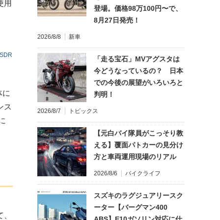
使用
登場。価格98万100円〜で、
8月27日発売！
2026/8/8
新車
SDR
「走る宝石」MVアグスタは
今どうなっているの？ 日本
での今後の展望がいろいろと
体に
判明！
ンス
2026/8/7
トピックス
に
【元白バイ隊員がこっそり教
える】覆面パトカーの見分け
方と車両運用現場のリアル
2026/8/6
バイクライフ
スズキのラグジュアリースク
ーター【バーグマン400
て、
ABS】E10ガソリン対応に仕