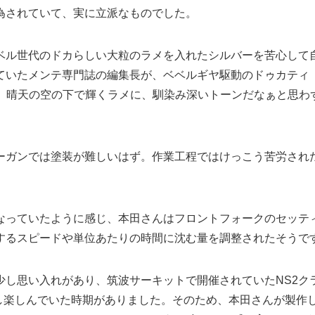
為されていて、実に立派なものでした。
ベル世代のドカらしい大粒のラメを入れたシルバーを苦心して
ていたメンテ専門誌の編集長が、ベベルギヤ駆動のドゥカティ
り、晴天の空の下で輝くラメに、馴染み深いトーンだなぁと思わ
ーガンでは塗装が難しいはず。作業工程ではけっこう苦労され
なっていたように感じ、本田さんはフロントフォークのセッテ
するスピードや単位あたりの時間に沈む量を調整されたそうで
少し思い入れがあり、筑波サーキットで開催されていたNS2ク
走し楽しんでいた時期がありました。そのため、本田さんが製作