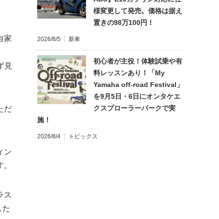
様変更して発売。価格は据え
置きの98万100円！
自家
2026/8/5
新車
初心者が主役！体験試乗や有
ず見
料レッスンあり！「My
Yamaha off-road Festival」
を9月5日・6日にオンタケエ
クスプローラーパークで実
ただ
施！
2026/8/4
トピックス
ィン
す。
ラス
した