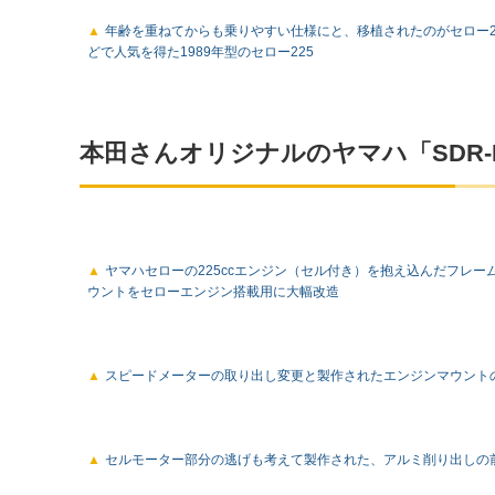
年齢を重ねてからも乗りやすい仕様にと、移植されたのがセロー22
どで人気を得た1989年型のセロー225
本田さんオリジナルのヤマハ「SDR-
ヤマハセローの225ccエンジン（セル付き）を抱え込んだフレ
ウントをセローエンジン搭載用に大幅改造
スピードメーターの取り出し変更と製作されたエンジンマウント
セルモーター部分の逃げも考えて製作された、アルミ削り出しの