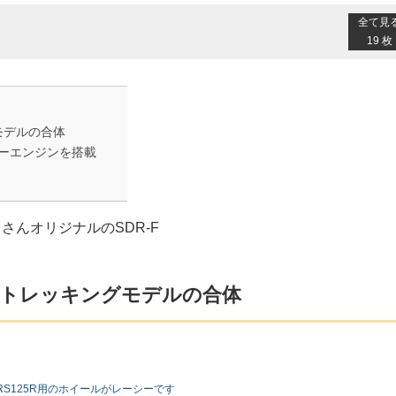
全て見
19 枚
モデルの合体
ローエンジンを搭載
んオリジナルのSDR-F
気トレッキングモデルの合体
S125R用のホイールがレーシーです