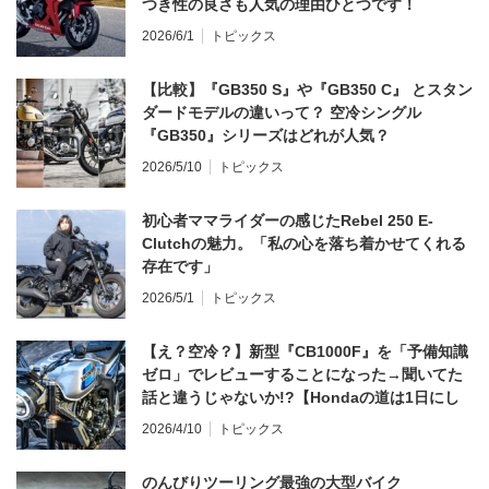
つき性の良さも人気の理由ひとつです！
2026/6/1
トピックス
【比較】『GB350 S』や『GB350 C』 とスタン
ダードモデルの違いって？ 空冷シングル
『GB350』シリーズはどれが人気？
2026/5/10
トピックス
初心者ママライダーの感じたRebel 250 E-
Clutchの魅力。「私の心を落ち着かせてくれる
存在です」
2026/5/1
トピックス
【え？空冷？】新型『CB1000F』を「予備知識
ゼロ」でレビューすることになった→聞いてた
話と違うじゃないか!?【Hondaの道は1日にし
てならず／CB1000F ①第一印象 編】
2026/4/10
トピックス
のんびりツーリング最強の大型バイク