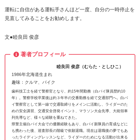
運転に自信がある運転手さんほど一度、自分の一時停止を
見直してみることをお勧めします。
文●睦良田 俊彦
著者プロフィール
睦良田 俊彦（むらた・としひこ）
1986年北海道生まれ
趣味：クルマ、バイク
歯科技工士を経て警察官となり、約15年間勤務（白バイ隊員歴約10
年）。警察学校卒業後は約３年半の交番勤務を経て交通部門へ。白バ
イ警察官として第一線で交通取締りをメインに活動し、ライダーのた
めの安全講習、交通安全啓発イベント、マラソン大会先導、大統領車
列先導など、様々な経験を重ねてきた。
県警主催白バイ大会での優勝経験もあり、白バイ新隊員の育成などに
も携わった後、巡査部長の階級で依願退職。現在は退職後の夢でもあ
ったライディングレッスンなど、ライダーのためになる活動が出来る