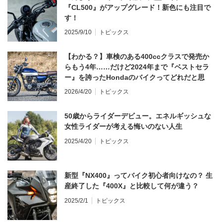
『CL500』がアップグレード！新色にも注目で
す！
2025/9/10
トピックス
【わかる？】車検のある400ccクラスで発売か
らもう4年……だけど2024年まで『ベストセラ
ー』を誇ったHondaのバイクってどれだと思
う？
2026/4/20
トピックス
50歳からライダーデビュー。エネルギッシュな
女性ライダーが考える悔いのない人生
2025/4/20
トピックス
新型『NX400』ってバイク初心者向けなの？ 生
産終了した『400X』と比較して何が違う？
2025/2/1
トピックス