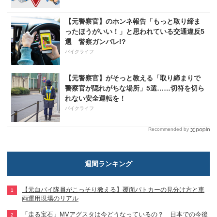
【元警察官】のホンネ報告「もっと取り締ま
ったほうがいい！」と思われている交通違反5
選 警察ガンバレ!?
バイクライフ
【元警察官】がそっと教える「取り締まりで
警察官が隠れがちな場所」5選……切符を切ら
れない安全運転を！
バイクライフ
Recommended by
週間ランキング
【元白バイ隊員がこっそり教える】覆面パトカーの見分け方と車
両運用現場のリアル
「走る宝石」MVアグスタは今どうなっているの？ 日本での今後