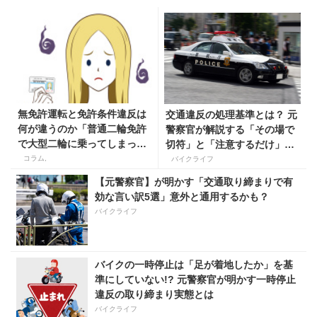
無免許運転と免許条件違反は
交通違反の処理基準とは？ 元
何が違うのか「普通二輪免許
警察官が解説する「その場で
で大型二輪に乗ってしまった
切符」と「注意するだけ」の
場合は？」
違い
コラム,
バイクライフ
【元警察官】が明かす「交通取り締まりで有
効な言い訳5選」意外と通用するかも？
バイクライフ
バイクの一時停止は「足が着地したか」を基
準にしていない!? 元警察官が明かす一時停止
違反の取り締まり実態とは
バイクライフ