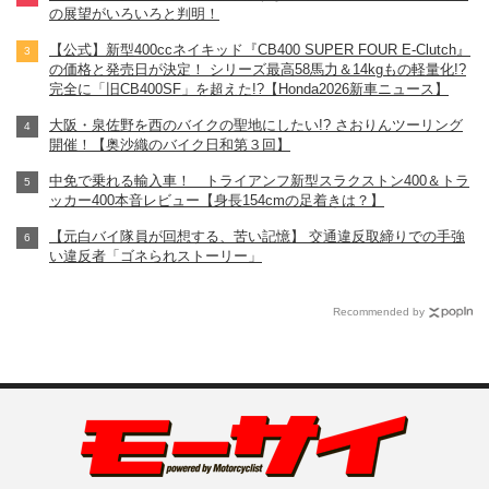
の展望がいろいろと判明！
【公式】新型400ccネイキッド『CB400 SUPER FOUR E-Clutch』
の価格と発売日が決定！ シリーズ最高58馬力＆14kgもの軽量化!?
完全に「旧CB400SF」を超えた!?【Honda2026新車ニュース】
大阪・泉佐野を西のバイクの聖地にしたい!? さおりんツーリング
開催！【奥沙織のバイク日和第３回】
中免で乗れる輸入車！ トライアンフ新型スラクストン400＆トラ
ッカー400本音レビュー【身長154cmの足着きは？】
【元白バイ隊員が回想する、苦い記憶】 交通違反取締りでの手強
い違反者「ゴネられストーリー」
Recommended by