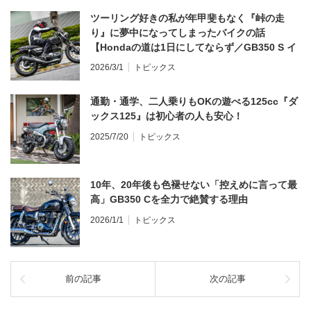
ツーリング好きの私が年甲斐もなく『峠の走
り』に夢中になってしまったバイクの話
【Hondaの道は1日にしてならず／GB350 S イ
ンプレ・レビュー 前編】
2026/3/1
トピックス
通勤・通学、二人乗りもOKの遊べる125cc『ダ
ックス125』は初心者の人も安心！
2025/7/20
トピックス
10年、20年後も色褪せない「控えめに言って最
高」GB350 Cを全力で絶賛する理由
2026/1/1
トピックス
前の記事
次の記事