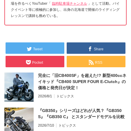
場を作るべくYouTuber「
臨時駐車場チャンネル
」として活動。バイ
クイベント等に積極的に参加し、出身の北海道で開催のライディング
レッスンで講師も務めている。
Tweet
Share
Pocket
RSS
完全に「旧CB400SF」を超えた!? 新型400ccネ
イキッド『CB400 SUPER FOUR E-Clutch』の
価格と発売日が決定！
2026/8/1
トピックス
『GB350』シリーズはどれが人気？『GB350
S』『GB350 C』 とスタンダードモデルを比較
2026/7/10
トピックス