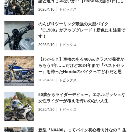
話と違うじゃないか!?【Hondaの道は1日にし
てならず／CB1000F ①第一印象 編】
2026/4/10
トピックス
のんびりツーリング最強の大型バイク
『CL500』がアップグレード！新色にも注目で
す！
2025/9/10
トピックス
【わかる？】車検のある400ccクラスで発売か
らもう4年……だけど2024年まで『ベストセラ
ー』を誇ったHondaのバイクってどれだと思
う？
2026/4/20
トピックス
50歳からライダーデビュー。エネルギッシュな
女性ライダーが考える悔いのない人生
2025/4/20
トピックス
新型『NX400』ってバイク初心者向けなの？ 生