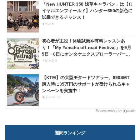
「New HUNTER 350 浅草キャラバン」は【ロ
イヤルエンフィールド】ハンター350の新色に
試乗できるチャンス！
イベント
初心者が主役！体験試乗や有料レッスンあ
り！「My Yamaha off-road Festival」を9月
5日・6日にオンタケエクスプローラーパーク
で実施！
トピックス
【KTM】の大型モタードツアラー、890SMT
購入時に35万円のサポートが受けられるキャ
ンペーンを実施中！
キャンペーン
Recommended by
週間ランキング