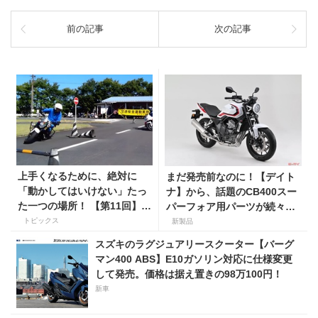
前の記事
次の記事
上手くなるために、絶対に
まだ発売前なのに！【デイト
「動かしてはいけない」たっ
ナ】から、話題のCB400スー
た一つの場所！ 【第11回】現
パーフォア用パーツが続々登
役二輪教習指導員YouTuber
場！
トピックス
新製品
ばくのライテク講座
スズキのラグジュアリースクーター【バーグ
マン400 ABS】E10ガソリン対応に仕様変更
して発売。価格は据え置きの98万100円！
新車