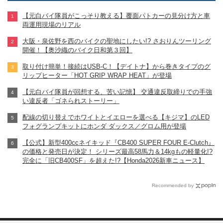
【元白バイ隊員がこっそり教える】覆面パトカーの見分け方と車
両運用現場のリアル
大阪・泉佐野を西のバイクの聖地にしたい!? さおりんツーリング
開催！【奥沙織のバイク日和第３回】
取り付け簡単！接続はUSB-C！【デイトナ】から巻きタイプのグ
リップヒーター「HOT GRIP WRAP HEAT」が登場
【元白バイ隊員が回想する、苦い記憶】 交通違反取締りでの手強
い違反者「ゴネられストーリー」
配線の切り替えでホワイトとイエローを選べる【キジマ】のLED
フォグランプキットにホンダ ダックス／グロム用が登場
【公式】新型400ccネイキッド『CB400 SUPER FOUR E-Clutch』
の価格と発売日が決定！ シリーズ最高58馬力＆14kgもの軽量化!?
完全に「旧CB400SF」を超えた!?【Honda2026新車ニュース】
Recommended by