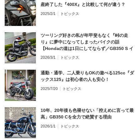
産終了した『400X』と比較して何が違う？
2025/2/1
トピックス
ツーリング好きの私が年甲斐もなく『峠の走
り』に夢中になってしまったバイクの話
【Hondaの道は1日にしてならず／GB350 S イ
ンプレ・レビュー 前編】
2026/3/1
トピックス
通勤・通学、二人乗りもOKの遊べる125cc『ダ
ックス125』は初心者の人も安心！
2025/7/20
トピックス
10年、20年後も色褪せない「控えめに言って最
高」GB350 Cを全力で絶賛する理由
2026/1/1
トピックス