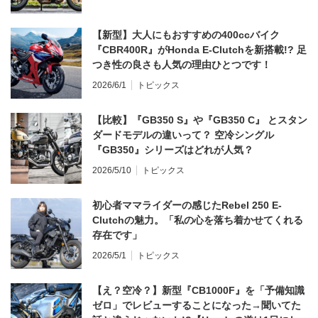
【新型】大人にもおすすめの400ccバイク
『CBR400R』がHonda E-Clutchを新搭載!? 足
つき性の良さも人気の理由ひとつです！
2026/6/1
トピックス
【比較】『GB350 S』や『GB350 C』 とスタン
ダードモデルの違いって？ 空冷シングル
『GB350』シリーズはどれが人気？
2026/5/10
トピックス
初心者ママライダーの感じたRebel 250 E-
Clutchの魅力。「私の心を落ち着かせてくれる
存在です」
2026/5/1
トピックス
【え？空冷？】新型『CB1000F』を「予備知識
ゼロ」でレビューすることになった→聞いてた