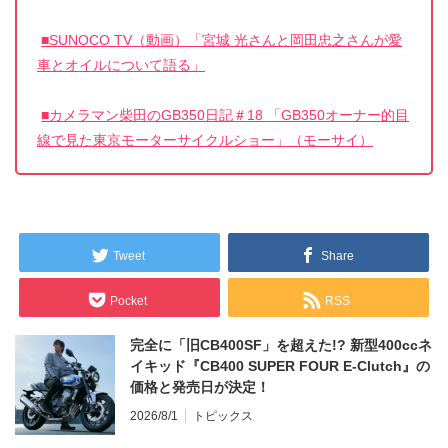
■SUNOCO TV（動画）「宮城 光さんと岡田忠之さんが愛
車とオイルについて語る」
■カメラマン柴田のGB350日記＃18 「GB350オーナー的目
線で見た東京モーターサイクルショー」（モーサイ）
Tweet
Share
Pocket
RSS
完全に「旧CB400SF」を超えた!? 新型400ccネ
イキッド『CB400 SUPER FOUR E-Clutch』の
価格と発売日が決定！
2026/8/1
トピックス