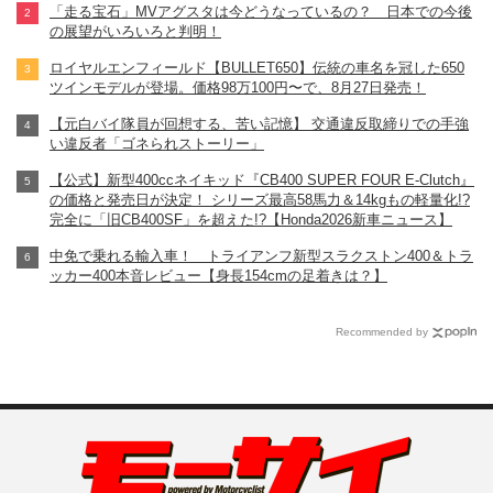
「走る宝石」MVアグスタは今どうなっているの？ 日本での今後
の展望がいろいろと判明！
ロイヤルエンフィールド【BULLET650】伝統の車名を冠した650
ツインモデルが登場。価格98万100円〜で、8月27日発売！
【元白バイ隊員が回想する、苦い記憶】 交通違反取締りでの手強
い違反者「ゴネられストーリー」
【公式】新型400ccネイキッド『CB400 SUPER FOUR E-Clutch』
の価格と発売日が決定！ シリーズ最高58馬力＆14kgもの軽量化!?
完全に「旧CB400SF」を超えた!?【Honda2026新車ニュース】
中免で乗れる輸入車！ トライアンフ新型スラクストン400＆トラ
ッカー400本音レビュー【身長154cmの足着きは？】
Recommended by