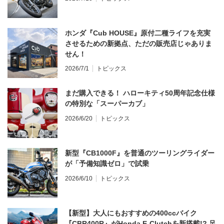
ホンダ『Cub HOUSE』原付二種ライフを充実
させるための新拠点、ただの販売店じゃありま
せん！
2026/7/1
トピックス
まだ購入できる！ ハローキティ50周年記念仕様
の特別な「スーパーカブ」
2026/6/20
トピックス
新型『CB1000F』を普通のツーリングライダー
が「予備知識ゼロ」で試乗
2026/6/10
トピックス
【新型】大人にもおすすめの400ccバイク
『CBR400R』がHonda E-Clutchを新搭載!? 足