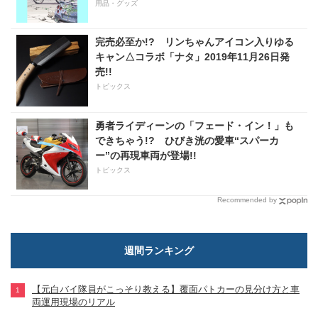
用品・グッズ
完売必至か!? リンちゃんアイコン入りゆる
キャン△コラボ「ナタ」2019年11月26日発
売!!
トピックス
勇者ライディーンの「フェード・イン！」も
できちゃう!? ひびき洸の愛車“スパーカ
ー”の再現車両が登場!!
トピックス
Recommended by
週間ランキング
【元白バイ隊員がこっそり教える】覆面パトカーの見分け方と車
両運用現場のリアル