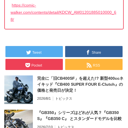
https://comic-
walker.com/contents/detail/KDCW_AM01201885010000_6
8/
Tweet
Share
Pocket
RSS
完全に「旧CB400SF」を超えた!? 新型400ccネ
イキッド『CB400 SUPER FOUR E-Clutch』の
価格と発売日が決定！
2026/8/1
トピックス
『GB350』シリーズはどれが人気？『GB350
S』『GB350 C』 とスタンダードモデルを比較
2026/7/10
トピックス