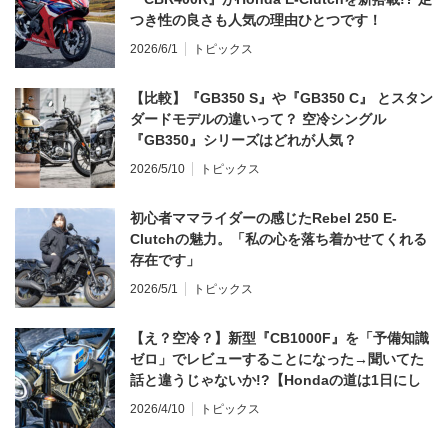
つき性の良さも人気の理由ひとつです！
2026/6/1
トピックス
【比較】『GB350 S』や『GB350 C』 とスタン
ダードモデルの違いって？ 空冷シングル
『GB350』シリーズはどれが人気？
2026/5/10
トピックス
初心者ママライダーの感じたRebel 250 E-
Clutchの魅力。「私の心を落ち着かせてくれる
存在です」
2026/5/1
トピックス
【え？空冷？】新型『CB1000F』を「予備知識
ゼロ」でレビューすることになった→聞いてた
話と違うじゃないか!?【Hondaの道は1日にし
てならず／CB1000F ①第一印象 編】
2026/4/10
トピックス