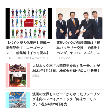
【バイク擬人化漫画】連載一
電動バイクの航続問題は「簡
周年記念！ ニーゴーマ
単バッテリー交換」で解決！
ン！ 総集編【イッキ読み】
ホンダ、ヤマハ、スズキ、カ
ワサキが共通規格を検討開始
【バイク擬人化漫画】ニーゴーマン！
トピックス
大型ムック本『片岡義男を旅する一冊。』が
2021年9月26日、株式会社SHIROより発売！
新製品
漫画の世界もスピードからゆったりツーリン
グ志向へ？バイクコミック『終末ツーリン
グ』1巻が4月26日発売