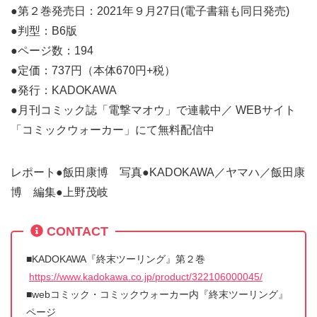
●第２巻発売日：2021年９月27日(電子書籍も同日発売)
●判型：B6版
●ページ数：194
●定価：737円（本体670円+税）
●発行：KADOKAWA
●月刊コミック誌「電撃マオウ」で連載中／ WEBサイト
「コミックウォーカー」にて無料配信中
レポート●飯田康博 写真●KADOKAWA／ヤマハ／飯田康
博 編集●上野茂岐
CONTACT
■KADOKAWA『終末ツーリング』第２巻
https://www.kadokawa.co.jp/product/322106000045/
■webコミック・コミックウォーカー内『終末ツーリング』
ページ