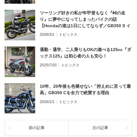
ツーリング好きの私が年甲斐もなく『峠の走
り』に夢中になってしまったバイクの話
【Hondaの道は1日にしてならず／GB350 S イ
ンプレ・レビュー 前編】
2026/3/1
トピックス
通勤・通学、二人乗りもOKの遊べる125cc『ダ
ックス125』は初心者の人も安心！
2025/7/20
トピックス
10年、20年後も色褪せない「控えめに言って最
高」GB350 Cを全力で絶賛する理由
2026/1/1
トピックス
前の記事
次の記事