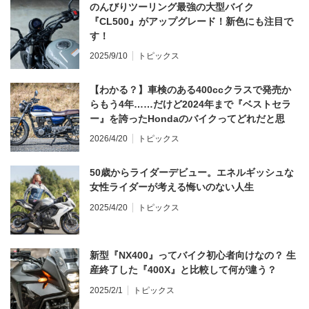
のんびりツーリング最強の大型バイク
『CL500』がアップグレード！新色にも注目で
す！
2025/9/10
トピックス
【わかる？】車検のある400ccクラスで発売か
らもう4年……だけど2024年まで『ベストセラ
ー』を誇ったHondaのバイクってどれだと思
う？
2026/4/20
トピックス
50歳からライダーデビュー。エネルギッシュな
女性ライダーが考える悔いのない人生
2025/4/20
トピックス
新型『NX400』ってバイク初心者向けなの？ 生
産終了した『400X』と比較して何が違う？
2025/2/1
トピックス