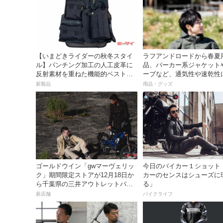
【いまどきライダーの秋冬スタイ
ラフアンドロードから春夏
ル】パンチング加工の人工皮革に
品、パーカー系ジャケット
反射素材を重ねた機能的ベスト
ーブなど、通気性や速乾性
──PAIR SLOPE RVM-07Ref（レ
たアイテムが登場！
新製品
用品・グッズ
フ） ライディングベスト
ゴールドウイン「gwマーヴェリッ
今日のバイカー１ショット
ク」期間限定ストアが12月18日か
カーのセンスはシューズに
ら千葉県の三井アウトレットパー
る」
ク木更津に開店!!
新店舗
バイクライフ