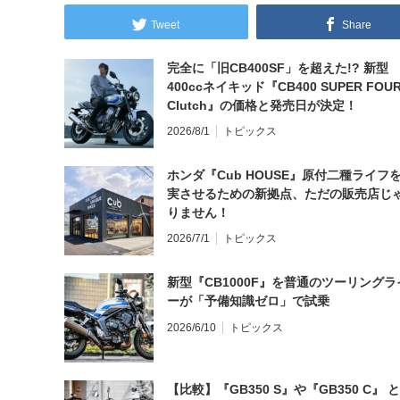
Tweet
Share
完全に「旧CB400SF」を超えた!? 新型
400ccネイキッド『CB400 SUPER FOUR
Clutch』の価格と発売日が決定！
2026/8/1
トピックス
ホンダ『Cub HOUSE』原付二種ライフ
実させるための新拠点、ただの販売店じ
りません！
2026/7/1
トピックス
新型『CB1000F』を普通のツーリングラ
ーが「予備知識ゼロ」で試乗
2026/6/10
トピックス
【比較】『GB350 S』や『GB350 C』 