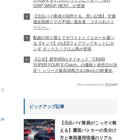
から巻きタイプのグリップヒーター「HOT
GRIP WRAP HEAT」が登場
【元白バイ隊員が回想する、苦い記憶】 交通
違反取締りでの手強い違反者「ゴネられスト
ーリー」
配線の切り替えでホワイトとイエローを選べ
る【キジマ】のLEDフォグランプキットにホ
ンダ ダックス／グロム用が登場
【公式】新型400ccネイキッド『CB400
SUPER FOUR E-Clutch』の価格と発売日が決
定！ シリーズ最高58馬力＆14kgもの軽量化!?
完全に「旧CB400SF」を超えた!?
【Honda2026新車ニュース】
Recommended by
こと
ピックアップ記事
に外
【元白バイ隊員がこっそり教
える】覆面パトカーの見分け
方と車両運用現場のリアル