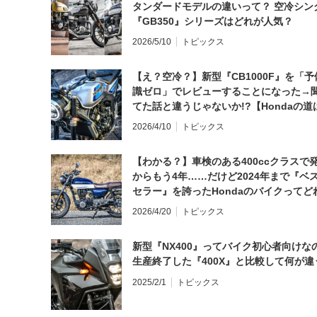
タンダードモデルの違いって？ 空冷シン
『GB350』シリーズはどれが人気？
2026/5/10
トピックス
【え？空冷？】新型『CB1000F』を「予
識ゼロ」でレビューすることになった→
てた話と違うじゃないか!?【Hondaの道
日にしてならず／CB1000F ①第一印象 
2026/4/10
トピックス
【わかる？】車検のある400ccクラスで
からもう4年……だけど2024年まで『ベ
セラー』を誇ったHondaのバイクってど
と思う？
2026/4/20
トピックス
新型『NX400』ってバイク初心者向けな
生産終了した『400X』と比較して何が違
2025/2/1
トピックス