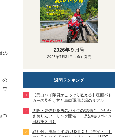
2026年９月号
目の
2026年7月31日（金）発売
たの
週間ランキング
、ウ
【元白バイ隊員がこっそり教える】覆面パト
カーの見分け方と車両運用現場のリアル
大阪・泉佐野を西のバイクの聖地にしたい!?
持つ
さおりんツーリング開催！【奥沙織のバイク
日和第３回】
だ。
取り付け簡単！接続はUSB-C！【デイトナ】