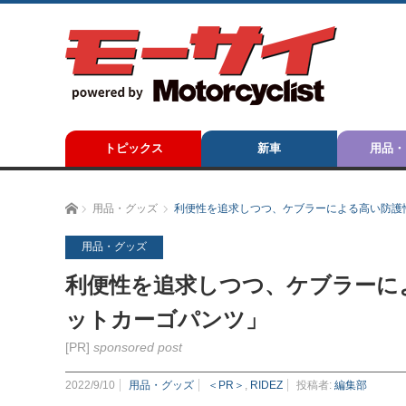
トピックス
新車
用品・
ホーム
用品・グッズ
利便性を追求しつつ、ケブラーによる高い防護性
用品・グッズ
利便性を追求しつつ、ケブラーによ
ットカーゴパンツ」
[PR]
sponsored post
2022/9/10
用品・グッズ
＜PR＞
,
RIDEZ
投稿者:
編集部