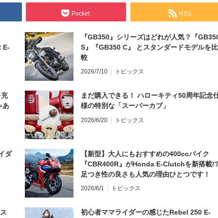
Pocket
RSS
『GB350』シリーズはどれが人気？『GB35
 E-
S』『GB350 C』 とスタンダードモデルを比
較
2026/7/10
トピックス
を充
まだ購入できる！ ハローキティ50周年記念
ゃあ
様の特別な「スーパーカブ」
2026/6/20
トピックス
イダ
【新型】大人にもおすすめの400ccバイク
『CBR400R』がHonda E-Clutchを新搭載!
足つき性の良さも人気の理由ひとつです！
2026/6/1
トピックス
とス
初心者ママライダーの感じたRebel 250 E-