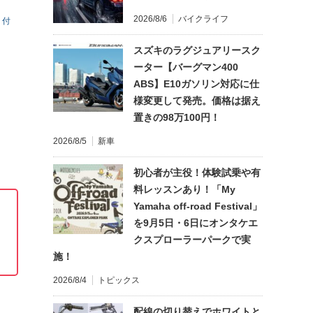
2026/8/6
バイクライフ
り付
スズキのラグジュアリースク
ーター【バーグマン400
ABS】E10ガソリン対応に仕
様変更して発売。価格は据え
置きの98万100円！
2026/8/5
新車
初心者が主役！体験試乗や有
料レッスンあり！「My
Yamaha off-road Festival」
を9月5日・6日にオンタケエ
クスプローラーパークで実
施！
2026/8/4
トピックス
配線の切り替えでホワイトと