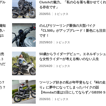
グル
Clutchの魅力。「私の心を落ち着かせてく
る存在です」
2026/5/1
トピックス
備知
のんびりツーリング最強の大型バイク
聞い
『CL500』がアップグレード！新色にも注目
は1
です！
編】
2025/9/10
トピックス
発売
50歳からライダーデビュー。エネルギッシュ
スト
な女性ライダーが考える悔いのない人生
れだ
2025/4/20
トピックス
の？
ツーリング好きの私が年甲斐もなく『峠の走
う？
り』に夢中になってしまったバイクの話
【Hondaの道は1日にしてならず／GB350 S
インプレ・レビュー 前編】
2026/3/1
トピックス