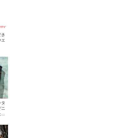
でき
ウエ
シタ
デニ
た逸