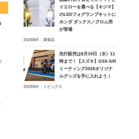
イエローを選べる【キジマ】
のLEDフォグランプキットに
ホンダ ダックス／グロム用
0
が登場
2026/8/4
新製品
先行販売は8月19日（水）11
仕
時まで！【スズキ】GSX-S/R
ミーティング2026オリジナ
ルグッズを手に入れよう！
2026/8/4
トピックス
?