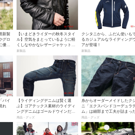
用新製
【いまどきライダーの秋冬スタイ
クシタニから、ふだん使いも
やグロ
ル】空気をまとっているように軽
るカジュアルなライディング
に優れ
くしなやかなレザージャケット
アが登場！
──RIDEZ ボア ライダース ジャケ
新製品
新製品
ット RLWJ008
「バイ
【ライディングデニムは賢く選
糸からオーダーメイドしたク
現れ
ぶ】ゴアテックス素材のライディ
ニ「エクスパンドコーデュラ
ングデニムはゴールドウインだ
ム」は細部まで工夫が詰まっ
け！ GSM23101 GWM ゴアテック
品！
用品・グッズ
用品・グッズ
ス デニムワークパンツ