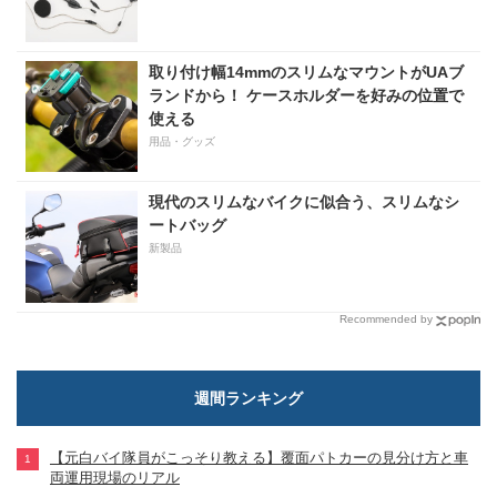
取り付け幅14mmのスリムなマウントがUAブ
ランドから！ ケースホルダーを好みの位置で
使える
用品・グッズ
現代のスリムなバイクに似合う、スリムなシ
ートバッグ
新製品
Recommended by
週間ランキング
【元白バイ隊員がこっそり教える】覆面パトカーの見分け方と車
両運用現場のリアル