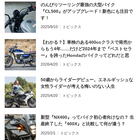
のんびりツーリング最強の大型バイク
『CL500』がアップグレード！新色にも注目で
す！
2025/9/10
トピックス
【わかる？】車検のある400ccクラスで発売か
らもう4年……だけど2024年まで『ベストセラ
ー』を誇ったHondaのバイクってどれだと思
う？
2026/4/20
トピックス
50歳からライダーデビュー。エネルギッシュな
女性ライダーが考える悔いのない人生
2025/4/20
トピックス
新型『NX400』ってバイク初心者向けなの？ 生
産終了した『400X』と比較して何が違う？
2025/2/1
トピックス