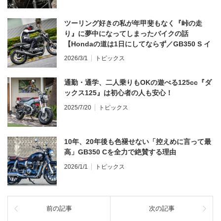
ツーリング好きの私が年甲斐もなく『峠の走
り』に夢中になってしまったバイクの話
【Hondaの道は1日にしてならず／GB350 S イ
ンプレ・レビュー 前編】
2026/3/1
トピックス
通勤・通学、二人乗りもOKの遊べる125cc『ダ
ックス125』は初心者の人も安心！
2025/7/20
トピックス
10年、20年後も色褪せない「控えめに言って最
高」GB350 Cを全力で絶賛する理由
2026/1/1
トピックス
前の記事
次の記事