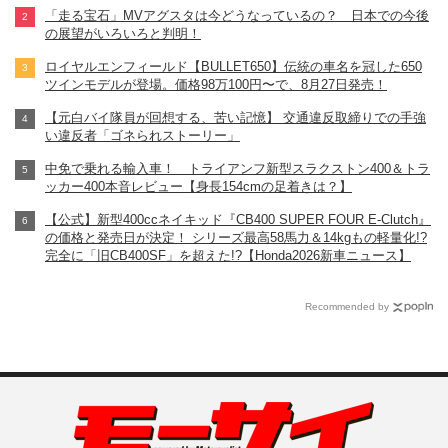
「走る宝石」MVアグスタは今どうなっているの？ 日本での今後
の展望がいろいろと判明！
ロイヤルエンフィールド【BULLET650】伝統の車名を冠した650
ツインモデルが登場。価格98万100円〜で、8月27日発売！
【元白バイ隊員が回想する、苦い記憶】 交通違反取締りでの手強
い違反者「ゴネられストーリー」
中免で乗れる輸入車！ トライアンフ新型スラクストン400＆トラ
ッカー400本音レビュー【身長154cmの足着きは？】
【公式】新型400ccネイキッド『CB400 SUPER FOUR E-Clutch』
の価格と発売日が決定！ シリーズ最高58馬力＆14kgもの軽量化!?
完全に「旧CB400SF」を超えた!?【Honda2026新車ニュース】
Recommended by