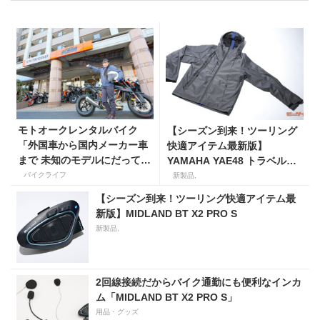
モトオークレンタルバイク
【シーズン到来！ツーリング
「外国車から国内メーカー車
快適アイテム最新版】
まで 未知のモデルにだって乗
YAMAHA YAE48 トラベルマ
れるかも!?」
ウンテンパーカー
バイクライフ
新製品,
【シーズン到来！ツーリング快適アイテム最
新版】MIDLAND BT X2 PRO S
新製品,
2回線接続だからバイク通勤にも便利なインカ
ム「MIDLAND BT X2 PRO S」
用品・グッズ