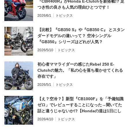
『CBR400R』がHonda E-Clutchを新搭載!? 足
つき性の良さも人気の理由ひとつです！
2026/6/1
トピックス
【比較】『GB350 S』や『GB350 C』 とスタン
ダードモデルの違いって？ 空冷シングル
『GB350』シリーズはどれが人気？
2026/5/10
トピックス
初心者ママライダーの感じたRebel 250 E-
Clutchの魅力。「私の心を落ち着かせてくれる
存在です」
2026/5/1
トピックス
【え？空冷？】新型『CB1000F』を「予備知識
ゼロ」でレビューすることになった→聞いてた
話と違うじゃないか!?【Hondaの道は1日にし
てならず／CB1000F ①第一印象 編】
2026/4/10
トピックス