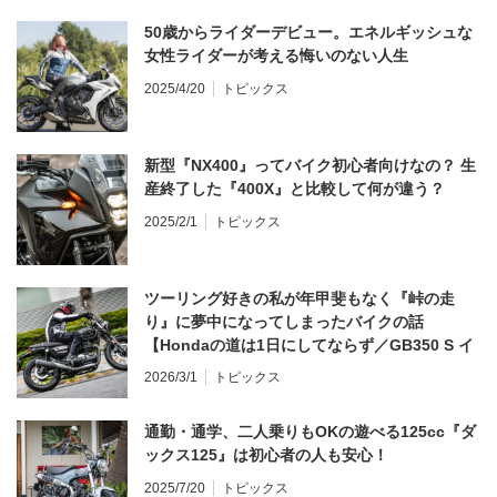
50歳からライダーデビュー。エネルギッシュな
女性ライダーが考える悔いのない人生
2025/4/20
トピックス
新型『NX400』ってバイク初心者向けなの？ 生
産終了した『400X』と比較して何が違う？
2025/2/1
トピックス
ツーリング好きの私が年甲斐もなく『峠の走
り』に夢中になってしまったバイクの話
【Hondaの道は1日にしてならず／GB350 S イ
ンプレ・レビュー 前編】
2026/3/1
トピックス
通勤・通学、二人乗りもOKの遊べる125cc『ダ
ックス125』は初心者の人も安心！
2025/7/20
トピックス