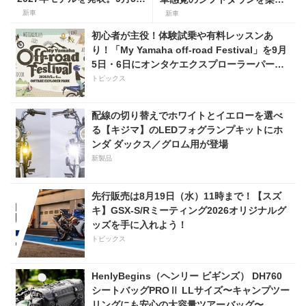
より販売開始！
める新型155ccスポーツスク
新車
新車
ーター8月31日発売。価格48
初心者が主役！体験試乗や有料レッスンあ
万1800円
り！「My Yamaha off-road Festival」を9月
5日・6日にオンタケエクスプローラーパーク
で実施！
トピックス
配線の切り替えでホワイトとイエローを選べ
る【キジマ】のLEDフォグランプキットにホ
ンダ ダックス／グロム用が登場
新製品
先行販売は8月19日（水）11時まで！【スズ
キ】GSX-S/Rミーティング2026オリジナルグ
ッズを手に入れよう！
トピックス
HenlyBegins（ヘンリー ビギンズ） DH760
シートバッグPROⅡ LLサイズ〜キャンプツー
リングにも安心の大容量ツアーバッグ〜