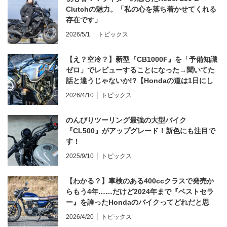
Clutchの魅力。「私の心を落ち着かせてくれる
存在です」
2026/5/1
トピックス
【え？空冷？】新型『CB1000F』を「予備知識
ゼロ」でレビューすることになった→聞いてた
話と違うじゃないか!?【Hondaの道は1日にし
てならず／CB1000F ①第一印象 編】
2026/4/10
トピックス
のんびりツーリング最強の大型バイク
『CL500』がアップグレード！新色にも注目で
す！
2025/9/10
トピックス
【わかる？】車検のある400ccクラスで発売か
らもう4年……だけど2024年まで『ベストセラ
ー』を誇ったHondaのバイクってどれだと思
う？
2026/4/20
トピックス