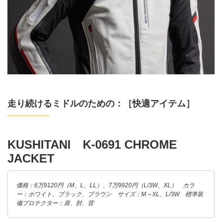
走り続けるミドルのための：［快適アイテム］
KUSHITANI K-0691 CHROME
JACKET
価格：6万9120円（M、L、LL）、7万9920円（L/3W、XL） カラ
ー：ホワイト、ブラック、ブラウン サイズ：M～XL、L/3W 標準装
備プロテクター：肩、肘、背