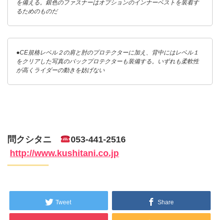
を備える。銀色のファスナーはオプションのインナーベストを装着す
るためのものだ
●CE規格レベル２の肩と肘のプロテクターに加え、背中にはレベル１
をクリアした写真のバックプロテクターも装備する。いずれも柔軟性
が高くライダーの動きを妨げない
問クシタニ
053-441-2516
http://www.kushitani.co.jp
Tweet
Share