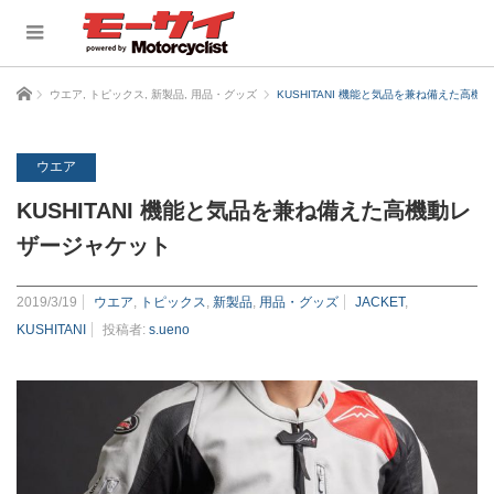
ホーム
ウエア
,
トピックス
,
新製品
,
用品・グッズ
KUSHITANI 機能と気品を兼ね備えた高
ウエア
KUSHITANI 機能と気品を兼ね備えた高機動レ
ザージャケット
2019/3/19
ウエア
,
トピックス
,
新製品
,
用品・グッズ
JACKET
,
KUSHITANI
投稿者:
s.ueno