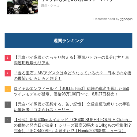
用品・グッズ
Recommended by
週間ランキング
【元白バイ隊員がこっそり教える】覆面パトカーの見分け方と車
両運用現場のリアル
「走る宝石」MVアグスタは今どうなっているの？ 日本での今後
の展望がいろいろと判明！
ロイヤルエンフィールド【BULLET650】伝統の車名を冠した650
ツインモデルが登場。価格98万100円〜で、8月27日発売！
【元白バイ隊員が回想する、苦い記憶】 交通違反取締りでの手強
い違反者「ゴネられストーリー」
【公式】新型400ccネイキッド『CB400 SUPER FOUR E-Clutch』
の価格と発売日が決定！ シリーズ最高58馬力＆14kgもの軽量化!?
完全に「旧CB400SF」を超えた!?【Honda2026新車ニュース】