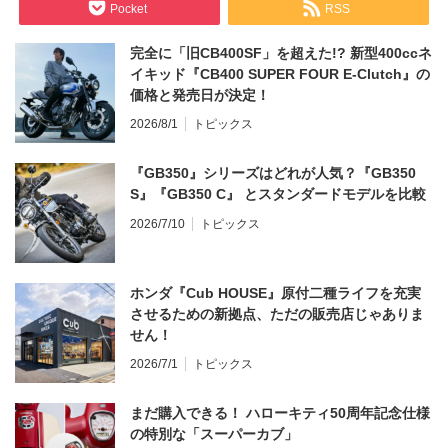
Pocket
RSS
完全に「旧CB400SF」を超えた!? 新型400ccネ
イキッド『CB400 SUPER FOUR E-Clutch』の
価格と発売日が決定！
2026/8/1
トピックス
『GB350』シリーズはどれが人気？『GB350
S』『GB350 C』 とスタンダードモデルを比較
2026/7/10
トピックス
ホンダ『Cub HOUSE』原付二種ライフを充実
させるための新拠点、ただの販売店じゃありま
せん！
2026/7/1
トピックス
まだ購入できる！ ハローキティ50周年記念仕様
の特別な「スーパーカブ」