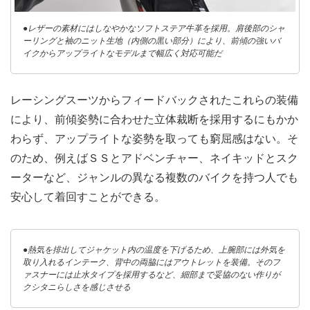
●レザーの素材にはしなやかなソフトステア牛革を採用。肩後部のシャ
ーリングと袖のニット生地（内側の黒い部分）により、前傾の強いバ
イクからアップライトなモデルまで幅広く対応可能だ
レーシングスーツからフィードバックされたこれらの装備
により、前傾姿勢に合わせた立体裁断を採用するにもかか
わらず、アップライトな姿勢を取っても窮屈感はない。そ
のため、例えばＳＳとアドベンチャー、ネイキッドとスク
ーターなど、ジャンルの異なる複数のバイクを持つ人でも
安心して着回すことができる。
●熱気を排出してジャケット内の温度を下げるため、上腕部には外気を
取り入れるインテーク、背中の両脇にはアウトレットを装備。そのフ
ァスナーには止水タイプを採用するなど、細部まで妥協のない作りが
クシタニらしさを感じさせる