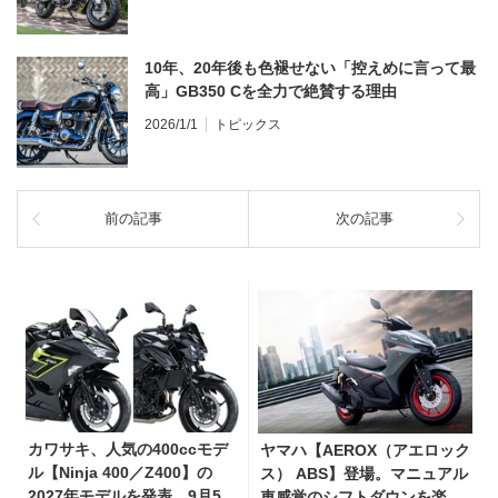
10年、20年後も色褪せない「控えめに言って最
高」GB350 Cを全力で絶賛する理由
2026/1/1
トピックス
前の記事
次の記事
カワサキ、人気の400ccモデ
ヤマハ【AEROX（アエロック
ル【Ninja 400／Z400】の
ス） ABS】登場。マニュアル
2027年モデルを発表。9月5日
車感覚のシフトダウンを楽し