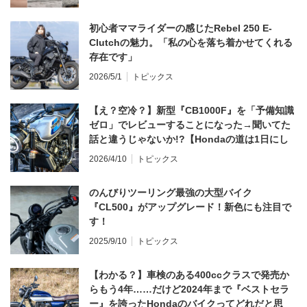
初心者ママライダーの感じたRebel 250 E-
Clutchの魅力。「私の心を落ち着かせてくれる
存在です」
2026/5/1
トピックス
【え？空冷？】新型『CB1000F』を「予備知識
ゼロ」でレビューすることになった→聞いてた
話と違うじゃないか!?【Hondaの道は1日にし
てならず／CB1000F ①第一印象 編】
2026/4/10
トピックス
のんびりツーリング最強の大型バイク
『CL500』がアップグレード！新色にも注目で
す！
2025/9/10
トピックス
【わかる？】車検のある400ccクラスで発売か
らもう4年……だけど2024年まで『ベストセラ
ー』を誇ったHondaのバイクってどれだと思