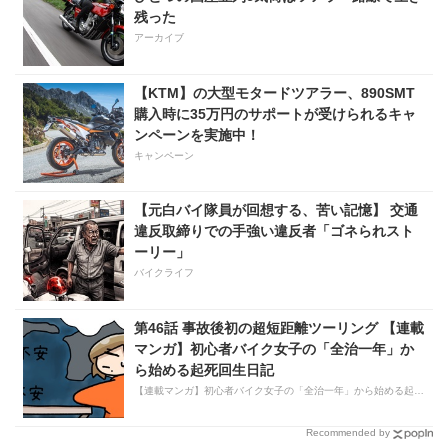
残った
アーカイブ
【KTM】の大型モタードツアラー、890SMT
購入時に35万円のサポートが受けられるキャ
ンペーンを実施中！
キャンペーン
【元白バイ隊員が回想する、苦い記憶】 交通
違反取締りでの手強い違反者「ゴネられスト
ーリー」
バイクライフ
第46話 事故後初の超短距離ツーリング 【連載
マンガ】初心者バイク女子の「全治一年」か
ら始める起死回生日記
【連載マンガ】初心者バイク女子の「全治一年」から始める起死回生日記
Recommended by