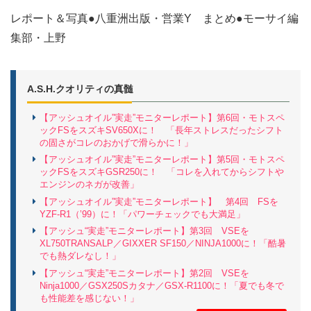
レポート＆写真●八重洲出版・営業Y まとめ●モーサイ編
集部・上野
A.S.H.クオリティの真髄
【アッシュオイル”実走”モニターレポート】第6回・モトスペ
ックFSをスズキSV650Xに！ 「長年ストレスだったシフト
の固さがコレのおかげで滑らかに！」
【アッシュオイル”実走”モニターレポート】第5回・モトスペ
ックFSをスズキGSR250に！ 「コレを入れてからシフトや
エンジンのネガが改善」
【アッシュオイル”実走”モニターレポート】 第4回 FSを
YZF-R1（’99）に！「パワーチェックでも大満足」
【アッシュ“実走”モニターレポート】第3回 VSEを
XL750TRANSALP／GIXXER SF150／NINJA1000に！「酷暑
でも熱ダレなし！」
【アッシュ“実走”モニターレポート】第2回 VSEを
Ninja1000／GSX250Sカタナ／GSX-R1100に！「夏でも冬で
も性能差を感じない！」