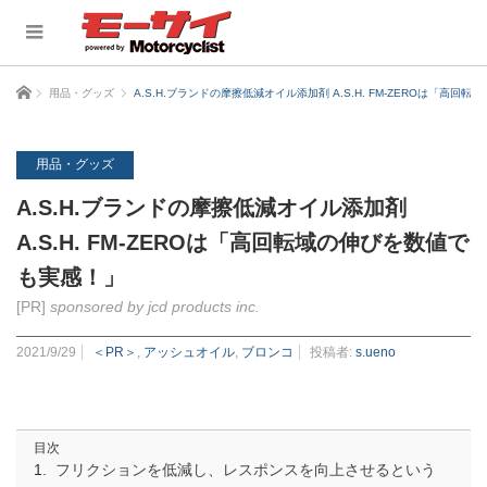
ホーム
用品・グッズ
A.S.H.ブランドの摩擦低減オイル添加剤 A.S.H. FM-ZEROは「高
用品・グッズ
A.S.H.ブランドの摩擦低減オイル添加剤
A.S.H. FM-ZEROは「高回転域の伸びを数値で
も実感！」
[PR]
sponsored by jcd products inc.
2021/9/29
＜PR＞
,
アッシュオイル
,
ブロンコ
投稿者:
s.ueno
目次
フリクションを低減し、レスポンスを向上させるという