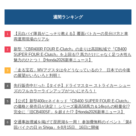
週間ランキング
【元白バイ隊員がこっそり教える】覆面パトカーの見分け方と車
両運用現場のリアル
新型『CBR400R FOUR E-Clutch』の走りは高回転域で『CB400
SUPER FOUR E-Clutch』を上回る!? 馬力だけじゃなく足つき性も
魅力のひとつ！【Honda2026新車ニュース】
「走る宝石」MVアグスタは今どうなっているの？ 日本での今後
の展望がいろいろと判明！
先行販売中だった【タイチ】ドライマスター ストライカー シュー
ズのフルカラーラインアップがついにそろう！
【公式】新型400ccネイキッド『CB400 SUPER FOUR E-Clutch』
の価格と発売日が決定！ シリーズ最高58馬力＆14kgもの軽量化!?
完全に「旧CB400SF」を超えた!?【Honda2026新車ニュース】
交通事故撲滅を掲げて琵琶湖を一周！ 参加費無料のイベント「第4
回バイクの日 in Shiga」を8月15日、16日に開催