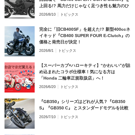
上回る!? 馬力だけじゃなく足つき性も魅力のひ
とつ！
2026/8/10
トピックス
完全に「旧CB400SF」を超えた!? 新型400ccネ
イキッド『CB400 SUPER FOUR E-Clutch』の
価格と発売日が決定！
2026/8/1
トピックス
【スーパーカブ×ハローキティ】“かわいい”が詰
め込まれたコラボ仕様車！気になる方は
「Honda 二輪車正規取扱店」へ！
2026/6/20
トピックス
『GB350』シリーズはどれが人気？『GB350
S』『GB350 C』 とスタンダードモデルを比較
2026/7/10
トピックス