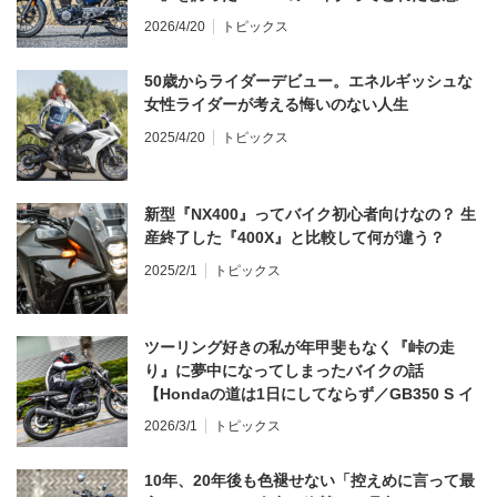
う？
2026/4/20
トピックス
50歳からライダーデビュー。エネルギッシュな
女性ライダーが考える悔いのない人生
2025/4/20
トピックス
新型『NX400』ってバイク初心者向けなの？ 生
産終了した『400X』と比較して何が違う？
2025/2/1
トピックス
ツーリング好きの私が年甲斐もなく『峠の走
り』に夢中になってしまったバイクの話
【Hondaの道は1日にしてならず／GB350 S イ
ンプレ・レビュー 前編】
2026/3/1
トピックス
10年、20年後も色褪せない「控えめに言って最