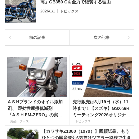
高」GB350 Cを全力で絶賛する理由
2026/1/1
トピックス
前の記事
次の記事
A.S.Hブランドのオイル添加
先行販売は8月19日（水）11
剤、 即効性摩擦低減剤
時まで！【スズキ】GSX-S/R
「A.S.H FM-ZERO」の実力
ミーティング2026オリジナル
とは？
グッズを手に入れよう！
用品・グッズ
トピックス
【カワサキZ1300（1979）】回顧試乗。もう
ひとつの国産並列6気筒はツアラー路線で生き