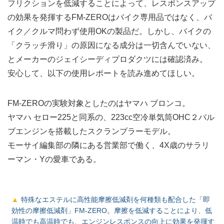
フリクションを低減することによって、レスポンスアップ
の効果を発揮するFM-ZEROはバイク専用品ではなく、バ
イク／クルマ問わず使用OKの製品だ。しかし、バイクの
「クラッチ滑り」の原因になる成分は一切含んでいない、
とメーカーのジェイシーディプロダクツには確認済み。
安心して、以下の使用レポートを読み進めてほしい。
FM-ZEROの実験対象としたのはヤマハ ブロンコ。
ヤマハ セロー225と同系の、223cc空冷単気筒OHC２バル
ブエンジンを搭載したスクランブラーモデル。
モーサイ編集部の隣にある営業部で働く、4X歳のサラリ
ーマン・Yの愛車である。
特殊なエステルに高性能摩擦低減剤を何種類も配合した「即
効性の摩擦低減剤」FM-ZERO。摩擦を低減することにより、低
温時でも高温時でも、エンジンレスポンスの向上に効果を発揮す