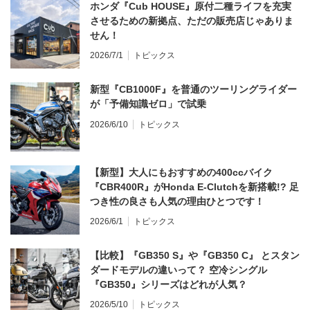
ホンダ『Cub HOUSE』原付二種ライフを充実
させるための新拠点、ただの販売店じゃありま
せん！
2026/7/1
トピックス
新型『CB1000F』を普通のツーリングライダー
が「予備知識ゼロ」で試乗
2026/6/10
トピックス
【新型】大人にもおすすめの400ccバイク
『CBR400R』がHonda E-Clutchを新搭載!? 足
つき性の良さも人気の理由ひとつです！
2026/6/1
トピックス
【比較】『GB350 S』や『GB350 C』 とスタン
ダードモデルの違いって？ 空冷シングル
『GB350』シリーズはどれが人気？
2026/5/10
トピックス