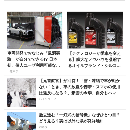
車両開発でおなじみ「風洞実
【テクノロジーが愛車を変え
験」が自分でできる!? 日本
る】膨大なノウハウを凝縮す
初、個人ユーザ利用可能な
るオイルブランド・シルコリ
「風洞試験センター」2023年
ン
雑ネタ
開設
【元警察官】が回答！「雪・凍結で車が動か
ない！とき、車の放置や携帯・スマホの使用
は違反になる？」豪雪の今季、自分もハマル
かも！
バイクライフ
撤去進む「一灯式の信号機」なぜひとつ目？
どう見る？実は以外な県が発祥地!!
雑ネタ