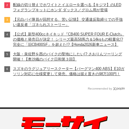
配線の切り替えでホワイトとイエローを選べる【キジマ】のLED
フォグランプキットにホンダ ダックス／グロム用が登場
【元白バイ隊員が回想する、苦い記憶】 交通違反取締りでの手強
い違反者「ゴネられストーリー」
【公式】新型400ccネイキッド『CB400 SUPER FOUR E-Clutch』
の価格と発売日が決定！ シリーズ最高58馬力＆14kgもの軽量化!?
完全に「旧CB400SF」を超えた!?【Honda2026新車ニュース】
大阪・泉佐野を西のバイクの聖地にしたい!? さおりんツーリング
開催！【奥沙織のバイク日和第３回】
スズキのラグジュアリースクーター【バーグマン400 ABS】E10ガ
ソリン対応に仕様変更して発売。価格は据え置きの98万100円！
Recommended by