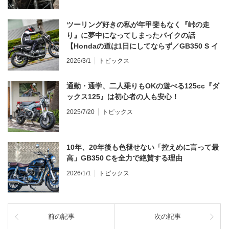
ツーリング好きの私が年甲斐もなく『峠の走
り』に夢中になってしまったバイクの話
【Hondaの道は1日にしてならず／GB350 S イ
ンプレ・レビュー 前編】
2026/3/1
トピックス
通勤・通学、二人乗りもOKの遊べる125cc『ダ
ックス125』は初心者の人も安心！
2025/7/20
トピックス
10年、20年後も色褪せない「控えめに言って最
高」GB350 Cを全力で絶賛する理由
2026/1/1
トピックス
前の記事
次の記事