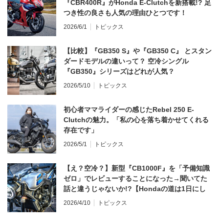
『CBR400R』がHonda E-Clutchを新搭載!? 足
つき性の良さも人気の理由ひとつです！
2026/6/1
トピックス
【比較】『GB350 S』や『GB350 C』 とスタン
ダードモデルの違いって？ 空冷シングル
『GB350』シリーズはどれが人気？
2026/5/10
トピックス
初心者ママライダーの感じたRebel 250 E-
Clutchの魅力。「私の心を落ち着かせてくれる
存在です」
2026/5/1
トピックス
【え？空冷？】新型『CB1000F』を「予備知識
ゼロ」でレビューすることになった→聞いてた
話と違うじゃないか!?【Hondaの道は1日にし
てならず／CB1000F ①第一印象 編】
2026/4/10
トピックス