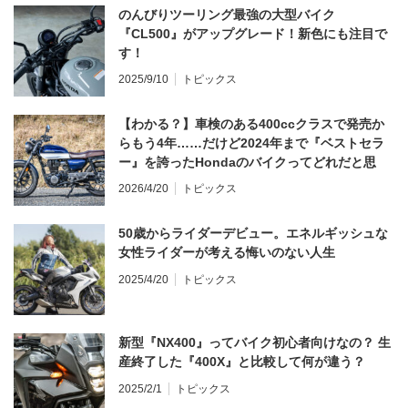
のんびりツーリング最強の大型バイク
『CL500』がアップグレード！新色にも注目で
す！
2025/9/10
トピックス
【わかる？】車検のある400ccクラスで発売か
らもう4年……だけど2024年まで『ベストセラ
ー』を誇ったHondaのバイクってどれだと思
う？
2026/4/20
トピックス
50歳からライダーデビュー。エネルギッシュな
女性ライダーが考える悔いのない人生
2025/4/20
トピックス
新型『NX400』ってバイク初心者向けなの？ 生
産終了した『400X』と比較して何が違う？
2025/2/1
トピックス