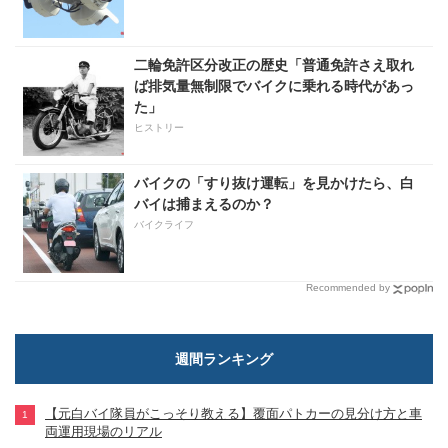
二輪免許区分改正の歴史「普通免許さえ取れ
ば排気量無制限でバイクに乗れる時代があっ
た」
ヒストリー
バイクの「すり抜け運転」を見かけたら、白
バイは捕まえるのか？
バイクライフ
Recommended by
週間ランキング
【元白バイ隊員がこっそり教える】覆面パトカーの見分け方と車
両運用現場のリアル