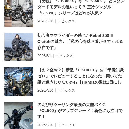
【比較】『GB350 S』や『GB350 C』 とスタン
ダードモデルの違いって？ 空冷シングル
『GB350』シリーズはどれが人気？
2026/5/10
トピックス
初心者ママライダーの感じたRebel 250 E-
Clutchの魅力。「私の心を落ち着かせてくれる
存在です」
2026/5/1
トピックス
【え？空冷？】新型『CB1000F』を「予備知識
ゼロ」でレビューすることになった→聞いてた
話と違うじゃないか!?【Hondaの道は1日にし
てならず／CB1000F ①第一印象 編】
2026/4/10
トピックス
のんびりツーリング最強の大型バイク
『CL500』がアップグレード！新色にも注目で
す！
2025/9/10
トピックス