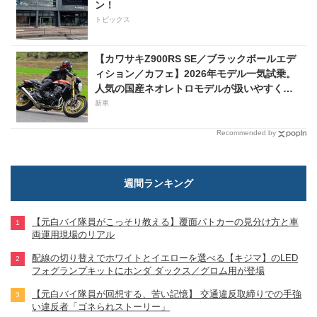
ン！
トピックス
【カワサキZ900RS SE／ブラックボールエデ
ィション／カフェ】2026年モデル一気試乗。
人気の国産ネオレトロモデルが扱いやすく上
質に進化！
新車
Recommended by
週間ランキング
【元白バイ隊員がこっそり教える】覆面パトカーの見分け方と車
両運用現場のリアル
配線の切り替えでホワイトとイエローを選べる【キジマ】のLED
フォグランプキットにホンダ ダックス／グロム用が登場
【元白バイ隊員が回想する、苦い記憶】 交通違反取締りでの手強
い違反者「ゴネられストーリー」