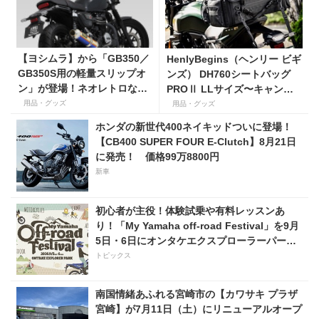
【ヨシムラ】から「GB350／
HenlyBegins（ヘンリー ビギ
GB350S用の軽量スリップオ
ンズ） DH760シートバッグ
ン」が登場！ネオレトロなバ
PROⅡ LLサイズ〜キャンプ
イクにスポーティな個性を与
ツーリングにも安心の大容量
用品・グッズ
用品・グッズ
える！
ツアーバッグ〜
ホンダの新世代400ネイキッドついに登場！
【CB400 SUPER FOUR E-Clutch】8月21日
に発売！ 価格99万8800円
新車
初心者が主役！体験試乗や有料レッスンあ
り！「My Yamaha off-road Festival」を9月
5日・6日にオンタケエクスプローラーパーク
で実施！
トピックス
南国情緒あふれる宮崎市の【カワサキ プラザ
宮崎】が7月11日（土）にリニューアルオープ