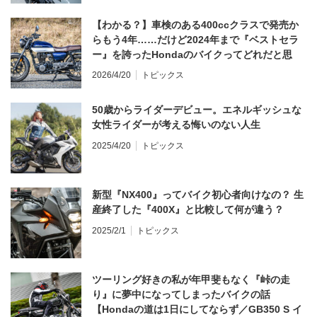
【わかる？】車検のある400ccクラスで発売か
らもう4年……だけど2024年まで『ベストセラ
ー』を誇ったHondaのバイクってどれだと思
う？
2026/4/20
トピックス
50歳からライダーデビュー。エネルギッシュな
女性ライダーが考える悔いのない人生
2025/4/20
トピックス
新型『NX400』ってバイク初心者向けなの？ 生
産終了した『400X』と比較して何が違う？
2025/2/1
トピックス
ツーリング好きの私が年甲斐もなく『峠の走
り』に夢中になってしまったバイクの話
【Hondaの道は1日にしてならず／GB350 S イ