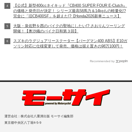
【公式】新型400ccネイキッド『CB400 SUPER FOUR E-Clutch』
の価格と発売日が決定！ シリーズ最高58馬力＆14kgもの軽量化!?
完全に「旧CB400SF」を超えた!?【Honda2026新車ニュース】
大阪・泉佐野を西のバイクの聖地にしたい!? さおりんツーリング
開催！【奥沙織のバイク日和第３回】
スズキのラグジュアリースクーター【バーグマン400 ABS】E10ガ
ソリン対応に仕様変更して発売。価格は据え置きの98万100円！
Recommended by
運営会社：株式会社八重洲出版 モーサイ編集部
東京都中央区八丁堀4-5-9