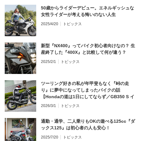
50歳からライダーデビュー。エネルギッシュな
女性ライダーが考える悔いのない人生
2025/4/20
トピックス
新型『NX400』ってバイク初心者向けなの？ 生
産終了した『400X』と比較して何が違う？
2025/2/1
トピックス
ツーリング好きの私が年甲斐もなく『峠の走
り』に夢中になってしまったバイクの話
【Hondaの道は1日にしてならず／GB350 S イ
ンプレ・レビュー 前編】
2026/3/1
トピックス
通勤・通学、二人乗りもOKの遊べる125cc『ダ
ックス125』は初心者の人も安心！
2025/7/20
トピックス