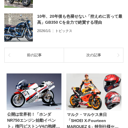
10年、20年後も色褪せない「控えめに言って最
高」GB350 Cを全力で絶賛する理由
2026/1/1
トピックス
前の記事
次の記事
公開は世界初！「ホンダ
マルク・マルケス来日
NR750エンジン始動イベン
「SHOEI X-Fourteen
ト」楕円ピストンV4の咆哮
MARQUEZ 6」特別仕様セッ