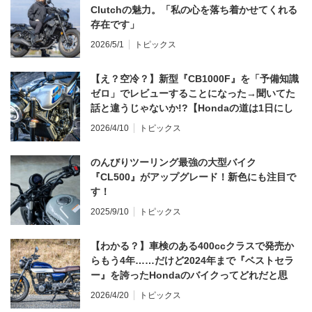
Clutchの魅力。「私の心を落ち着かせてくれる
存在です」
2026/5/1
トピックス
【え？空冷？】新型『CB1000F』を「予備知識
ゼロ」でレビューすることになった→聞いてた
話と違うじゃないか!?【Hondaの道は1日にし
てならず／CB1000F ①第一印象 編】
2026/4/10
トピックス
のんびりツーリング最強の大型バイク
『CL500』がアップグレード！新色にも注目で
す！
2025/9/10
トピックス
【わかる？】車検のある400ccクラスで発売か
らもう4年……だけど2024年まで『ベストセラ
ー』を誇ったHondaのバイクってどれだと思
う？
2026/4/20
トピックス