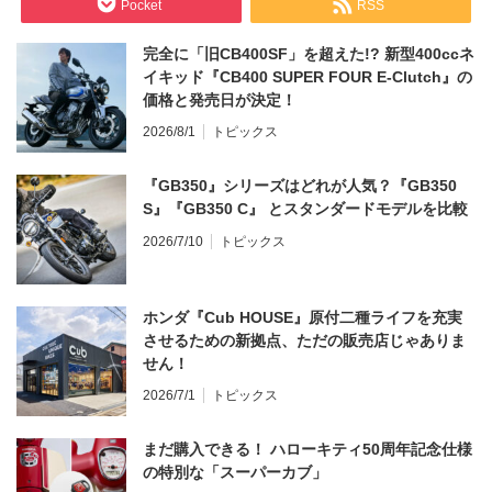
Pocket
RSS
完全に「旧CB400SF」を超えた!? 新型400ccネ
イキッド『CB400 SUPER FOUR E-Clutch』の
価格と発売日が決定！
2026/8/1
トピックス
『GB350』シリーズはどれが人気？『GB350
S』『GB350 C』 とスタンダードモデルを比較
2026/7/10
トピックス
ホンダ『Cub HOUSE』原付二種ライフを充実
させるための新拠点、ただの販売店じゃありま
せん！
2026/7/1
トピックス
まだ購入できる！ ハローキティ50周年記念仕様
の特別な「スーパーカブ」