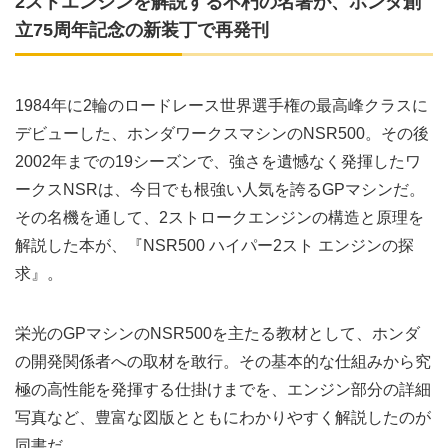
2ストエンジンを解説する不朽の名著が、ホンダ創
立75周年記念の新装丁で再発刊
1984年に2輪のロードレース世界選手権の最高峰クラスに
デビューした、ホンダワークスマシンのNSR500。その後
2002年までの19シーズンで、強さを遺憾なく発揮したワ
ークスNSRは、今日でも根強い人気を誇るGPマシンだ。
その名機を通して、2ストロークエンジンの構造と原理を
解説した本が、『NSR500 ハイパー2スト エンジンの探
求』。
栄光のGPマシンのNSR500を主たる教材として、ホンダ
の開発関係者への取材を敢行。その基本的な仕組みから究
極の高性能を発揮する仕掛けまでを、エンジン部分の詳細
写真など、豊富な図版とともにわかりやすく解説したのが
同書だ。