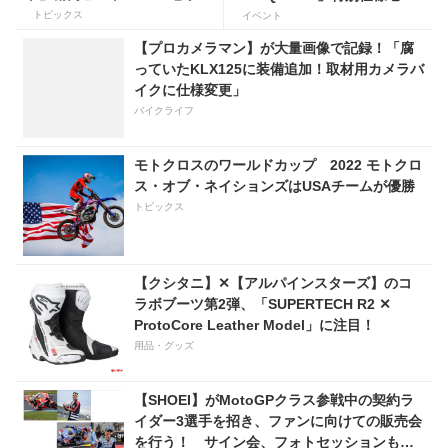
が、5月4〜5日ホンダコレク
ト購入で参加できるトークシ
トピックス
イベント
ションホールに響き渡る
ョー&サイン会が超豪華!! 応
【プロカメラマン】が大量画像で記録！「腐
募は11月6日まで
っていたKLX125に装備追加！取材用カメラバ
イクに仕様変更」
バイクライフ
モトクロスのワールドカップ 2022 モトクロ
ス・オブ・ネイションズはUSAチームが優勝
トピックス
【クシタニ】✕【アルパインスターズ】のコ
ラボブーツ第2弾、「SUPERTECH R2 ✕
ProtoCore Leather Model」に注目！
用品・グッズ
【SHOEI】がMotoGPクラス参戦中の契約ラ
イダー3選手を招き、ファンに向けての販売会
を行う！ サイン会、フォトセッションもあ