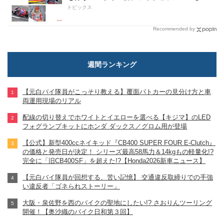
る！
トピックス
Recommended by
週間ランキング
【元白バイ隊員がこっそり教える】覆面パトカーの見分け方と車
両運用現場のリアル
配線の切り替えでホワイトとイエローを選べる【キジマ】のLED
フォグランプキットにホンダ ダックス／グロム用が登場
【公式】新型400ccネイキッド『CB400 SUPER FOUR E-Clutch』
の価格と発売日が決定！ シリーズ最高58馬力＆14kgもの軽量化!?
完全に「旧CB400SF」を超えた!?【Honda2026新車ニュース】
【元白バイ隊員が回想する、苦い記憶】 交通違反取締りでの手強
い違反者「ゴネられストーリー」
大阪・泉佐野を西のバイクの聖地にしたい!? さおりんツーリング
開催！【奥沙織のバイク日和第３回】