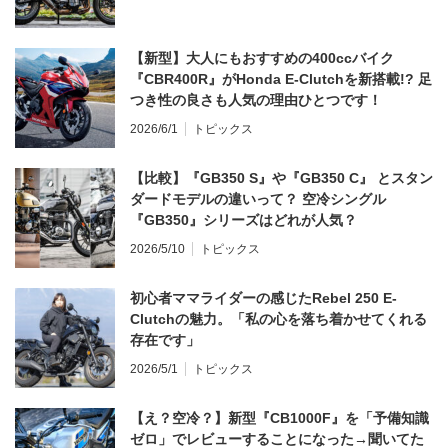
【新型】大人にもおすすめの400ccバイク
『CBR400R』がHonda E-Clutchを新搭載!? 足
つき性の良さも人気の理由ひとつです！
2026/6/1
トピックス
【比較】『GB350 S』や『GB350 C』 とスタン
ダードモデルの違いって？ 空冷シングル
『GB350』シリーズはどれが人気？
2026/5/10
トピックス
初心者ママライダーの感じたRebel 250 E-
Clutchの魅力。「私の心を落ち着かせてくれる
存在です」
2026/5/1
トピックス
【え？空冷？】新型『CB1000F』を「予備知識
ゼロ」でレビューすることになった→聞いてた