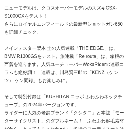
ニューモデルは、クロスオーバーモデルのスズキGSX-
S1000GXをテスト！
さらにロイヤルエンフィールドの最新型ショットガン650
も詳細チェック。
メインテスター梨本 圭の人気連載「THE EDGE.」は、
BMW R1300GSをテスト。旅連載「Re route」は、箱根の
西麓を巡ります。人気ユーチューバーWokaRiderの連載コ
ラムも絶好調！ 連載は、川島賢三郎の「KENZ（ケン
ツ） ケン聞録」もお楽しみに。
そして特別付録は「KUSHITANIコラボ ふわふわネックチ
ューブ」の2024年バージョンです。
ライダーに人気の老舗ブランド「クシタニ」と本誌「モー
ターサイクリスト」のダブルネーム！ ふわふわ起毛素材
だから、とってもあったか〜い。冬場のコーディネートは