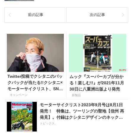
前の記事
次の記事
Twitter投稿でクシタニのバッ
ムック『スーパーカブが分か
クパックが当たる!!クシタニ×
る！楽しむ!!』が2021年11月
モーターサイクリスト、SNS
30日に八重洲出版より発売
キャンペーンを10月1日〜31
キャンペーン
新製品
日まで実施中
モーターサイクリスト2023年9月号は8月1日
発売！ 特集は、ツーリングの聖地【信州 再
発見】。付録はクシタニデザインのネックゲ
イター！
トピックス,