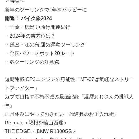
＜特集＞
新年のツーリングで1年をハッピーに
開運！ バイク旅2024
・千葉・房総 厄除け開運紀行
・2024年の吉方位は？
・鎌倉・江の島 運気昇竜ツーリング
・全国パワースポット20ルート
・冬ツーリングの注意点
短期連載 CP2エンジンの可能性「MT-07は気軽なストリー
トファイター」
カブで目指す不朽不滅の最速記録「還暦おじさんの挑戦人
生」
正月休みにやっておきたい「旅道具のお手入れ術」
Re route＜箱根外輪山西麓＞
THE EDGE.＜BMW R1300GS＞