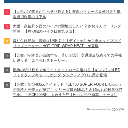
【元白バイ隊員がこっそり教える】覆面パトカーの見分け方と車
両運用現場のリアル
大阪・泉佐野を西のバイクの聖地にしたい!? さおりんツーリング
開催！【奥沙織のバイク日和第３回】
取り付け簡単！接続はUSB-C！【デイトナ】から巻きタイプのグ
リップヒーター「HOT GRIP WRAP HEAT」が登場
【元白バイ隊員が回想する、苦い記憶】 交通違反取締りでの手強
い違反者「ゴネられストーリー」
配線の切り替えでホワイトとイエローを選べる【キジマ】のLED
フォグランプキットにホンダ ダックス／グロム用が登場
【公式】新型400ccネイキッド『CB400 SUPER FOUR E-Clutch』
の価格と発売日が決定！ シリーズ最高58馬力＆14kgもの軽量化!?
完全に「旧CB400SF」を超えた!?【Honda2026新車ニュース】
Recommended by