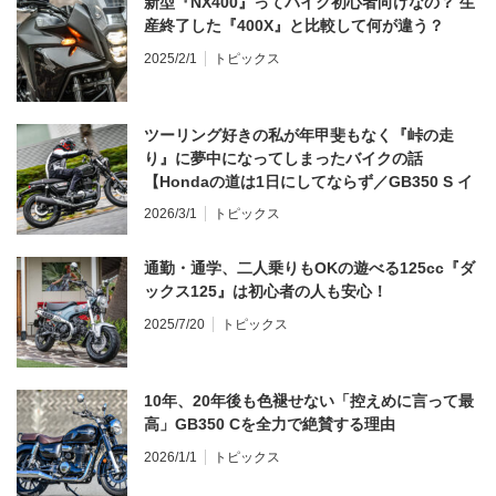
新型『NX400』ってバイク初心者向けなの？ 生
産終了した『400X』と比較して何が違う？
2025/2/1
トピックス
ツーリング好きの私が年甲斐もなく『峠の走
り』に夢中になってしまったバイクの話
【Hondaの道は1日にしてならず／GB350 S イ
ンプレ・レビュー 前編】
2026/3/1
トピックス
通勤・通学、二人乗りもOKの遊べる125cc『ダ
ックス125』は初心者の人も安心！
2025/7/20
トピックス
10年、20年後も色褪せない「控えめに言って最
高」GB350 Cを全力で絶賛する理由
2026/1/1
トピックス