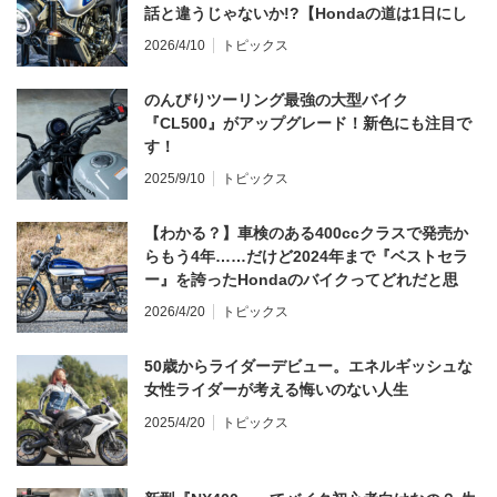
話と違うじゃないか!?【Hondaの道は1日にし
てならず／CB1000F ①第一印象 編】
2026/4/10
トピックス
のんびりツーリング最強の大型バイク
『CL500』がアップグレード！新色にも注目で
す！
2025/9/10
トピックス
【わかる？】車検のある400ccクラスで発売か
らもう4年……だけど2024年まで『ベストセラ
ー』を誇ったHondaのバイクってどれだと思
う？
2026/4/20
トピックス
50歳からライダーデビュー。エネルギッシュな
女性ライダーが考える悔いのない人生
2025/4/20
トピックス