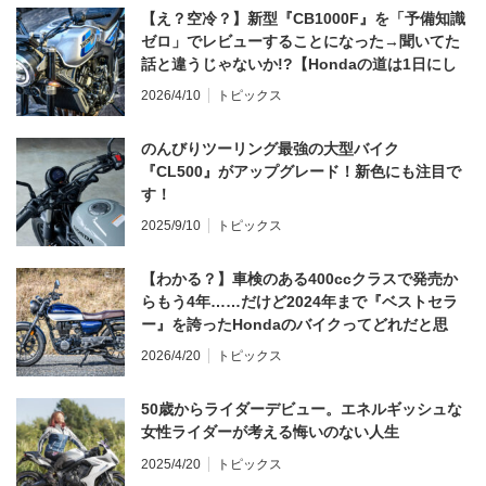
【え？空冷？】新型『CB1000F』を「予備知識
ゼロ」でレビューすることになった→聞いてた
話と違うじゃないか!?【Hondaの道は1日にし
てならず／CB1000F ①第一印象 編】
2026/4/10
トピックス
のんびりツーリング最強の大型バイク
『CL500』がアップグレード！新色にも注目で
す！
2025/9/10
トピックス
【わかる？】車検のある400ccクラスで発売か
らもう4年……だけど2024年まで『ベストセラ
ー』を誇ったHondaのバイクってどれだと思
う？
2026/4/20
トピックス
50歳からライダーデビュー。エネルギッシュな
女性ライダーが考える悔いのない人生
2025/4/20
トピックス