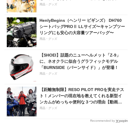
用品・グッズ
HenlyBegins（ヘンリー ビギンズ） DH760
シートバッグPROⅡ LLサイズ〜キャンプツー
リングにも安心の大容量ツアーバッグ〜
用品・グッズ
【SHOEI】話題のニューヘルメット「Z-9」
に、ネオクラに似合うグラフィックモデル
「BURNSIDE（バーンサイド）」が登場！
用品・グッズ
【距離無制限】RESO PILOT PROを実走テス
ト！メンバーの現在地を教えてくれる新型イ
ンカムがめっちゃ便利な３つの理由【動画付
き】
用品・グッズ
Recommended by