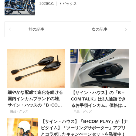
2026/1/1
トピックス
前の記事
次の記事
細やかな配慮で進化を続ける
【サイン・ハウス】の「B＋
国内インカムブランドの雄、
COM TALK」は3人通話でき
サイン・ハウスの「B+COM
るお手頃インカム。価格は2
SB6XR」&「B+COM ONE」
万円台？
用品・グッズ
用品・グッズ
を紹介！
【サイン・ハウス】「B+COM PLAY」が【ナ
ビタイム】「ツーリングサポーター」アプリ
とコラボしたキャンペーンセットを発売中！