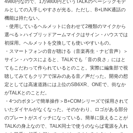
4980円なので、1万9800円というTALKのベーシックモデ
ルとしての入手しやすさが光る。ただし、B+LINK通話の
機能は持たない。
・使用しているヘルメットに合わせて2種類のマイクから
選べる＞ハイブリッドアームマイクはサイン・ハウスでは
初採用。ヘルメットを交換しても使いやすいもの。
・スマートフォンの音が聴ける（音楽再生・ナビ音声）＞
サイン・ハウスによると、TALKでも「音の良さ」にはと
てもこだわって作られているとのこと。実際に編集部で視
聴してみてもクリアで深みのある音／声だった。開発の想
定としては高速道路には上位のSB6XR、ONEで、街なか
がTALKとのことだ。
・4つのボタンで簡単操作＞B+COMシリーズで採用されて
いたダイヤルがなくなった。そのかわり、ロゴがある部分
のプレートがスイッチになっている。簡単に扱えることが
TALKの身上なので、TALK同士で使うのならば電源を入れ