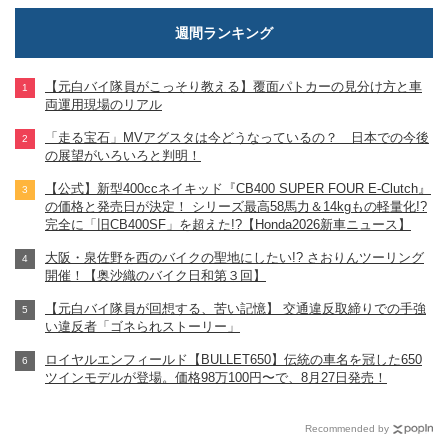
週間ランキング
【元白バイ隊員がこっそり教える】覆面パトカーの見分け方と車
両運用現場のリアル
「走る宝石」MVアグスタは今どうなっているの？ 日本での今後
の展望がいろいろと判明！
【公式】新型400ccネイキッド『CB400 SUPER FOUR E-Clutch』
の価格と発売日が決定！ シリーズ最高58馬力＆14kgもの軽量化!?
完全に「旧CB400SF」を超えた!?【Honda2026新車ニュース】
大阪・泉佐野を西のバイクの聖地にしたい!? さおりんツーリング
開催！【奥沙織のバイク日和第３回】
【元白バイ隊員が回想する、苦い記憶】 交通違反取締りでの手強
い違反者「ゴネられストーリー」
ロイヤルエンフィールド【BULLET650】伝統の車名を冠した650
ツインモデルが登場。価格98万100円〜で、8月27日発売！
Recommended by