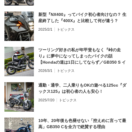
新型『NX400』ってバイク初心者向けなの？ 生
産終了した『400X』と比較して何が違う？
2025/2/1
トピックス
ツーリング好きの私が年甲斐もなく『峠の走
り』に夢中になってしまったバイクの話
【Hondaの道は1日にしてならず／GB350 S イ
ンプレ・レビュー 前編】
2026/3/1
トピックス
通勤・通学、二人乗りもOKの遊べる125cc『ダ
ックス125』は初心者の人も安心！
2025/7/20
トピックス
10年、20年後も色褪せない「控えめに言って最
高」GB350 Cを全力で絶賛する理由