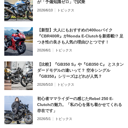
が「予備知識ゼロ」で試乗
2026/6/10
トピックス
【新型】大人にもおすすめの400ccバイク
『CBR400R』がHonda E-Clutchを新搭載!? 足
つき性の良さも人気の理由ひとつです！
2026/6/1
トピックス
【比較】『GB350 S』や『GB350 C』 とスタン
ダードモデルの違いって？ 空冷シングル
『GB350』シリーズはどれが人気？
2026/5/10
トピックス
初心者ママライダーの感じたRebel 250 E-
Clutchの魅力。「私の心を落ち着かせてくれる
存在です」
2026/5/1
トピックス