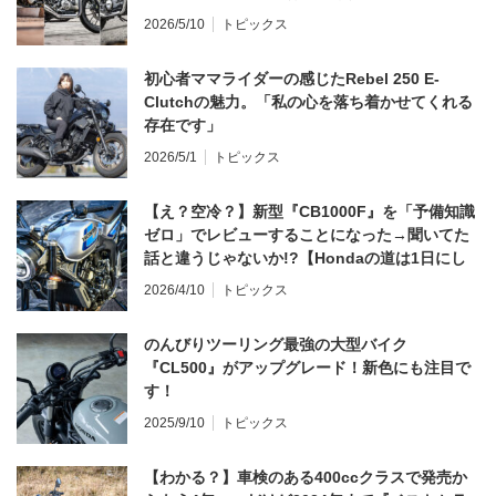
2026/5/10
トピックス
初心者ママライダーの感じたRebel 250 E-
Clutchの魅力。「私の心を落ち着かせてくれる
存在です」
2026/5/1
トピックス
【え？空冷？】新型『CB1000F』を「予備知識
ゼロ」でレビューすることになった→聞いてた
話と違うじゃないか!?【Hondaの道は1日にし
てならず／CB1000F ①第一印象 編】
2026/4/10
トピックス
のんびりツーリング最強の大型バイク
『CL500』がアップグレード！新色にも注目で
す！
2025/9/10
トピックス
【わかる？】車検のある400ccクラスで発売か