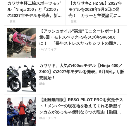
カワサキ軽二輪スポーツモデ
【カワサキZ H2 SE】2027年
ル「Ninja 250」と「Z250」
モデルを2026年9月5日に発
の2027年モデルを発表。新カ
売！ カラーと主要諸元に変
ラーを採用し9月5日より発
更はなく、価格は据え置きの
新車
新車
売！
247万5000円！
【アッシュオイル”実走”モニターレポート】
第6回・モトスペックFSをスズキSV650X
に！ 「長年ストレスだったシフトの固さが
コレのおかげで滑らかに！」
バイクライフ
カワサキ、人気の400ccモデル【Ninja 400／
Z400】の2027年モデルを発表。9月5日より販
売開始！
新車
【距離無制限】RESO PILOT PROを実走テス
ト！メンバーの現在地を教えてくれる新型イ
ンカムがめっちゃ便利な３つの理由【動画付
き】
用品・グッズ