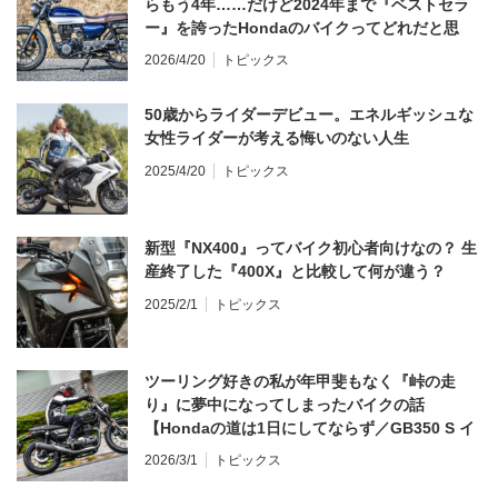
らもう4年……だけど2024年まで『ベストセラ
ー』を誇ったHondaのバイクってどれだと思
う？
2026/4/20
トピックス
50歳からライダーデビュー。エネルギッシュな
女性ライダーが考える悔いのない人生
2025/4/20
トピックス
新型『NX400』ってバイク初心者向けなの？ 生
産終了した『400X』と比較して何が違う？
2025/2/1
トピックス
ツーリング好きの私が年甲斐もなく『峠の走
り』に夢中になってしまったバイクの話
【Hondaの道は1日にしてならず／GB350 S イ
ンプレ・レビュー 前編】
2026/3/1
トピックス