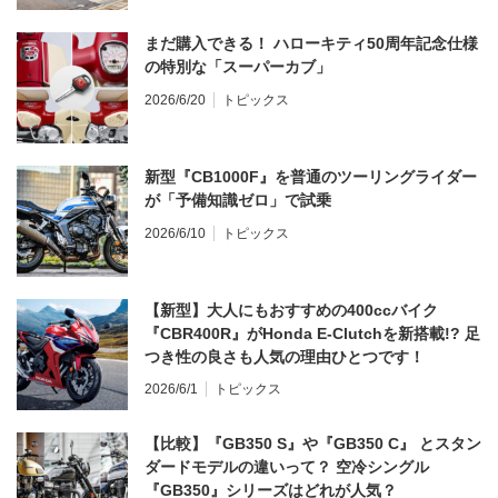
まだ購入できる！ ハローキティ50周年記念仕様
の特別な「スーパーカブ」
2026/6/20
トピックス
新型『CB1000F』を普通のツーリングライダー
が「予備知識ゼロ」で試乗
2026/6/10
トピックス
【新型】大人にもおすすめの400ccバイク
『CBR400R』がHonda E-Clutchを新搭載!? 足
つき性の良さも人気の理由ひとつです！
2026/6/1
トピックス
【比較】『GB350 S』や『GB350 C』 とスタン
ダードモデルの違いって？ 空冷シングル
『GB350』シリーズはどれが人気？