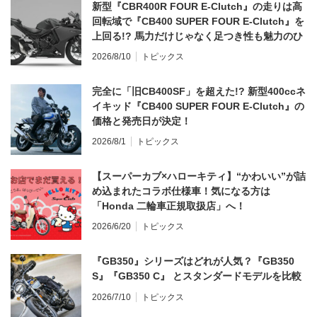
新型『CBR400R FOUR E-Clutch』の走りは高
回転域で『CB400 SUPER FOUR E-Clutch』を
上回る!? 馬力だけじゃなく足つき性も魅力のひ
とつ！
2026/8/10
トピックス
完全に「旧CB400SF」を超えた!? 新型400ccネ
イキッド『CB400 SUPER FOUR E-Clutch』の
価格と発売日が決定！
2026/8/1
トピックス
【スーパーカブ×ハローキティ】“かわいい”が詰
め込まれたコラボ仕様車！気になる方は
「Honda 二輪車正規取扱店」へ！
2026/6/20
トピックス
『GB350』シリーズはどれが人気？『GB350
S』『GB350 C』 とスタンダードモデルを比較
2026/7/10
トピックス