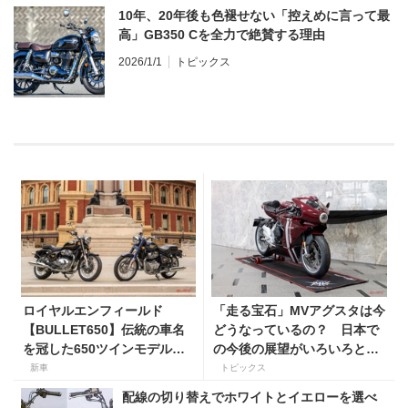
10年、20年後も色褪せない「控えめに言って最
高」GB350 Cを全力で絶賛する理由
2026/1/1
トピックス
ロイヤルエンフィールド
「走る宝石」MVアグスタは今
【BULLET650】伝統の車名
どうなっているの？ 日本で
を冠した650ツインモデルが
の今後の展望がいろいろと判
登場。価格98万100円〜で、8
明！
新車
トピックス
月27日発売！
配線の切り替えでホワイトとイエローを選べ