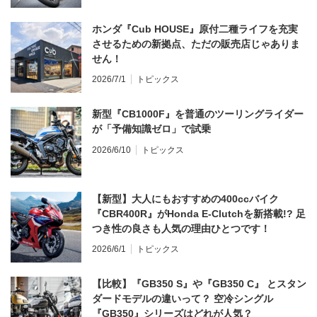
ホンダ『Cub HOUSE』原付二種ライフを充実
させるための新拠点、ただの販売店じゃありま
せん！
2026/7/1
トピックス
新型『CB1000F』を普通のツーリングライダー
が「予備知識ゼロ」で試乗
2026/6/10
トピックス
【新型】大人にもおすすめの400ccバイク
『CBR400R』がHonda E-Clutchを新搭載!? 足
つき性の良さも人気の理由ひとつです！
2026/6/1
トピックス
【比較】『GB350 S』や『GB350 C』 とスタン
ダードモデルの違いって？ 空冷シングル
『GB350』シリーズはどれが人気？