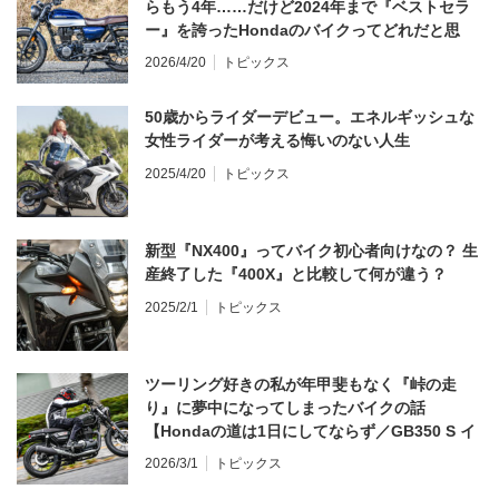
らもう4年……だけど2024年まで『ベストセラ
ー』を誇ったHondaのバイクってどれだと思
う？
2026/4/20
トピックス
50歳からライダーデビュー。エネルギッシュな
女性ライダーが考える悔いのない人生
2025/4/20
トピックス
新型『NX400』ってバイク初心者向けなの？ 生
産終了した『400X』と比較して何が違う？
2025/2/1
トピックス
ツーリング好きの私が年甲斐もなく『峠の走
り』に夢中になってしまったバイクの話
【Hondaの道は1日にしてならず／GB350 S イ
ンプレ・レビュー 前編】
2026/3/1
トピックス