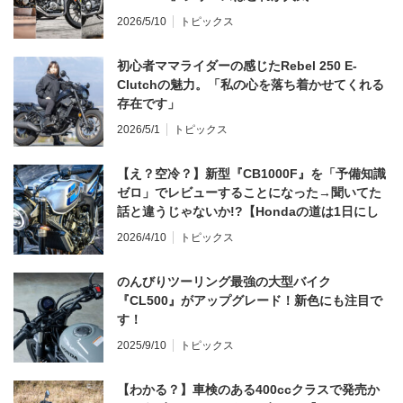
2026/5/10
トピックス
初心者ママライダーの感じたRebel 250 E-
Clutchの魅力。「私の心を落ち着かせてくれる
存在です」
2026/5/1
トピックス
【え？空冷？】新型『CB1000F』を「予備知識
ゼロ」でレビューすることになった→聞いてた
話と違うじゃないか!?【Hondaの道は1日にし
てならず／CB1000F ①第一印象 編】
2026/4/10
トピックス
のんびりツーリング最強の大型バイク
『CL500』がアップグレード！新色にも注目で
す！
2025/9/10
トピックス
【わかる？】車検のある400ccクラスで発売か