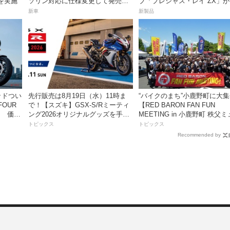
を実施
ソリン対応に仕様変更して発売。
ブ「プレシャス・レイ ZX」
価格は据え置きの98万100円！
イトナ】から登場
新車
新製品
ッドつい
先行販売は8月19日（水）11時ま
“バイクのまち”小鹿野町に大
FOUR
で！【スズキ】GSX-S/Rミーティ
【RED BARON FAN FUN
売！ 価格
ング2026オリジナルグッズを手に
MEETING in 小鹿野町 秩父
入れよう！
ズパーク】
トピックス
トピックス
Recommended by