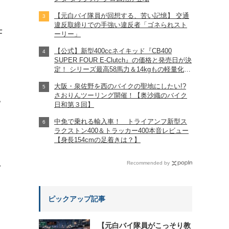
【元白バイ隊員が回想する、苦い記憶】 交通
違反取締りでの手強い違反者「ゴネられスト
仕
ーリー」
【公式】新型400ccネイキッド『CB400
SUPER FOUR E-Clutch』の価格と発売日が決
定！ シリーズ最高58馬力＆14kgもの軽量化!?
完全に「旧CB400SF」を超えた!?
大阪・泉佐野を西のバイクの聖地にしたい!?
【Honda2026新車ニュース】
さおりんツーリング開催！【奥沙織のバイク
?
日和第３回】
中免で乗れる輸入車！ トライアンフ新型ス
ラクストン400＆トラッカー400本音レビュー
【身長154cmの足着きは？】
れ
Recommended by
ピックアップ記事
【元白バイ隊員がこっそり教