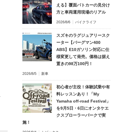
える】覆面パトカーの見分け
方と車両運用現場のリアル
2026/8/6
バイクライフ
スズキのラグジュアリースク
ーター【バーグマン400
ABS】E10ガソリン対応に仕
様変更して発売。価格は据え
置きの98万100円！
2026/8/5
新車
初心者が主役！体験試乗や有
料レッスンあり！「My
て
Yamaha off-road Festival」
を9月5日・6日にオンタケエ
クスプローラーパークで実
施！