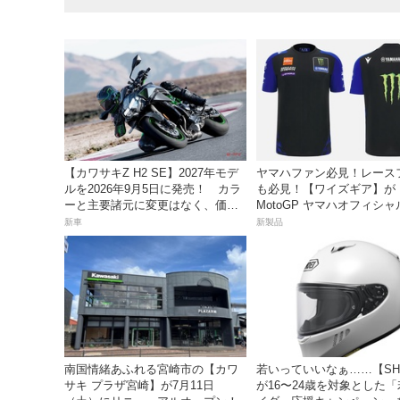
【カワサキZ H2 SE】2027年モデ
ヤマハファン必見！レース
ルを2026年9月5日に発売！ カラ
も必見！【ワイズギア】が「
ーと主要諸元に変更はなく、価格
MotoGP ヤマハオフィシ
は据え置きの247万5000円！
レル」を数量限定でリリー
新車
新製品
南国情緒あふれる宮崎市の【カワ
若いっていいなぁ……【SH
サキ プラザ宮崎】が7月11日
が16〜24歳を対象とした