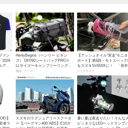
ファン
HenlyBegins（ヘンリー ビギン
【アッシュオイル”実走”モニ
2026
ズ） DH760シートバッグPROⅡ
ポート】第6回・モトスペック
ャルアパ
LLサイズ〜キャンプツーリングに
をスズキSV650Xに！ 「長
ス
も安心の大容量ツアーバッグ〜
レスだったシフトの固さがコ
用品・グッズ
バイクライフ
おかげで滑らかに！」
OEI】
スズキのラグジュアリースクータ
暑い夏は夜走りたい！そんな
「若者ラ
ー【バーグマン400 ABS】E10ガ
ピッタリなLEDヘッドランプ