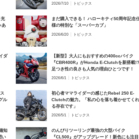
2026/7/10
トピックス
を充
まだ購入できる！ ハローキティ50周年記念
ゃあ
様の特別な「スーパーカブ」
2026/6/20
トピックス
イダ
【新型】大人にもおすすめの400ccバイク
『CBR400R』がHonda E-Clutchを新搭載!
足つき性の良さも人気の理由ひとつです！
2026/6/1
トピックス
とス
初心者ママライダーの感じたRebel 250 E-
グル
Clutchの魅力。「私の心を落ち着かせてく
る存在です」
2026/5/1
トピックス
備知
のんびりツーリング最強の大型バイク
聞い
『CL500』がアップグレード！新色にも注目