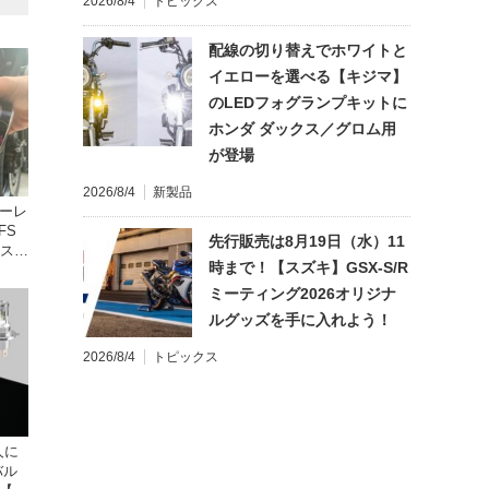
2026/8/4
トピックス
配線の切り替えでホワイトと
イエローを選べる【キジマ】
のLEDフォグランプキットに
ホンダ ダックス／グロム用
が登場
2026/8/4
新製品
ターレ
FS
先行販売は8月19日（水）11
年スト
時まで！【スズキ】GSX-S/R
レの
ミーティング2026オリジナ
ルグッズを手に入れよう！
2026/8/4
トピックス
人に
バル