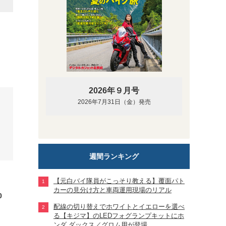
なR型。
2026年９月号
2026年7月31日（金）発売
週間ランキング
【元白バイ隊員がこっそり教える】覆面パト
カーの見分け方と車両運用現場のリアル
0
配線の切り替えでホワイトとイエローを選べ
る【キジマ】のLEDフォグランプキットにホ
ンダ ダックス／グロム用が登場