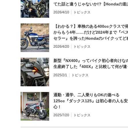
てた話と違うじゃないか!?【Hondaの道
日にしてならず／CB1000F ①第一印象 
2026/4/10
トピックス
【わかる？】車検のある400ccクラスで
からもう4年……だけど2024年まで『ベ
セラー』を誇ったHondaのバイクってど
と思う？
2026/4/20
トピックス
新型『NX400』ってバイク初心者向けな
生産終了した『400X』と比較して何が違
2025/2/1
トピックス
通勤・通学、二人乗りもOKの遊べる
125cc『ダックス125』は初心者の人も安
心！
2025/7/20
トピックス