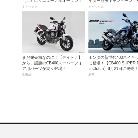
（土）にリニューアルオープン！
イダー応援キャンペーン」
トピックス
トピックス
まだ発売前なのに！【デイトナ】
ホンダの新世代400ネイキ
から、話題のCB400スーパーフォ
に登場！【CB400 SUPER 
ア用パーツが続々登場！
E-Clutch】8月21日に発
99万8800円
新製品
新車