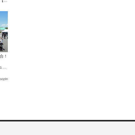
が【デ
集合！
ミュー