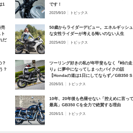
は1
です！
編】
2025/9/10
トピックス
発売
50歳からライダーデビュー。エネルギッシュ
スト
な女性ライダーが考える悔いのない人生
れだ
2025/4/20
トピックス
の？
ツーリング好きの私が年甲斐もなく『峠の走
う？
り』に夢中になってしまったバイクの話
【Hondaの道は1日にしてならず／GB350 S
インプレ・レビュー 前編】
2026/3/1
トピックス
10年、20年後も色褪せない「控えめに言っ
最高」GB350 Cを全力で絶賛する理由
2026/1/1
トピックス