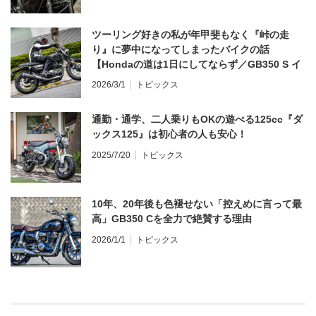
ツーリング好きの私が年甲斐もなく『峠の走
り』に夢中になってしまったバイクの話
【Hondaの道は1日にしてならず／GB350 S イ
ンプレ・レビュー 前編】
2026/3/1
トピックス
通勤・通学、二人乗りもOKの遊べる125cc『ダ
ックス125』は初心者の人も安心！
2025/7/20
トピックス
10年、20年後も色褪せない「控えめに言って最
高」GB350 Cを全力で絶賛する理由
2026/1/1
トピックス