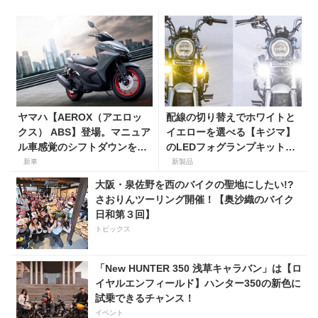
ヤマハ【AEROX（アエロッ
配線の切り替えでホワイトと
クス） ABS】登場。マニュア
イエローを選べる【キジマ】
ル車感覚のシフトダウンを楽
のLEDフォグランプキットに
しめる新型155ccスポーツス
ホンダ ダックス／グロム用が
新車
新製品
クーター8月31日発売。価格
登場
大阪・泉佐野を西のバイクの聖地にしたい!?
48万1800円
さおりんツーリング開催！【奥沙織のバイク
日和第３回】
トピックス
「New HUNTER 350 浅草キャラバン」は【ロ
イヤルエンフィールド】ハンター350の新色に
試乗できるチャンス！
イベント