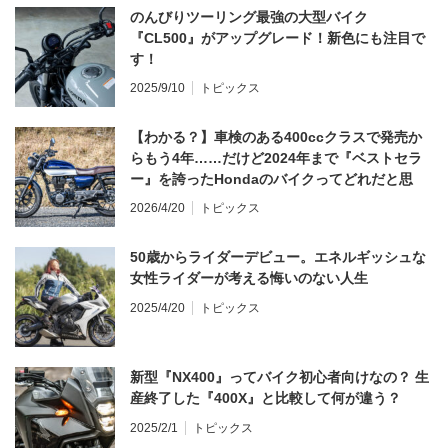
のんびりツーリング最強の大型バイク
『CL500』がアップグレード！新色にも注目で
す！
2025/9/10
トピックス
【わかる？】車検のある400ccクラスで発売か
らもう4年……だけど2024年まで『ベストセラ
ー』を誇ったHondaのバイクってどれだと思
う？
2026/4/20
トピックス
50歳からライダーデビュー。エネルギッシュな
女性ライダーが考える悔いのない人生
2025/4/20
トピックス
新型『NX400』ってバイク初心者向けなの？ 生
産終了した『400X』と比較して何が違う？
2025/2/1
トピックス