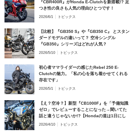
『CBR400R』がHonda E-Clutchを新搭載!? 足
つき性の良さも人気の理由ひとつです！
2026/6/1
トピックス
【比較】『GB350 S』や『GB350 C』 とスタン
ダードモデルの違いって？ 空冷シングル
『GB350』シリーズはどれが人気？
2026/5/10
トピックス
初心者ママライダーの感じたRebel 250 E-
Clutchの魅力。「私の心を落ち着かせてくれる
存在です」
2026/5/1
トピックス
【え？空冷？】新型『CB1000F』を「予備知識
ゼロ」でレビューすることになった→聞いてた
話と違うじゃないか!?【Hondaの道は1日にし
てならず／CB1000F ①第一印象 編】
2026/4/10
トピックス