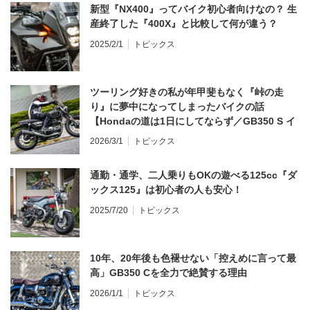
新型『NX400』ってバイク初心者向けなの？ 生
産終了した『400X』と比較して何が違う？
2025/2/1
トピックス
ツーリング好きの私が年甲斐もなく『峠の走
り』に夢中になってしまったバイクの話
【Hondaの道は1日にしてならず／GB350 S イ
ンプレ・レビュー 前編】
2026/3/1
トピックス
通勤・通学、二人乗りもOKの遊べる125cc『ダ
ックス125』は初心者の人も安心！
2025/7/20
トピックス
10年、20年後も色褪せない「控えめに言って最
高」GB350 Cを全力で絶賛する理由
2026/1/1
トピックス