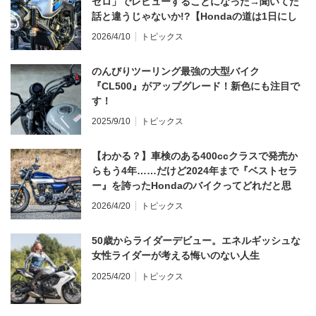
ゼロ」でレビューすることになった→聞いてた
話と違うじゃないか!?【Hondaの道は1日にし
てならず／CB1000F ①第一印象 編】
2026/4/10
トピックス
のんびりツーリング最強の大型バイク
『CL500』がアップグレード！新色にも注目で
す！
2025/9/10
トピックス
【わかる？】車検のある400ccクラスで発売か
らもう4年……だけど2024年まで『ベストセラ
ー』を誇ったHondaのバイクってどれだと思
う？
2026/4/20
トピックス
50歳からライダーデビュー。エネルギッシュな
女性ライダーが考える悔いのない人生
2025/4/20
トピックス