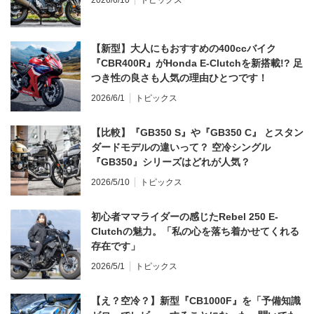
【新型】大人にもおすすめの400ccバイク
『CBR400R』がHonda E-Clutchを新搭載!? 足
つき性の良さも人気の理由ひとつです！
2026/6/1
トピックス
【比較】『GB350 S』や『GB350 C』 とスタン
ダードモデルの違いって？ 空冷シングル
『GB350』シリーズはどれが人気？
2026/5/10
トピックス
初心者ママライダーの感じたRebel 250 E-
Clutchの魅力。「私の心を落ち着かせてくれる
存在です」
2026/5/1
トピックス
【え？空冷？】新型『CB1000F』を「予備知識