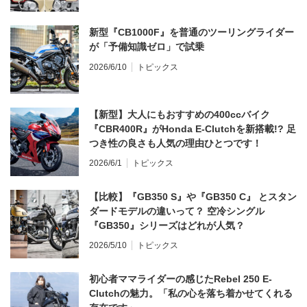
新型『CB1000F』を普通のツーリングライダー
が「予備知識ゼロ」で試乗
2026/6/10
トピックス
【新型】大人にもおすすめの400ccバイク
『CBR400R』がHonda E-Clutchを新搭載!? 足
つき性の良さも人気の理由ひとつです！
2026/6/1
トピックス
【比較】『GB350 S』や『GB350 C』 とスタン
ダードモデルの違いって？ 空冷シングル
『GB350』シリーズはどれが人気？
2026/5/10
トピックス
初心者ママライダーの感じたRebel 250 E-
Clutchの魅力。「私の心を落ち着かせてくれる