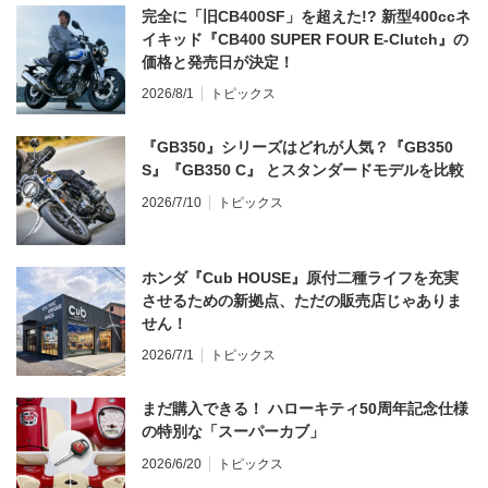
完全に「旧CB400SF」を超えた!? 新型400ccネ
イキッド『CB400 SUPER FOUR E-Clutch』の
価格と発売日が決定！
2026/8/1
トピックス
『GB350』シリーズはどれが人気？『GB350
S』『GB350 C』 とスタンダードモデルを比較
2026/7/10
トピックス
ホンダ『Cub HOUSE』原付二種ライフを充実
させるための新拠点、ただの販売店じゃありま
せん！
2026/7/1
トピックス
まだ購入できる！ ハローキティ50周年記念仕様
の特別な「スーパーカブ」
2026/6/20
トピックス