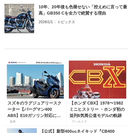
10年、20年後も色褪せない「控えめに言って最
高」GB350 Cを全力で絶賛する理由
2026/1/1
トピックス
スズキのラグジュアリースク
【ホンダ CBX】1978〜1982
ーター【バーグマン400
ミニヒストリー ・ホンダ初の
ABS】E10ガソリン対応に仕
並列6気筒公道モデルの軌跡
様変更して発売。価格は据え
新車
アーカイブ
置きの98万100円！
【公式】新型400ccネイキッド『CB400