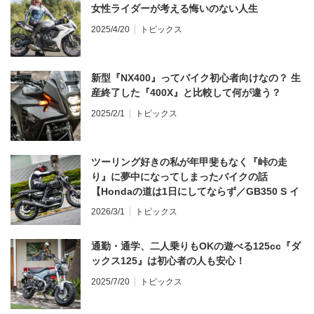
女性ライダーが考える悔いのない人生
2025/4/20
トピックス
新型『NX400』ってバイク初心者向けなの？ 生
産終了した『400X』と比較して何が違う？
2025/2/1
トピックス
ツーリング好きの私が年甲斐もなく『峠の走
り』に夢中になってしまったバイクの話
【Hondaの道は1日にしてならず／GB350 S イ
ンプレ・レビュー 前編】
2026/3/1
トピックス
通勤・通学、二人乗りもOKの遊べる125cc『ダ
ックス125』は初心者の人も安心！
2025/7/20
トピックス