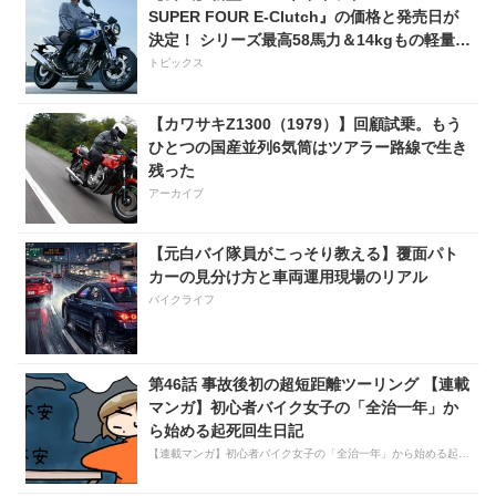
SUPER FOUR E-Clutch』の価格と発売日が
決定！ シリーズ最高58馬力＆14kgもの軽量
化!? 完全に「旧CB400SF」を超えた!?
トピックス
【Honda2026新車ニュース】
【カワサキZ1300（1979）】回顧試乗。もう
ひとつの国産並列6気筒はツアラー路線で生き
残った
アーカイブ
【元白バイ隊員がこっそり教える】覆面パト
カーの見分け方と車両運用現場のリアル
バイクライフ
第46話 事故後初の超短距離ツーリング 【連載
マンガ】初心者バイク女子の「全治一年」か
ら始める起死回生日記
【連載マンガ】初心者バイク女子の「全治一年」から始める起死回生日記