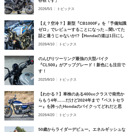
存在です」
2026/5/1
トピックス
【え？空冷？】新型『CB1000F』を「予備知識
ゼロ」でレビューすることになった→聞いてた
話と違うじゃないか!?【Hondaの道は1日にし
てならず／CB1000F ①第一印象 編】
2026/4/10
トピックス
のんびりツーリング最強の大型バイク
『CL500』がアップグレード！新色にも注目で
す！
2025/9/10
トピックス
【わかる？】車検のある400ccクラスで発売か
らもう4年……だけど2024年まで『ベストセラ
ー』を誇ったHondaのバイクってどれだと思
う？
2026/4/20
トピックス
50歳からライダーデビュー。エネルギッシュな