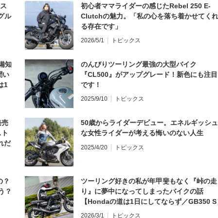
とス
初心者ママライダーの感じたRebel 250 E-
グル
Clutchの魅力。「私の心を落ち着かせてく
る存在です」
2026/5/1
トピックス
備知
のんびりツーリング最強の大型バイク
聞い
『CL500』がアップグレード！新色にも注目
は1
です！
編】
2025/9/10
トピックス
発売
50歳からライダーデビュー。エネルギッシュ
スト
な女性ライダーが考える悔いのない人生
れだ
2025/4/20
トピックス
の？
ツーリング好きの私が年甲斐もなく『峠の走
う？
り』に夢中になってしまったバイクの話
【Hondaの道は1日にしてならず／GB350 S
インプレ・レビュー 前編】
2026/3/1
トピックス