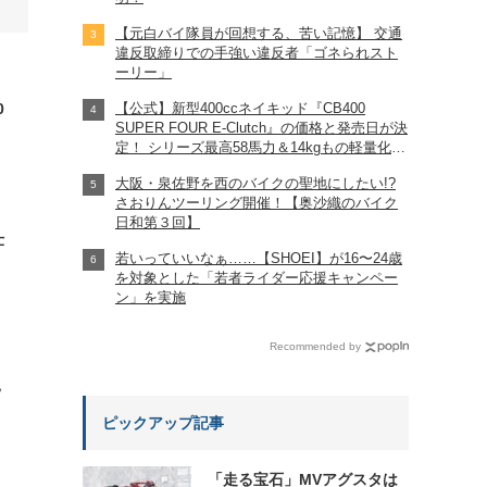
【元白バイ隊員が回想する、苦い記憶】 交通
違反取締りでの手強い違反者「ゴネられスト
ーリー」
0
【公式】新型400ccネイキッド『CB400
SUPER FOUR E-Clutch』の価格と発売日が決
定！ シリーズ最高58馬力＆14kgもの軽量化!?
完全に「旧CB400SF」を超えた!?
大阪・泉佐野を西のバイクの聖地にしたい!?
【Honda2026新車ニュース】
さおりんツーリング開催！【奥沙織のバイク
日和第３回】
仕
若いっていいなぁ……【SHOEI】が16〜24歳
を対象とした「若者ライダー応援キャンペー
ン」を実施
Recommended by
?
ピックアップ記事
「走る宝石」MVアグスタは