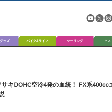
グッズ
バイク&ライフ
ツーリング
ヒス
サキDOHC空冷4発の血統！ FX系400cc
説