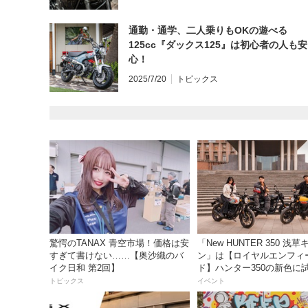
通勤・通学、二人乗りもOKの遊べる
125cc『ダックス125』は初心者の人も安
心！
2025/7/20
トピックス
驚愕のTANAX 青空市場！価格は安
「New HUNTER 350 浅
すぎて書けない……【奥沙織のバ
ン」は【ロイヤルエンフィ
イク日和 第2回】
ド】ハンター350の新色に
るチャンス！
トピックス
イベント