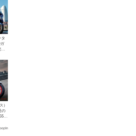
ータ
0ガ
売。
クス）
覚の
5cc
発売。