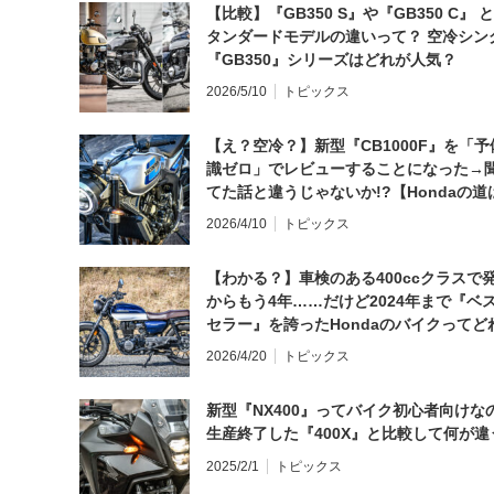
【比較】『GB350 S』や『GB350 C』 
タンダードモデルの違いって？ 空冷シン
『GB350』シリーズはどれが人気？
2026/5/10
トピックス
【え？空冷？】新型『CB1000F』を「予
識ゼロ」でレビューすることになった→
てた話と違うじゃないか!?【Hondaの道
日にしてならず／CB1000F ①第一印象 
2026/4/10
トピックス
【わかる？】車検のある400ccクラスで
からもう4年……だけど2024年まで『ベ
セラー』を誇ったHondaのバイクってど
と思う？
2026/4/20
トピックス
新型『NX400』ってバイク初心者向けな
生産終了した『400X』と比較して何が違
2025/2/1
トピックス