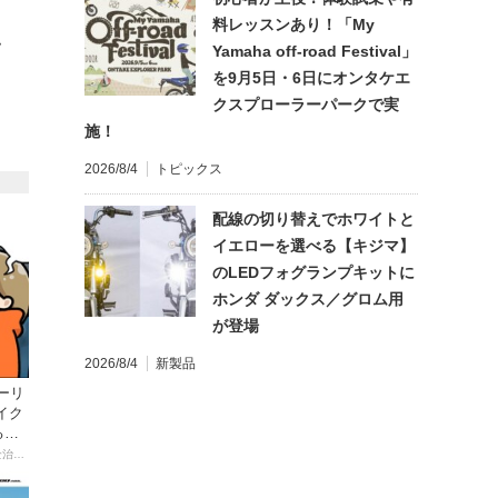
料レッスンあり！「My
て
Yamaha off-road Festival」
を9月5日・6日にオンタケエ
クスプローラーパークで実
施！
2026/8/4
トピックス
配線の切り替えでホワイトと
イエローを選べる【キジマ】
のLEDフォグランプキットに
ホンダ ダックス／グロム用
が登場
2026/8/4
新製品
ーリ
イク
る起
【連載マンガ】初心者バイク女子の「全治一年」から始める起死回生日記