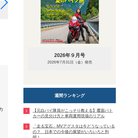
カワサキ ゼファー（1989年）カタログ内ストーリー
2026年９月号
2026年7月31日（金）発売
週間ランキング
【元白バイ隊員がこっそり教える】覆面パト
カーの見分け方と車両運用現場のリアル
「走る宝石」MVアグスタは今どうなっている
の？ 日本での今後の展望がいろいろと判
明！