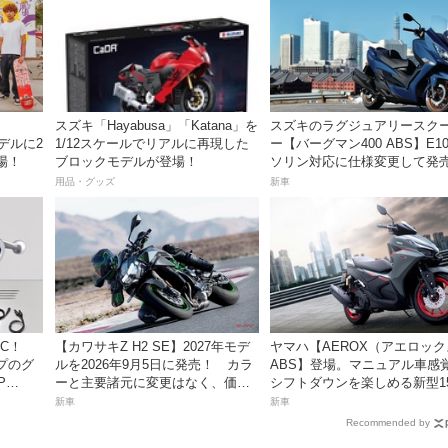
スズキ「Hayabusa」「Katana」を
スズキのラグジュアリースク
モデルに2
1/12スケールでリアルに再現した
ー【バーグマン400 ABS】E1
場！
ブロックモデルが登場！
ソリン対応に仕様変更して発
価格は据え置きの98万100円！
用品・グッズ
新車
C！
【カワサキZ H2 SE】2027年モデ
ヤマハ【AEROX（アエロッ
プのグ
ルを2026年9月5日に発売！ カラ
ABS】登場。マニュアル車感
P
ーと主要諸元に変更はなく、価格
シフトダウンを楽しめる新型15
は据え置きの247万5000円！
スポーツスクーター8月31日
新車
新車
価格48万1800円
Recommended by