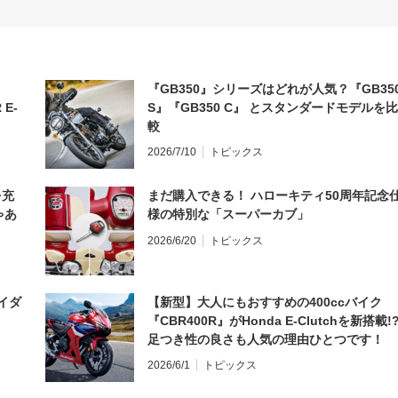
『GB350』シリーズはどれが人気？『GB35
 E-
S』『GB350 C』 とスタンダードモデルを比
較
2026/7/10
トピックス
を充
まだ購入できる！ ハローキティ50周年記念
ゃあ
様の特別な「スーパーカブ」
2026/6/20
トピックス
イダ
【新型】大人にもおすすめの400ccバイク
『CBR400R』がHonda E-Clutchを新搭載!
足つき性の良さも人気の理由ひとつです！
2026/6/1
トピックス