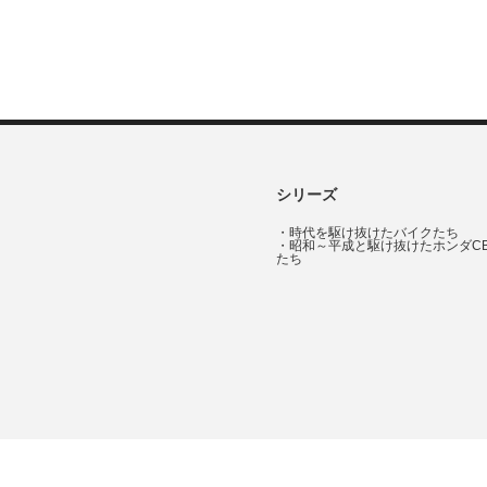
シリーズ
・
時代を駆け抜けたバイクたち
・
昭和～平成と駆け抜けたホンダC
たち