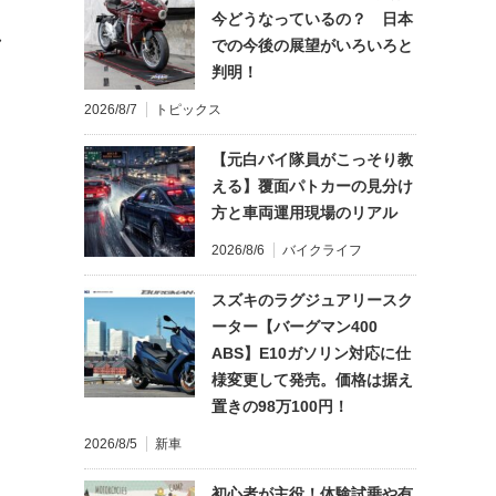
今どうなっているの？ 日本
れ
での今後の展望がいろいろと
判明！
2026/8/7
トピックス
【元白バイ隊員がこっそり教
える】覆面パトカーの見分け
方と車両運用現場のリアル
2026/8/6
バイクライフ
スズキのラグジュアリースク
ーター【バーグマン400
ABS】E10ガソリン対応に仕
様変更して発売。価格は据え
置きの98万100円！
2026/8/5
新車
初心者が主役！体験試乗や有