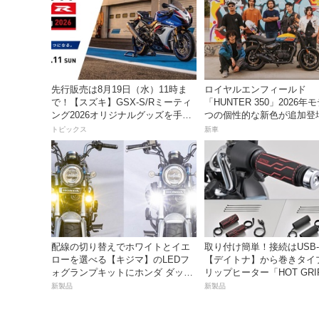
先行販売は8月19日（水）11時ま
ロイヤルエンフィールド
で！【スズキ】GSX-S/Rミーティ
「HUNTER 350」2026年
ング2026オリジナルグッズを手に
つの個性的な新色が追加登
入れよう！
トピックス
新車
配線の切り替えでホワイトとイエ
取り付け簡単！接続はUSB-
ローを選べる【キジマ】のLEDフ
【デイトナ】から巻きタイ
ォグランプキットにホンダ ダック
リップヒーター「HOT GRI
ス／グロム用が登場
WRAP HEAT」が登場
新製品
新製品