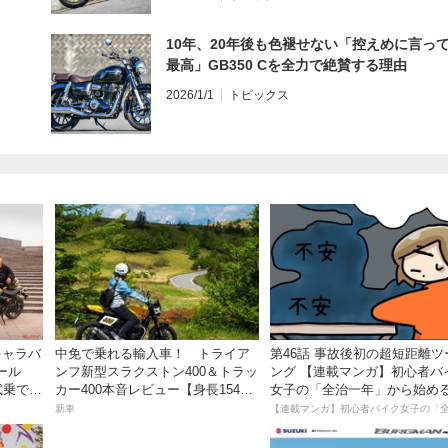
10年、20年後も色褪せない「控えめに言っ
最高」GB350 Cを全力で絶賛する理由
2026/1/1
トピックス
草キャラバ
中免で乗れる輸入車！ トライア
第46話 事故後初の超短距離ツ
ール
ンフ新型スラクストン400＆トラッ
ング 【連載マンガ】初心者バ
試乗でき
カー400本音レビュー【身長154cm
女子の「全治一年」から始め
の足着きは？】
死回生日記
新車