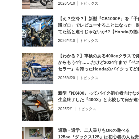
2026/5/10
トピックス
【え？空冷？】新型『CB1000F』を「予
識ゼロ」でレビューすることになった→
てた話と違うじゃないか!?【Hondaの道
日にしてならず／CB1000F ①第一印象 
2026/4/10
トピックス
【わかる？】車検のある400ccクラスで
からもう4年……だけど2024年まで『ベ
セラー』を誇ったHondaのバイクってど
と思う？
2026/4/20
トピックス
新型『NX400』ってバイク初心者向けな
生産終了した『400X』と比較して何が違
2025/2/1
トピックス
通勤・通学、二人乗りもOKの遊べる
125cc『ダックス125』は初心者の人も安