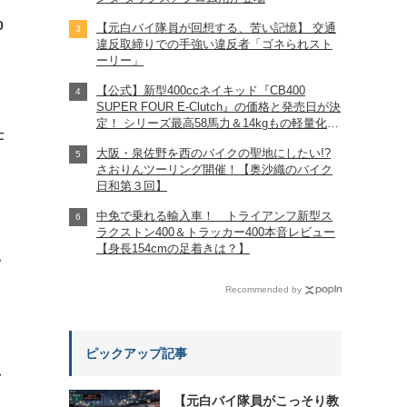
0
【元白バイ隊員が回想する、苦い記憶】 交通
違反取締りでの手強い違反者「ゴネられスト
ーリー」
【公式】新型400ccネイキッド『CB400
SUPER FOUR E-Clutch』の価格と発売日が決
定！ シリーズ最高58馬力＆14kgもの軽量化!?
仕
完全に「旧CB400SF」を超えた!?
大阪・泉佐野を西のバイクの聖地にしたい!?
【Honda2026新車ニュース】
さおりんツーリング開催！【奥沙織のバイク
日和第３回】
中免で乗れる輸入車！ トライアンフ新型ス
ラクストン400＆トラッカー400本音レビュー
【身長154cmの足着きは？】
?
Recommended by
ピックアップ記事
れ
【元白バイ隊員がこっそり教