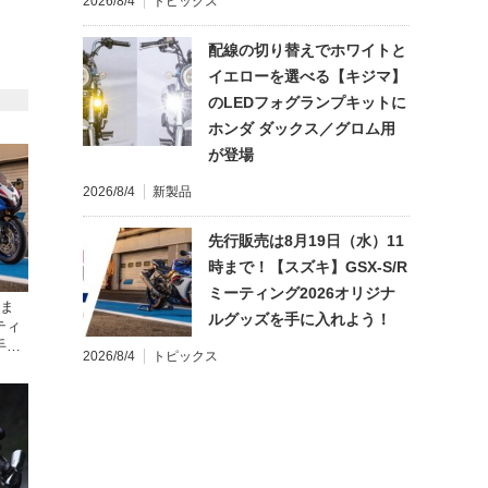
2026/8/4
トピックス
配線の切り替えでホワイトと
イエローを選べる【キジマ】
のLEDフォグランプキットに
ホンダ ダックス／グロム用
が登場
2026/8/4
新製品
先行販売は8月19日（水）11
時まで！【スズキ】GSX-S/R
ミーティング2026オリジナ
時ま
ルグッズを手に入れよう！
ティ
手に
2026/8/4
トピックス