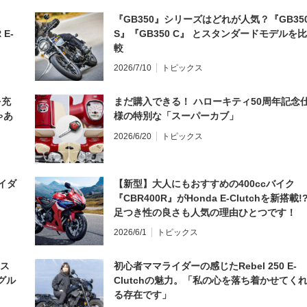
『GB350』シリーズはどれが人気？『GB35
 E-
S』『GB350 C』 とスタンダードモデルを比
較
2026/7/10
トピックス
を充
まだ購入できる！ ハローキティ50周年記念
ゃあ
様の特別な「スーパーカブ」
2026/6/20
トピックス
イダ
【新型】大人にもおすすめの400ccバイク
『CBR400R』がHonda E-Clutchを新搭載!
足つき性の良さも人気の理由ひとつです！
2026/6/1
トピックス
とス
初心者ママライダーの感じたRebel 250 E-
グル
Clutchの魅力。「私の心を落ち着かせてく
る存在です」