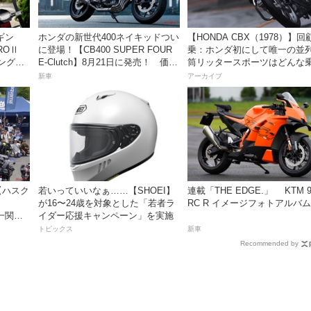
ビギン
ホンダの新世代400ネイキッドつい
【HONDA CBX（1978）】回
ROⅡ
に登場！【CB400 SUPER FOUR
乗：ホンダ初にして唯一の並列
ングに
E-Clutch】8月21日に発売！ 価格
筒リッタースポーツはどんな
グ〜
99万8800円
味だったのか？
新車
アーカイブ
【ハスク
若いっていいなぁ……【SHOEI】
連載「THE EDGE.」 KTM 9
が16〜24歳を対象とした「若者ラ
RC R イメージフォトアルバム
n 一関」
イダー応援キャンペーン」を実施
トピックス
新車
Recommended by