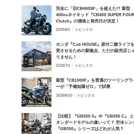
完全に「旧CB400SF」を超えた!? 新型
400ccネイキッド『CB400 SUPER FOUR
Clutch』の価格と発売日が決定！
2026/8/1
トピックス
ホンダ『Cub HOUSE』原付二種ライフ
実させるための新拠点、ただの販売店じ
りません！
2026/7/1
トピックス
新型『CB1000F』を普通のツーリングラ
ーが「予備知識ゼロ」で試乗
2026/6/10
トピックス
【比較】『GB350 S』や『GB350 C』 
タンダードモデルの違いって？ 空冷シン
『GB350』シリーズはどれが人気？