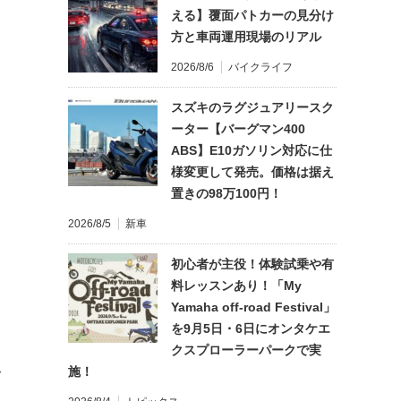
える】覆面パトカーの見分け
方と車両運用現場のリアル
2026/8/6
バイクライフ
スズキのラグジュアリースク
ーター【バーグマン400
ABS】E10ガソリン対応に仕
様変更して発売。価格は据え
置きの98万100円！
2026/8/5
新車
初心者が主役！体験試乗や有
料レッスンあり！「My
Yamaha off-road Festival」
を9月5日・6日にオンタケエ
クスプローラーパークで実
施！
て