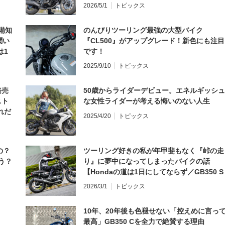
2026/5/1
トピックス
備知
のんびりツーリング最強の大型バイク
聞い
『CL500』がアップグレード！新色にも注目
は1
です！
編】
2025/9/10
トピックス
発売
50歳からライダーデビュー。エネルギッシュ
スト
な女性ライダーが考える悔いのない人生
れだ
2025/4/20
トピックス
の？
ツーリング好きの私が年甲斐もなく『峠の走
う？
り』に夢中になってしまったバイクの話
【Hondaの道は1日にしてならず／GB350 S
インプレ・レビュー 前編】
2026/3/1
トピックス
10年、20年後も色褪せない「控えめに言っ
最高」GB350 Cを全力で絶賛する理由