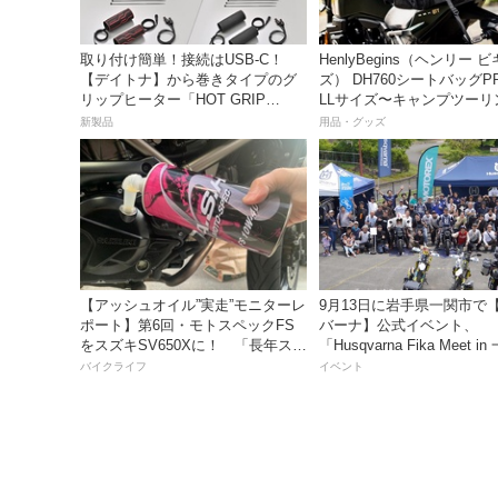
取り付け簡単！接続はUSB-C！
HenlyBegins（ヘンリー 
【デイトナ】から巻きタイプのグ
ズ） DH760シートバッグP
リップヒーター「HOT GRIP
LLサイズ〜キャンプツーリ
WRAP HEAT」が登場
も安心の大容量ツアーバッ
新製品
用品・グッズ
【アッシュオイル”実走”モニターレ
9月13日に岩手県一関市で
ポート】第6回・モトスペックFS
バーナ】公式イベント、
をスズキSV650Xに！ 「長年スト
「Husqvarna Fika Meet i
レスだったシフトの固さがコレの
を開催
バイクライフ
イベント
おかげで滑らかに！」