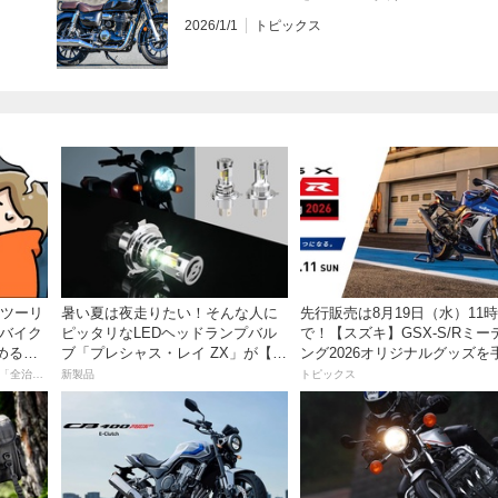
2026/1/1
トピックス
離ツーリ
暑い夏は夜走りたい！そんな人に
先行販売は8月19日（水）11
者バイク
ピッタリなLEDヘッドランプバル
で！【スズキ】GSX-S/Rミー
める起
ブ「プレシャス・レイ ZX」が【デ
ング2026オリジナルグッズを
イトナ】から登場
入れよう！
【連載マンガ】初心者バイク女子の「全治一年」から始める起死回生日記
新製品
トピックス