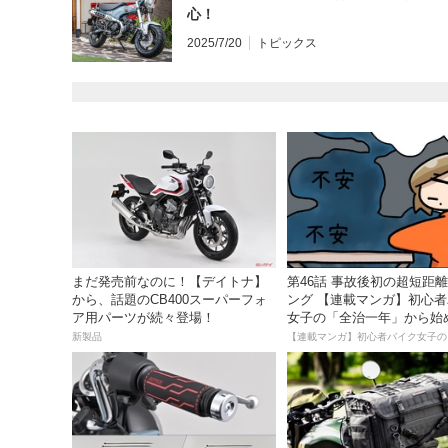
心！
2025/7/20
トピックス
まだ発売前なのに！【デイトナ】
第46話 事故後初の超短距
から、話題のCB400スーパーフォ
ング 【連載マンガ】初心
ア用パーツが続々登場！
女子の「全治一年」から始
死回生日記
新製品