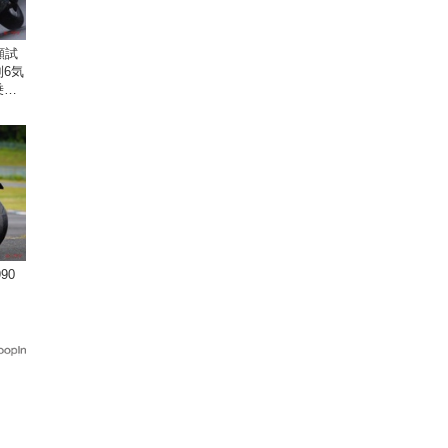
顧試
6気
乗り
90