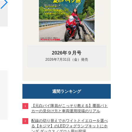
左右にワイヤーを動かしてスロットル操作をする構造
清掃、研磨にも励んでみたが!?
2026年９月号
2026年7月31日（金）発売
週間ランキング
【元白バイ隊員がこっそり教える】覆面パト
カーの見分け方と車両運用現場のリアル
配線の切り替えでホワイトとイエローを選べ
る【キジマ】のLEDフォグランプキットにホ
ンダ ダックス／グロム用が登場