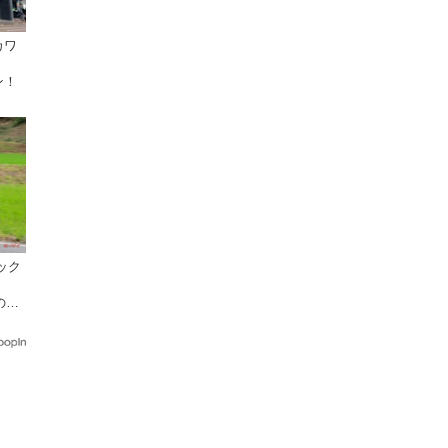
カワ
ン！
ラック
】
の国
すく