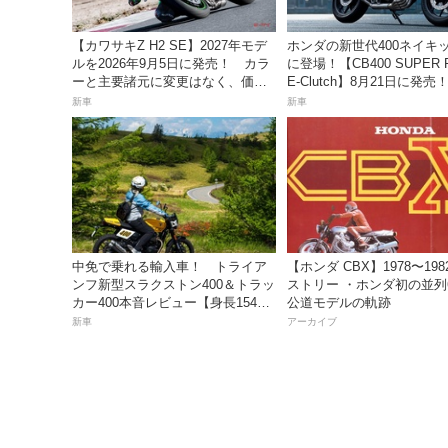
【カワサキZ H2 SE】2027年モデ
ホンダの新世代400ネイキ
ルを2026年9月5日に発売！ カラ
に登場！【CB400 SUPER 
ーと主要諸元に変更はなく、価格
E-Clutch】8月21日に発
は据え置きの247万5000円！
99万8800円
新車
新車
中免で乗れる輸入車！ トライア
【ホンダ CBX】1978〜19
ンフ新型スラクストン400＆トラッ
ストリー ・ホンダ初の並列
カー400本音レビュー【身長154cm
公道モデルの軌跡
の足着きは？】
新車
アーカイブ