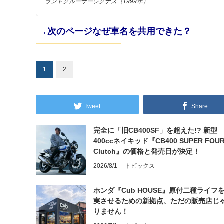
ランドクルーザーシグナス（1999年）
→次のページなぜ車名を共用できた？
1
2
Tweet
Share
完全に「旧CB400SF」を超えた!? 新型
400ccネイキッド『CB400 SUPER FOUR
Clutch』の価格と発売日が決定！
2026/8/1
トピックス
ホンダ『Cub HOUSE』原付二種ライフ
実させるための新拠点、ただの販売店じ
りません！