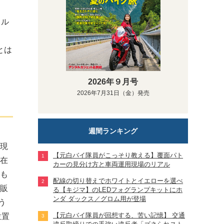
クル
とは
2026年９月号
2026年7月31日（金）発売
週間ランキング
現
【元白バイ隊員がこっそり教える】覆面パト
在
カーの見分け方と車両運用現場のリアル
も
配線の切り替えでホワイトとイエローを選べ
販
る【キジマ】のLEDフォグランプキットにホ
ンダ ダックス／グロム用が登場
う
【元白バイ隊員が回想する、苦い記憶】 交通
位置