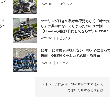
れだ
2025/4/20
トピックス
の？
ツーリング好きの私が年甲斐もなく『峠の走
う？
り』に夢中になってしまったバイクの話
【Hondaの道は1日にしてならず／GB350 S
インプレ・レビュー 前編】
2026/3/1
トピックス
10年、20年後も色褪せない「控えめに言っ
最高」GB350 Cを全力で絶賛する理由
2026/1/1
トピックス
ストレッチ性抜群！elfの新作ウエアは旅先
で歩いたりするときも◎