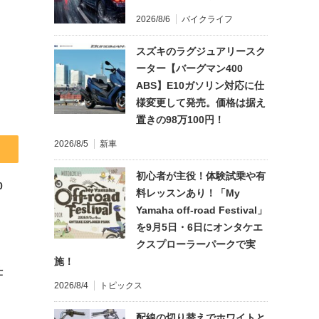
2026/8/6
バイクライフ
スズキのラグジュアリースク
ーター【バーグマン400
ABS】E10ガソリン対応に仕
様変更して発売。価格は据え
置きの98万100円！
2026/8/5
新車
初心者が主役！体験試乗や有
0
料レッスンあり！「My
Yamaha off-road Festival」
を9月5日・6日にオンタケエ
クスプローラーパークで実
施！
仕
2026/8/4
トピックス
配線の切り替えでホワイトと