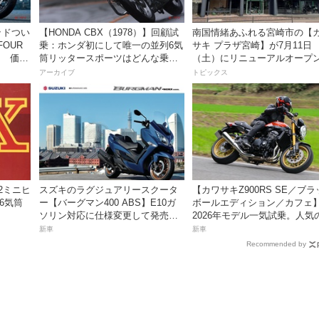
ッドつい
【HONDA CBX（1978）】回顧試
南国情緒あふれる宮崎市の【
FOUR
乗：ホンダ初にして唯一の並列6気
サキ プラザ宮崎】が7月11日
売！ 価格
筒リッタースポーツはどんな乗り
（土）にリニューアルオープ
味だったのか？
アーカイブ
トピックス
82ミニヒ
スズキのラグジュアリースクータ
【カワサキZ900RS SE／ブ
6気筒
ー【バーグマン400 ABS】E10ガ
ボールエディション／カフェ
ソリン対応に仕様変更して発売。
2026年モデル一気試乗。人気
価格は据え置きの98万100円！
産ネオレトロモデルが扱いや
新車
新車
上質に進化！
Recommended by