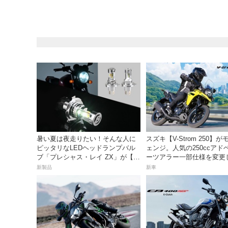
暑い夏は夜走りたい！そんな人に
スズキ【V-Strom 250】
ピッタリなLEDヘッドランプバル
ェンジ。人気の250ccアド
ブ「プレシャス・レイ ZX」が【デ
ーツアラー一部仕様を変更
イトナ】から登場
23日発売。価格68万5300円
新製品
新車