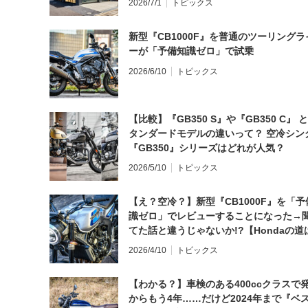
2026/7/1
トピックス
新型『CB1000F』を普通のツーリングラ
ーが「予備知識ゼロ」で試乗
2026/6/10
トピックス
【比較】『GB350 S』や『GB350 C』 
タンダードモデルの違いって？ 空冷シン
『GB350』シリーズはどれが人気？
2026/5/10
トピックス
【え？空冷？】新型『CB1000F』を「予
識ゼロ」でレビューすることになった→
てた話と違うじゃないか!?【Hondaの道
日にしてならず／CB1000F ①第一印象 
2026/4/10
トピックス
【わかる？】車検のある400ccクラスで
からもう4年……だけど2024年まで『ベ