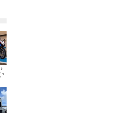
時ま
ティ
手に