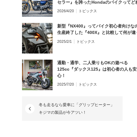
セラー』を誇ったHondaのバイクってど
と思う？
2026/4/20
トピックス
新型『NX400』ってバイク初心者向けな
生産終了した『400X』と比較して何が違
2025/2/1
トピックス
通勤・通学、二人乗りもOKの遊べる
125cc『ダックス125』は初心者の人も安
心！
2025/7/20
トピックス
冬も走るなら愛車に「グリップヒーター」
キジマの製品が今アツい！