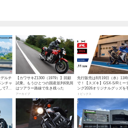
がモデルチ
【カワサキZ1300（1979）】回顧
先行販売は8月19日（水）11
ベンチャ
試乗。もうひとつの国産並列6気筒
で！【スズキ】GSX-S/Rミー
して7月
はツアラー路線で生き残った
ング2026オリジナルグッズを
入れよう！
アーカイブ
トピックス