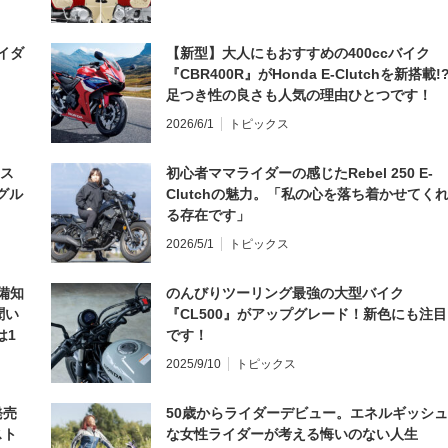
イダ
【新型】大人にもおすすめの400ccバイク
『CBR400R』がHonda E-Clutchを新搭載!
足つき性の良さも人気の理由ひとつです！
2026/6/1
トピックス
とス
初心者ママライダーの感じたRebel 250 E-
グル
Clutchの魅力。「私の心を落ち着かせてく
る存在です」
2026/5/1
トピックス
備知
のんびりツーリング最強の大型バイク
聞い
『CL500』がアップグレード！新色にも注目
は1
です！
編】
2025/9/10
トピックス
発売
50歳からライダーデビュー。エネルギッシュ
スト
な女性ライダーが考える悔いのない人生