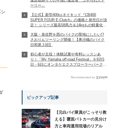
違反取締りでの手強い違反者「ゴネられスト
ーリー」
Xシ
【公式】新型400ccネイキッド『CB400
SUPER FOUR E-Clutch』の価格と発売日が決
定！ シリーズ最高58馬力＆14kgもの軽量化!?
完全に「旧CB400SF」を超えた!?
大阪・泉佐野を西のバイクの聖地にしたい!?
【Honda2026新車ニュース】
さおりんツーリング開催！【奥沙織のバイク
日和第３回】
初心者が主役！体験試乗や有料レッスンあ
り！「My Yamaha off-road Festival」を9月5
日・6日にオンタケエクスプローラーパークで
実施！
Recommended by
ダ
ピックアップ記事
【元白バイ隊員がこっそり教
える】覆面パトカーの見分け
方と車両運用現場のリアル