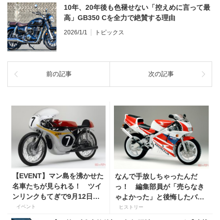
10年、20年後も色褪せない「控えめに言って最
高」GB350 Cを全力で絶賛する理由
2026/1/1
トピックス
前の記事
次の記事
【EVENT】マン島を沸かせた
なんで手放しちゃったんだ
名車たちが見られる！ ツイ
っ！ 編集部員が「売らなき
ンリンクもてぎで9月12日よ
ゃよかった」と後悔したバイ
り展示開始!!
クたち
イベント
ヒストリー