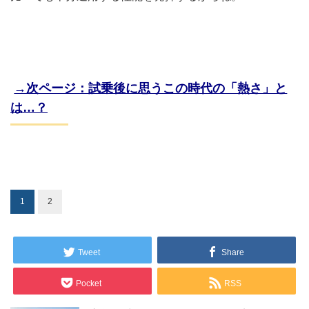
→次ページ：試乗後に思うこの時代の「熱さ」と
は…？
1
2
Tweet
Share
Pocket
RSS