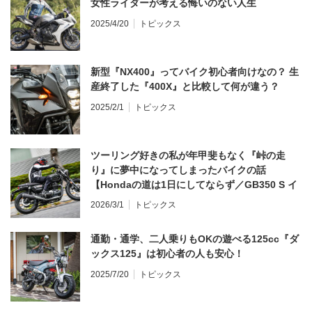
女性ライダーが考える悔いのない人生
2025/4/20
トピックス
新型『NX400』ってバイク初心者向けなの？ 生
産終了した『400X』と比較して何が違う？
2025/2/1
トピックス
ツーリング好きの私が年甲斐もなく『峠の走
り』に夢中になってしまったバイクの話
【Hondaの道は1日にしてならず／GB350 S イ
ンプレ・レビュー 前編】
2026/3/1
トピックス
通勤・通学、二人乗りもOKの遊べる125cc『ダ
ックス125』は初心者の人も安心！
2025/7/20
トピックス