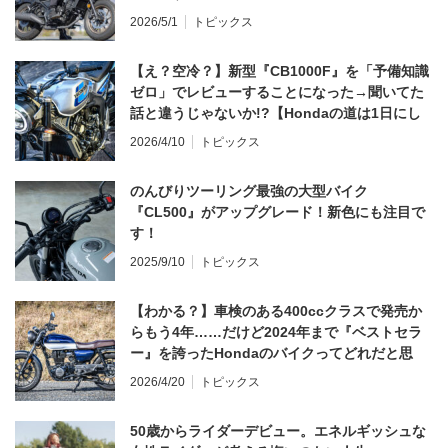
2026/5/1
トピックス
【え？空冷？】新型『CB1000F』を「予備知識
ゼロ」でレビューすることになった→聞いてた
話と違うじゃないか!?【Hondaの道は1日にし
てならず／CB1000F ①第一印象 編】
2026/4/10
トピックス
のんびりツーリング最強の大型バイク
『CL500』がアップグレード！新色にも注目で
す！
2025/9/10
トピックス
【わかる？】車検のある400ccクラスで発売か
らもう4年……だけど2024年まで『ベストセラ
ー』を誇ったHondaのバイクってどれだと思
う？
2026/4/20
トピックス
50歳からライダーデビュー。エネルギッシュな