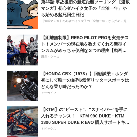
第46話 事故後初の超短距離ツーリング 【連載
マンガ】初心者バイク女子の「全治一年」か
ら始める起死回生日記
【連載マンガ】初心者バイク女子の「全治一年」から始める起死回生日記
【距離無制限】RESO PILOT PROを実走テス
ト！メンバーの現在地を教えてくれる新型イ
ンカムがめっちゃ便利な３つの理由【動画付
き】
用品・グッズ
【HONDA CBX（1978）】回顧試乗：ホンダ
初にして唯一の並列6気筒リッタースポーツは
どんな乗り味だったのか？
アーカイブ
【KTM】の"ビースト"、"スナイパー"を手に
入れるチャンス！「KTM 990 DUKE・KTM
1390 SUPER DUKE R EVO 購入サポートキャ
ンペーン」
トピックス