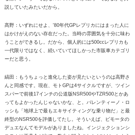
説していたみたいだから。
髙野：いずれにせよ、’80年代GPレプリカにはまった人に
はかけがえのない存在だった。当時の雰囲気を十分に味わ
うことができるし。だから、個人的には500ccレプリカも
一代限りではなく、続いていてほしかった市販車カテゴリ
ーだと思う。
縞田：もうちょっと進化した姿が見たいというのは高野さ
んと同感です。現在、モトGPは4サイクルですが、ツイン
スパーで前後17インチの公道版NSR500やTZR500とかあ
ってもよかったんじゃないかな、と。バレンティーノ・ロ
ッシも「地球上で最もエキサイティングな乗り物だ」と最
終型のNSR500を評価してたし。そういえば、ビモータの
デュエなんてモデルがありましたね。インジェクションシ