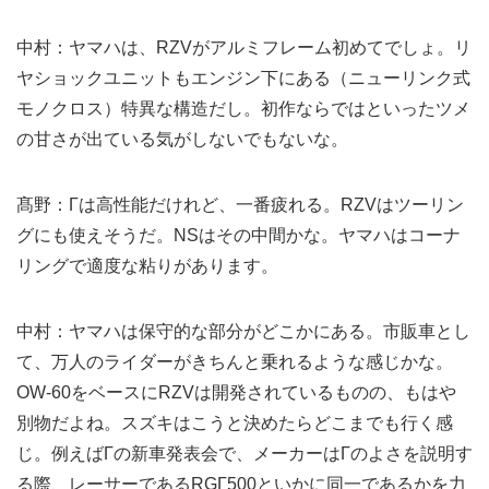
中村：ヤマハは、RZVがアルミフレーム初めてでしょ。リ
ヤショックユニットもエンジン下にある（ニューリンク式
モノクロス）特異な構造だし。初作ならではといったツメ
の甘さが出ている気がしないでもないな。
髙野：Γは高性能だけれど、一番疲れる。RZVはツーリン
グにも使えそうだ。NSはその中間かな。ヤマハはコーナ
リングで適度な粘りがあります。
中村：ヤマハは保守的な部分がどこかにある。市販車とし
て、万人のライダーがきちんと乗れるような感じかな。
OW-60をベースにRZVは開発されているものの、もはや
別物だよね。スズキはこうと決めたらどこまでも行く感
じ。例えばΓの新車発表会で、メーカーはΓのよさを説明す
る際、レーサーであるRGΓ500といかに同一であるかを力