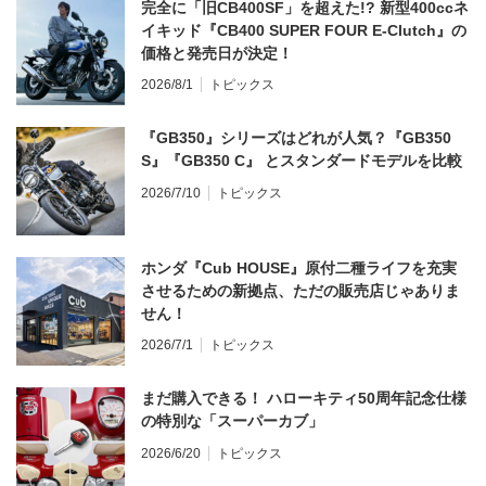
完全に「旧CB400SF」を超えた!? 新型400ccネ
イキッド『CB400 SUPER FOUR E-Clutch』の
価格と発売日が決定！
2026/8/1
トピックス
『GB350』シリーズはどれが人気？『GB350
S』『GB350 C』 とスタンダードモデルを比較
2026/7/10
トピックス
ホンダ『Cub HOUSE』原付二種ライフを充実
させるための新拠点、ただの販売店じゃありま
せん！
2026/7/1
トピックス
まだ購入できる！ ハローキティ50周年記念仕様
の特別な「スーパーカブ」
2026/6/20
トピックス