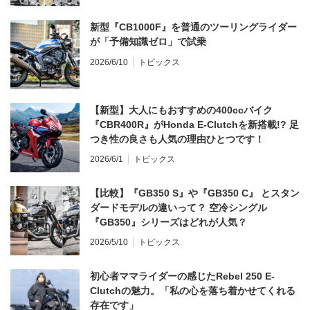
新型『CB1000F』を普通のツーリングライダー
が「予備知識ゼロ」で試乗
2026/6/10
トピックス
【新型】大人にもおすすめの400ccバイク
『CBR400R』がHonda E-Clutchを新搭載!? 足
つき性の良さも人気の理由ひとつです！
2026/6/1
トピックス
【比較】『GB350 S』や『GB350 C』 とスタン
ダードモデルの違いって？ 空冷シングル
『GB350』シリーズはどれが人気？
2026/5/10
トピックス
初心者ママライダーの感じたRebel 250 E-
Clutchの魅力。「私の心を落ち着かせてくれる
存在です」