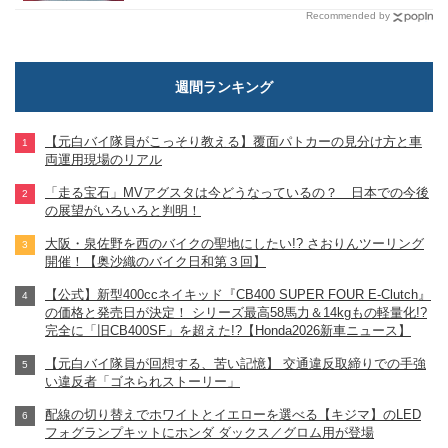
Recommended by
週間ランキング
【元白バイ隊員がこっそり教える】覆面パトカーの見分け方と車
両運用現場のリアル
「走る宝石」MVアグスタは今どうなっているの？ 日本での今後
の展望がいろいろと判明！
大阪・泉佐野を西のバイクの聖地にしたい!? さおりんツーリング
開催！【奥沙織のバイク日和第３回】
【公式】新型400ccネイキッド『CB400 SUPER FOUR E-Clutch』
の価格と発売日が決定！ シリーズ最高58馬力＆14kgもの軽量化!?
完全に「旧CB400SF」を超えた!?【Honda2026新車ニュース】
【元白バイ隊員が回想する、苦い記憶】 交通違反取締りでの手強
い違反者「ゴネられストーリー」
配線の切り替えでホワイトとイエローを選べる【キジマ】のLED
フォグランプキットにホンダ ダックス／グロム用が登場