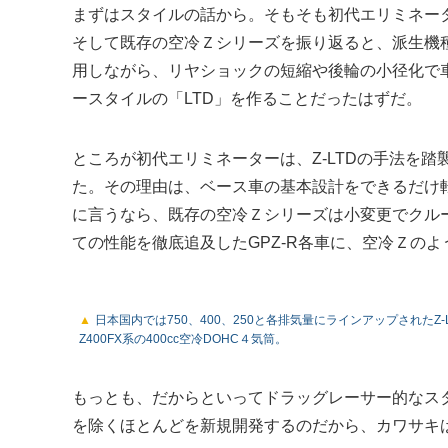
まずはスタイルの話から。そもそも初代エリミネータ
そして既存の空冷Ｚシリーズを振り返ると、派生機
用しながら、リヤショックの短縮や後輪の小径化で
ースタイルの「LTD」を作ることだったはずだ。
ところが初代エリミネーターは、Z-LTDの手法を
た。その理由は、ベース車の基本設計をできるだけ
に言うなら、既存の空冷Ｚシリーズは小変更でクル
ての性能を徹底追及したGPZ-R各車に、空冷Ｚの
日本国内では750、400、250と各排気量にラインアップされたZ-LT
Z400FX系の400cc空冷DOHC４気筒。
もっとも、だからといってドラッグレーサー的なス
を除くほとんどを新規開発するのだから、カワサキ