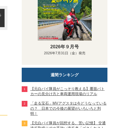
る
2026年９月号
2026年7月31日（金）発売
週間ランキング
【元白バイ隊員がこっそり教える】覆面パト
カーの見分け方と車両運用現場のリアル
「走る宝石」MVアグスタは今どうなっている
の？ 日本での今後の展望がいろいろと判
明！
【元白バイ隊員が回想する、苦い記憶】 交通