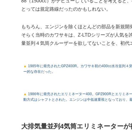
88（1500cc）がデビューしていることを考える
とっては規定路線だったのかもしれない。
もちろん、エンジンを除くほとんどの部品を新規開
そらく当時のカワサキは、Z-LTDシリーズが人気を誇
量並列４気筒クルーザーを欲してないことを、初代
1985年に発売されたGPZ400R。カワサキ初の400cc水冷
ー的な存在だった。
1986年に発売されたエリミネーター400。GPZ900Rとエリミ
動方式はシャフトとされた。エンジンは中低速重視となっており、最
大排気量並列4気筒エリミネーターが