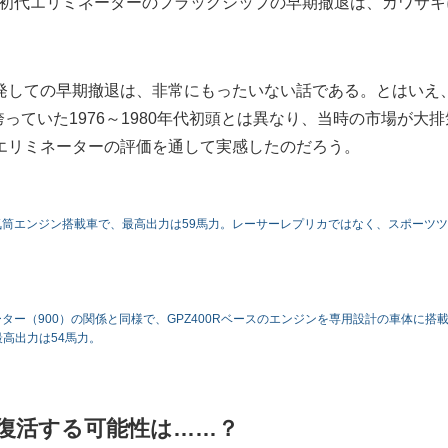
と、初代エリミネーターのフラッグシップの早期撤退は、カワサキ
発しての早期撤退は、非常にもったいない話である。とはいえ
っていた1976～1980年代初頭とは異なり、当時の市場が大排
エリミネーターの評価を通して実感したのだろう。
並列４気筒エンジン搭載車で、最高出力は59馬力。レーサーレプリカではなく、スポーツ
ネーター（900）の関係と同様で、GPZ400Rベースのエンジンを専用設計の車体に搭
高出力は54馬力。
復活する可能性は……？