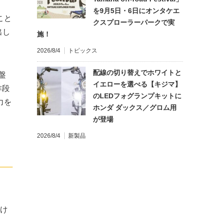
を9月5日・6日にオンタケエ
こと
クスプローラーパークで実
出し
施！
2026/8/4
トピックス
配線の切り替えでホワイトと
盤
イエローを選べる【キジマ】
作段
のLEDフォグランプキットに
力を
ホンダ ダックス／グロム用
が登場
2026/8/4
新製品
たけ