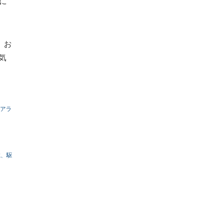
に
、お
気
ツアラ
載、駆