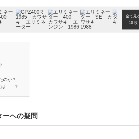
全て見
10 枚
？
たのか？
性は……？
ターへの疑問