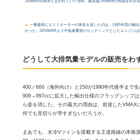
240km/hが限界と言われていた当時、最高速250km/hの性能を叩き
一番最初にエリミネーターの車名を冠したのは、1985年型の輸
かった。GPZ900Rより中低速重視のセッティングとしたエンジンは
どうして大排気量モデルの販売をわ
400／600（海外向け）と250が1990年代後半ま
909→997ccに拡大した輸出仕様のフラッグシップ
ら姿を消した。その最大の理由は、前述したVMAX
何でも見切りが早すぎないだろうか。
まあでも、水冷Vツインを搭載する王道路線の本格派クル