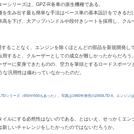
ーシリーズは、GPZ-R各車の派生機種である。
種を生み出す最も簡単な手法はベース車の基本設計をできるだ
車高を下げ、大アップハンドルや段付きシートを採用し、クル
踏襲することなく、エンジンを除くほとんどの部品を新規開発し
転用すると、クルーザーとしての成立が難しかったからだろう
ーザーに変身できたものの、空力を筆頭とするロードスポーツ
ような汎用性は備わっていなかったのだ。
Dシリーズ（650や550もあった）。写真は1980年発売のZ400LTD-II。エンジン
タイルにする必然性はないのである。とはいえ、せっかくエン
は新しいチャレンジをしたかったのではないだろうか。