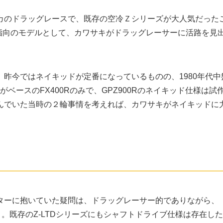
カのドラッグレースで、既存の空冷Ｚシリーズが大人気だった
グ指向のモデルとして、カワサキがドラッグレーサーに活路を見
昨今ではネイキッドが定番になっているものの、1980年代中
がベースのFX400Rのみで、GPZ900Rのネイキッド仕様は試
んでいた当時の２輪事情を考えれば、カワサキがネイキッドに
ターに抱いていた疑問は、ドラッグレーサー的でありながら、
と。既存のZ-LTDシリーズにもシャフトドライブ仕様は存在し