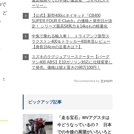
違反取締りでの手強い違反者「ゴネられスト
bで
ーリー」
、ど
【公式】新型400ccネイキッド『CB400
い
SUPER FOUR E-Clutch』の価格と発売日が決
定！ シリーズ最高58馬力＆14kgもの軽量化!?
完全に「旧CB400SF」を超えた!?
中免で乗れる輸入車！ トライアンフ新型ス
【Honda2026新車ニュース】
ラクストン400＆トラッカー400本音レビュー
【身長154cmの足着きは？】
、
スズキのラグジュアリースクーター【バーグ
マン400 ABS】E10ガソリン対応に仕様変更し
て発売。価格は据え置きの98万100円！
）と
Recommended by
ピックアップ記事
「走る宝石」MVアグスタは
今どうなっているの？ 日本
での今後の展望がいろいろと