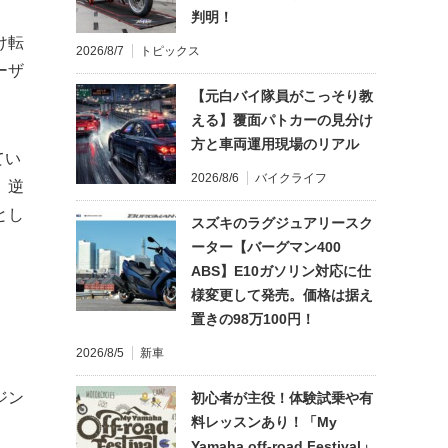
判明！
け転
2026/8/7
トピックス
ーザ
【元白バイ隊員がこっそり教
える】覆面パトカーの見分け
方と車両運用現場のリアル
てい
2026/8/6
バイクライフ
。逆
とし
スズキのラグジュアリースク
ーター【バーグマン400
ABS】E10ガソリン対応に仕
様変更して発売。価格は据え
置きの98万100円！
は
2026/8/5
新車
ジン
初心者が主役！体験試乗や有
料レッスンあり！「My
Yamaha off-road Festival」