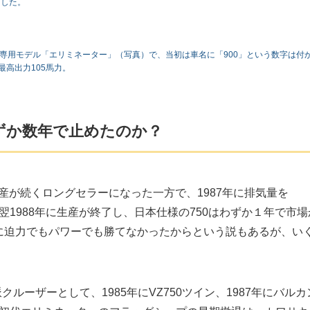
出した。
出専用モデル「エリミネーター」（写真）で、当初は車名に「900」という数字は付
最高出力105馬力。
ずか数年で止めたのか？
で生産が続くロングセラーになった一方で、1987年に排気量を
は翌1988年に生産が終了し、日本仕様の750はわずか１年で市場
に迫力でもパワーでも勝てなかったからという説もあるが、い
ーザーとして、1985年にVZ750ツイン、1987年にバルカ