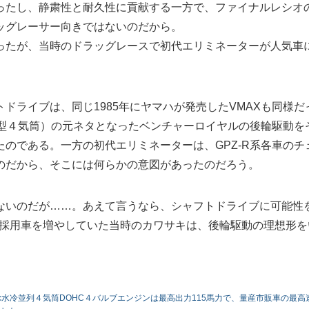
ったし、静粛性と耐久性に貢献する一方で、ファイナルレシオ
ッグレーサー向きではないのだから。
ったが、当時のドラッグレースで初代エリミネーターが人気車
ドライブは、同じ1985年にヤマハが発売したVMAXも同様だ
cＶ型４気筒）の元ネタとなったベンチャーロイヤルの後輪駆動を
のである。一方の初代エリミネーターは、GPZ-R系各車のチ
のだから、そこには何らかの意図があったのだろう。
ないのだが……。あえて言うなら、シャフトドライブに可能性
イブ採用車を増やしていた当時のカワサキは、後輪駆動の理想形を
8cc水冷並列４気筒DOHC４バルブエンジンは最高出力115馬力で、量産市販車の最高