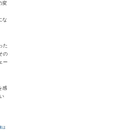
の変
にな
った
その
ェー
を感
い
速は